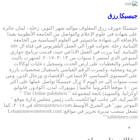
جيسيكا رزق
جيسيكا جوزف رزق المعلوف مواليد شهر اكتوبر، زحلة - لبنان حائزة
على شهادة في علوم الإعلام والتواصل من الجامعة الأنطونية بعبدا
بالإضافة الى شهادة ماجستير في العلوم السياسية من الجامعة
اللبنانية زحلة. تحولت فوراً الى العمل التلفزيوني في قناة ال mtv
اللبنانية. كما برزت في العمل الاذاعي حيث قدمت برنامج حواري
أسبوعي الذي استمر ٤ سنوات من ٣٠١٣ -٢٠١٧. اشتهرت بالبث
المباشر والتغطيات على ارض الحدث وتسجيل دعايات لوكالات
عربية ومحلية. وكسرت الرقم القياسي باستقبال شخصيات بارزة
على المستوى السياسي، الإجتماعي، الإقتصادي ورجال الدين. ومن
ست سنوات الى حد اليوم لا تزال جيسيكا تواصل عملها على اكثر
من ٤٠ موقعاً الكترونياً عالمياً ( نيويورك، لندن، اكوادور، فانواتو،
اوكرانيا، والسويد) تابعة لمجموعة " The Online publishers "
الأميركية، الى جانب انها انتُخبت نائب رئيس مجلس إدارة موقع "
الموجز نيوز" في الشرق الأوسط almoujaznews.com في ٢٠١٨، كما
تشغل منصب مديرة تحرير في مواقع: Lebanonnewsnetwork.com
"zahletimes.com"