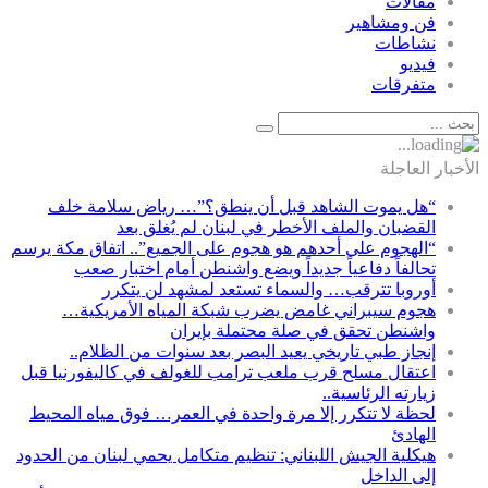
مقالات
فن ومشاهير
نشاطات
فيديو
متفرقات
الأخبار العاجلة
“هل يموت الشاهد قبل أن ينطق؟”… رياض سلامة خلف
القضبان والملف الأخطر في لبنان لم يُغلق بعد
“الهجوم على أحدهم هو هجوم على الجميع”.. اتفاق مكة يرسم
تحالفاً دفاعياً جديداً ويضع واشنطن أمام اختبار صعب
أوروبا تترقب… والسماء تستعد لمشهد لن يتكرر
هجوم سيبراني غامض يضرب شبكة المياه الأمريكية…
واشنطن تحقق في صلة محتملة بإيران
إنجاز طبي تاريخي يعيد البصر بعد سنوات من الظلام..
اعتقال مسلح قرب ملعب ترامب للغولف في كاليفورنيا قبل
زيارته الرئاسية..
لحظة لا تتكرر إلا مرة واحدة في العمر… فوق مياه المحيط
الهادئ
هيكلية الجيش اللبناني: تنظيم متكامل يحمي لبنان من الحدود
إلى الداخل