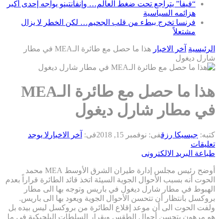
“فيفا” يتراجع تحت ضغط العالم… وإنفانتينو يواجه إحدى أكبر
هزائمه السياسية
فرنسا تخرج ببطء من قلب الجحيم… لكن الخطر لا يزال
مشتعلاً
الرئيسية
آخر الاخبار
هذا ما حصل مع طائرة الـMEA في مطار
شارل ديغول
هذا ما حصل مع طائرة الـMEA
في مطار شارل ديغول
كتبه:
جيسيكا رزق
فى:
نوفمبر 15, 2018
فى:
آخر الاخبار
لا يوجد
تعليقات
طباعة
البريد الالكترونى
أوضح رئيس مجلس إدارة طيران الشرق الأوسط MEA محمد
الحوت أنه بسبب الأحوال الجوية السيئة اتخذ قائد الطائرة قراراً بعدم
الهبوط في مطار شارل ديغول في باريس وتوجه بها الى مطار
بروكسل بانتظار أن تتحسن الأحوال الجوية ويعود بها الى باريس.
ولفت الحوت الى أن موعد إقلاع الطائرة من بروكسل ليس بيده بل
هو مرهون بتحسن أحوال الطقس وبقرار السلطات البلجيكية في ما