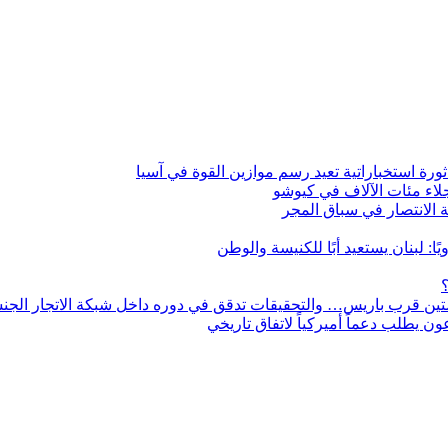
ثورة استخباراتية تعيد رسم موازين القوة في آسيا
: لبنان يستعيد أبًا للكنيسة والوطن
ستين قرب باريس… والتحقيقات تدقق في دوره داخل شبكة الاتجار الج
 يطلب دعماً أميركياً لاتفاق تاريخي