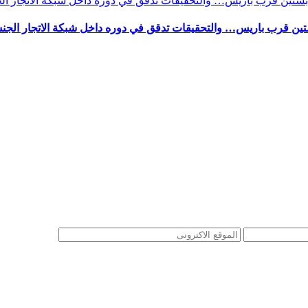
ستين قرب باريس… والتحقيقات تدقق في دوره داخل شبكة الاتجار الج