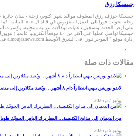
جيسيكا رزق
جيسيكا جوزف رزق المعلوف مواليد شهر اكتوبر، زحلة - لبنان حائزة على
على ارض الحدث وتسجيل دعايات لوكالات عربية ومحلية. وكسرت الرق
إدارة موقع " الموجز نيوز" في الشرق الأوسط almoujaznews.com في ٢٠١٨، كما تشغل منصب مديرة تحرير في مواقع: Lebanonnewsnetwork.com "zahletimes.com"
مقالات ذات صلة
لاندو نوريس ينهي انتظاراً دام ٨ أشهر… ويُعيد مكلارين إلى منصة الانتصار في سباق المجر
يوليو 27, 2026
من الديمان إلى مذابح الكنيسة… البطريرك الياس الحويّك طوباويًا
يوليو 26, 2026