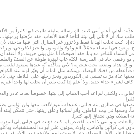
ب منك أن لا تأتي إلى بيتنا لتأخذ لائحة الألعاب، فقد مزّقتها ورميتها…
دة إذا كنت تجلب الهدايا فقط ولا تزور غير المنازل التي فيها مدخنة، لأن ف
اح، ويعود في المساء محمّلاً بالشوكولا والبونبون والخبز الافرنجي، و
المساء للتناقر مع بابا، فقد أصبحتُ أنا مثل بيتي حزينة، ولا أعتقد أن 
ابق مع رفيقي جاد في المدرسة. لكنّه غاب لفترة طويلة عن الصفّ والمل
في ورقة هدايا وتضعه تحت شجرته؟ لأني متأكّدة أنّه عندها سيعود ليلعب 
ردت أعطه من ذقنك البيضاء، ويمكنه مثل الماما أن يغيّر لونه عند الكوافي
تها عدّة مرّات تمشي في الكوريدور وتجرّ رجلها على البلاط، حتى لا ي
لشراء حذاء جديد، ولا أعلم إذا كنت تقدر أن تجلب لها واحداً غيره، أو أ
 ألعابي… ولكنني لم أعد أحب الذهاب إلى بيتها، خصوصاً بعدما غادر وال
راً.
اً، وضعها في بيت الناطور، وأنر لمباتها وعلّق زينتها، حتى تتمكّن إبنته
الميلاد، وهي تشتاق إليها كثيراً.
ة واللغات، ولو أنني لا أحب القصص لما كنت ذهبت في حياتي إلى المدرسة، 
لدون في كراتين وأكياس، وأولاد يموتون على أبواب المستشفيات ويأكلون
عه هدايا على الأهل الفقراء، حتى لا يعيشوا مع أولادهم زمن الآلام في زمن