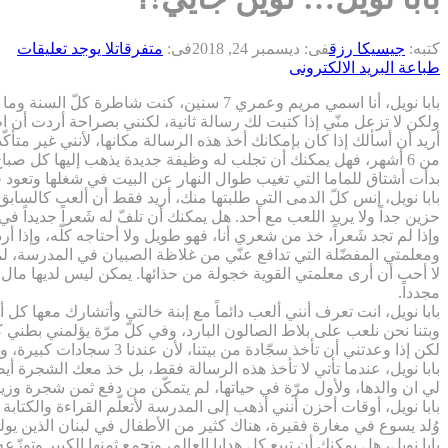
كتبه:
جيسيكا رزق
فى:
ديسمبر 24, 2018
فى:
متفرقات
لا يوجد تعليقات
طباعة
البريد الالكترونى
بابا نويل، أنا اسمي مريم وعمري 7 سنين، كنت شاطرة كلّ السنة وما عذّبت أهلي. أعلم أنني كتبت لك رسالة سابقة طلبت فيها كثيراً من الألعاب التي كنت أشتهي الحصول عليها لأضعها في غرفتي الزهرية.
ولكن لا تزعل منّي إذا كتبت لك رسالة ثانية، لكنني بصراحة أردت أن اطل
أريد أن أسألك إذا كان بإمكانك أخذ هذه الرسالة مكانها، لأنني غير متأكّ
من 6 أشهر، فهل يمكنك أن تجلب له وظيفة جديدة يذهب إليها كل صب
بدأت أشتاق للماما التي تغيب طوال النهار عن البيت في شغلها وتعود في 
بابا نويل، إنس كلّ الدمى التي طلبتها منك، أريد فقط أن ألعب كالس
حزين جداً ولا يريد اللعب مع أحد. هل يمكنك أن تلفّ له شَعراً جديداً 
وإذا لم تجد شَعراً، خذ من شعري أنا، فهو طويل ولا أحتاجه كلّه، وإذا أ
ومعلمتي المفضّلة التي تدافع عنّي من غلاظة الصبيان في المدرسة، لمح
لا أحب أن أرى معلمتي القوية خجولة من حذائها. يمكن ليس لديها مال كاف 
مجدداً.
بابا نويل، انت تعرف أنني ألعب دائماً مع إبنة خالتي وأتشارك معها كل
وبتنا نحن نلعب على بلاط الصالون البارد، وفي كلّ مرّة يؤلمني بطني كثي
لكن إذا وعدتني أن تأخذ سجّادة من بيتنا، لأن عندنا 3 سجادات كبيرة، وتضعها في صالون إبنة خالتي، عندها سأعود لألعب معها ولن تؤلمني بطني أبداً، وسأكون سعيدة كثيراً وهي أيضاً.
بابا نويل، عندما تأتي لا تأخذ هذه الرسالة فقط، بل خذ معك الشجرة أيض
لي ان والدها، ولأول مرّة في حياتها، لم يتمكّن من دفع ثمن شجرة وزينة 
بابا نويل، أوقات أحزن أنني أذهب إلى المدرسة لأتعلّم القراءة والكتاب
وُلد يسوع في مغارة فقيرة، هناك كثير من الأطفال في لبنان الذين يو
بابا نويل، هل يمكنك أن تبيع كل هدايا العالم، وتجمع ثمنها الكبير وتوزّ