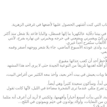
ي بيتنا دفّاية عالكهربا ما إلها قسطل، والبابا قاعد بلا شغل منذ أكثر
يركض إليّ ويغمرني ويضعني في حرجه ويخبرني عن نهاره بفرح، لأنني
الألعاب ستُفرح أحداً غيري.
عب، ولدى عودته الأسبوع الماضي، جاء بلا شعر ووجهه أصفر وفمه
معي.
ر.
لاحظ أحد أن كعب حذائها مقبوع.
قلّه اهديها تلزيقاً من النوعية الجيدة حتى لا يرى أحد هذا المشهد
دها وبات يعيش في بيت آخر بعيد، وأخذ معه الكثير من أغراض البيت،
 أن تفرح مثلي عندما ترى الشجرة مضاءة في الليل، لأنّها كانت تقول
لأنني بدأت أسمع أخباراً وأفهمها، ولكنني لا أريد أن أعرف أنه مثلما
 من النفايات، وأولاد يولدون في خيَم ويموتون في الثلج…
 الميلاد؟