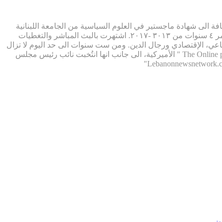
فة الى شهادة ماجستير في العلوم السياسية من الجامعة اللبنانية
زحلة. تحولت فوراً الى العمل التلفزيوني في قناة ال mtv اللبنانية. كما برزت في العمل الاذاعي حيث قدمت برنامج حواري أسبوعي الذي استمر ٤ سنوات من ٣٠١٣ -٢٠١٧. اشتهرت بالبث المباشر والتغطيات
ي، الإقتصادي ورجال الدين. ومن ست سنوات الى حد اليوم لا تزال
جيسيكا تواصل عملها على اكثر من ٤٠ موقعاً الكترونياً عالمياً ( نيويورك، لندن، اكوادور، فانواتو، اوكرانيا، والسويد) تابعة لمجموعة " The Online publishers " الأميركية، الى جانب انها انتُخبت نائب رئيس مجلس