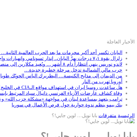
الأخبار العاجلة
اليابان تكسر أحد أكبر محرمات ما بعد الحرب العالمية الثانية… 
زلزال بقوة ٧٫١ درجات يهزّ اليابان.. إنذار تسونامي وانهيارات وإجلاء مئات الآلاف في كيوشو
لاندو نوريس ينهي انتظاراً دام ٨ أشهر… ويُعيد مكلارين إلى منصة الانتصار في سباق المجر
حرب مالي الشمالية تدخل مرحلة خطيرة جديدة…
من الديمان إلى مذابح الكنيسة… البطريرك الياس الحويّك طوباويًا
أوروبا تهرب من النار
هل ساعدت روسيا إيران في استهداف مواقع الـCIA في الخليج؟
وفاة كشاف عارضات الأزياء الفرنسي دانيال سياد المرتبط بإب
ترامب يتعهد بمساعدة لبنان في مواجهة «مشكلة حزب الله» وعون
بنك بيمو ينظم ندوة حوارية حول فرص الأعمال في سوريا
الرئيسية
متفرقات
بابا نويل… لوين جايي!؟
بابا نويل… لوين جايي!؟