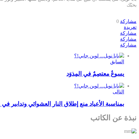
بحبّك
مشاركة
0
تغريدة
مشاركة
مشاركة
مشاركة
السابق
يسوعُ معتصِمٌ في المِذوَد
التالى
بمناسبة الأعياد منع إطلاق النار العشوائي وتدابير ف
نبذة عن الكاتب