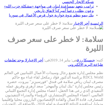
شبكة الاتجار الجنسي
ترامب يتعهد بمساعدة لبنان في مواجهة «مشكلة حزب الله»
وعون يطلب دعماً أميركياً لاتفاق تاريخي
بنك بيمو ينظم ندوة حوارية حول فرص الأعمال في سوريا
الرئيسية
آخر الاخبار
سلامة: لا خطر على سعر صرف الليرة
سلامة: لا خطر على سعر صرف
الليرة
كتبه:
جيسيكا رزق
فى:
يناير 14, 2019
فى:
آخر الاخبار
لا يوجد تعليقات
طباعة
البريد الالكترونى
نظم مجلس إدارة تجمع رجال وسيدات الأعمال اللبنانيين في العالم
RDCL World برئاسة الدكتور فؤاد زمكحل لقاء غداء مع حاكم
مصرف لبنان رياض سلامة في فندق “فورسيزنز” بيروت، حضره
رئيس مجلس إدارة “بنك لبنان والمهجر” سعد أزهري وفريق عمله
التنفيذي الذي رعى هذا الحفل، أعضاء مجلس إدارة التجمع اللبناني
العالمي، أعضاء المجلس الإستشاري، الرؤساء والمدراء التنفيذيون
للمصارف، قادة الأعمال والقادة الإقتصاديون البارزون محليا وإقليميا
ودوليا، لمناقشة النتائج الإقتصادية لعام 2018، بالإضافة إلى التحديات