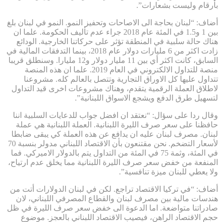
بأرقام وليست بشعارات”.
أضاف: “لبنان بحاجة الى الاصاحات وتحفيز النمو. النمو في لبنان بلغ
بين 1 و1.5 في المئة عام 2018 جراء عدم تأليف الحكومة. علما ان
هناك حالة سلبية في المنطقة تؤثر على حركاتنا الخارجية. الودائع
زادت اكثر من 6 مليارات دولار عام 2018، بينما التدفقات المالية في
السابق، كانت اكثر أي بين 11 مليار دولار و12 مليارا. وسنطلق قريبا
منصة للتداول الالكتروني في العام 2019. علما ان هذه المنصة
تتداول عليها كل الاوراق التجارية وتتصل بالعالم كله. مشروعنا
لاطلاق العملة الرقمية يتقدم، وهناك مشروعات اخرى قيد التداول
لتسهيل طرق الدفع ويشجع الاسواق اللبنانية”.
وقال ردا على سؤال: “نعتقد ان افضل جواب للدعايات السلبية اننا
حافظنا على سعر صرف الليرة اللبنانية. العملة اللبنانية هي عملة
لبنان. مصرف لبنان عليه ان يدافع عن هذه العملة كي يبقى ضابطا
لأسعار التضخم. نحن مقتنعون بأن الاقتصاد اللبناني مدولر بنسبة 70
في المئة، وثمة 75 في المئة من التداول يتم بالدولار الاميركي. فما
المنفعة من خفض سعر صرف الليرة اللبنانية مما يخلق عدم ارتياح،
ولا يعطي للبنان ميزة تنافسية”.
أضاف: “في تركيا الاقتصاد تراجع. لكن في لبنان الدولارات أتت من
هندسات مالية بين مصرف لبنان والقطاع المصرفي اللبناني، لان
صادراتنا متواضعة. اما الدعوة الى خفض سعر صرف الليرة في ظل
حجم الاقتصاد الراهن، فيصيب الاقتصاد اللبناني بالعجز. موضوع