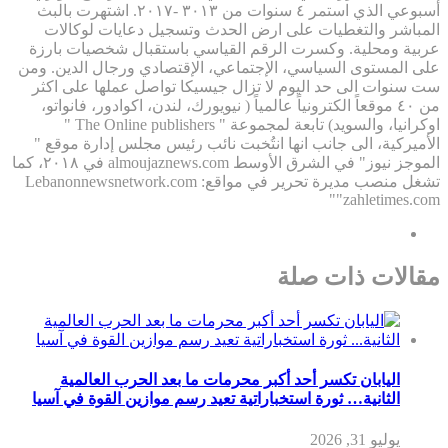
أسبوعي الذي استمر ٤ سنوات من ٣٠١٣ -٢٠١٧. اشتهرت بالبث
المباشر والتغطيات على ارض الحدث وتسجيل دعايات لوكالات
عربية ومحلية. وكسرت الرقم القياسي باستقبال شخصيات بارزة
على المستوى السياسي، الإجتماعي، الإقتصادي ورجال الدين. ومن
ست سنوات الى حد اليوم لا تزال جيسيكا تواصل عملها على اكثر
من ٤٠ موقعاً الكترونياً عالمياً ( نيويورك، لندن، اكوادور، فانواتو،
اوكرانيا، والسويد) تابعة لمجموعة " The Online publishers "
الأميركية، الى جانب انها انتُخبت نائب رئيس مجلس إدارة موقع "
الموجز نيوز" في الشرق الأوسط almoujaznews.com في ٢٠١٨، كما
تشغل منصب مديرة تحرير في مواقع: Lebanonnewsnetwork.com
"zahletimes.com"
مقالات ذات صلة
اليابان تكسر أحد أكبر محرمات ما بعد الحرب العالمية
الثانية… ثورة استخباراتية تعيد رسم موازين القوة في آسيا
يوليو 31, 2026