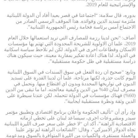
والإستراتيجية للعام 2019.
بدوره، قال سلامة: “اجتماعنا في قصر بعبدا أفاد أن الدولة اللبنانية
ملتزمة تسديد الدين وفوائده. هذا الموقف الرسمي الصادر من
الاجتماع أمس برئاسة فخامة رئيس الجمهورية اللبنانية”.
أضاف: “نحن لدينا رزمة للمصارف التي تريد استعمالها خلال العام
2019، علما ان الاولوية للشريحة المحدودة التي تهتم بها مؤسسات
الاسكان وقطاعات اخرى في الدولة. لكن لم نلاحظ سياسة اسكانية
في الدولة. لذا هناك اعادة تفكير بمقاربة معينة، حيث سيكون هناك
دراسة مستقبلية في ظل حكومة مستقبلية”.
وتابع: “صحيح ان ردة الفعل في سوق السندات في السوق اللبنانية
اليوم كانت حذرة، لكنها مرتاحة، علما أن لدينا القدرة على تسديد
الديون في تواريخها المحددة وبدون اي اقتطاع منها. ونحمل في
مصرف لبنان 40% من الدين وكيفية معالجته. اما ما تبقى من الدين
(60%) فهناك مؤسسات في الدولة تتحمله. لكن عندنا سيطرة على
الدين وثقة ونظرة مستقبلية ايجابية”.
وإذ رأى أن “تأليف الحكومة واعلان برنامج اقتصادي وتطبيق مؤتمر
سيدر ومشروعات اخرى، سيساعد لبنان على تخطي ازماته
الاقتصادية الراهنة”، أكد ان “لا خطر على سعر صرف الليرة اللبنانية
تجاه الدولار الاميركي”، وقال: “الشائعات الراهنة لم تؤثر علينا
والعملة مستقرة، والكميات من الليرة المتوافرة بالسوق ومدعومة