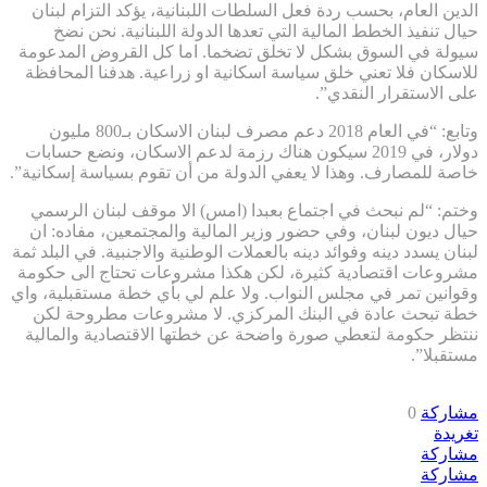
الدين العام، بحسب ردة فعل السلطات اللبنانية، يؤكد التزام لبنان
حيال تنفيذ الخطط المالية التي تعدها الدولة اللبنانية. نحن نضخ
سيولة في السوق بشكل لا تخلق تضخما. اما كل القروض المدعومة
للاسكان فلا تعني خلق سياسة اسكانية او زراعية. هدفنا المحافظة
على الاستقرار النقدي”.
وتابع: “في العام 2018 دعم مصرف لبنان الاسكان بـ800 مليون
دولار، في 2019 سيكون هناك رزمة لدعم الاسكان، ونضع حسابات
خاصة للمصارف. وهذا لا يعفي الدولة من أن تقوم بسياسة إسكانية”.
وختم: “لم نبحث في اجتماع بعبدا (امس) الا موقف لبنان الرسمي
حيال ديون لبنان، وفي حضور وزير المالية والمجتمعين، مفاده: ان
لبنان يسدد دينه وفوائد دينه بالعملات الوطنية والاجنبية. في البلد ثمة
مشروعات اقتصادية كثيرة، لكن هكذا مشروعات تحتاج الى حكومة
وقوانين تمر في مجلس النواب. ولا علم لي بأي خطة مستقبلية، واي
خطة تبحث عادة في البنك المركزي. لا مشروعات مطروحة لكن
ننتظر حكومة لتعطي صورة واضحة عن خطتها الاقتصادية والمالية
مستقبلا”.
مشاركة
0
تغريدة
مشاركة
مشاركة