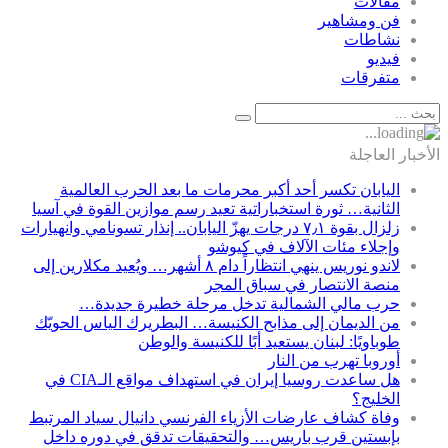
مقالات
فن ومشاهير
نشاطات
فيديو
متفرقات
الأخبار العاجلة
اليابان تكسر أحد أكبر محرمات ما بعد الحرب العالمية
الثانية… ثورة استخباراتية تعيد رسم موازين القوة في آسيا
زلزال بقوة ٧٫١ درجات يهزّ اليابان.. إنذار تسونامي وانهيارات
وإجلاء مئات الآلاف في كيوشو
لاندو نوريس ينهي انتظاراً دام ٨ أشهر… ويُعيد مكلارين إلى
منصة الانتصار في سباق المجر
حرب مالي الشمالية تدخل مرحلة خطيرة جديدة…
من الديمان إلى مذابح الكنيسة… البطريرك الياس الحويّك
طوباويًا: لبنان يستعيد أبًا للكنيسة والوطن
أوروبا تهرب من النار
هل ساعدت روسيا إيران في استهداف مواقع الـCIA في
الخليج؟
وفاة كشاف عارضات الأزياء الفرنسي دانيال سياد المرتبط
بإبستين قرب باريس… والتحقيقات تدقق في دوره داخل