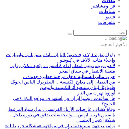
مقالات
فن ومشاهير
نشاطات
فيديو
متفرقات
الأخبار العاجلة
زلزال بقوة ٧٫١ درجات يهزّ اليابان.. إنذار تسونامي وانهيارات
وإجلاء مئات الآلاف في كيوشو
لاندو نوريس ينهي انتظاراً دام ٨ أشهر… ويُعيد مكلارين إلى
منصة الانتصار في سباق المجر
حرب مالي الشمالية تدخل مرحلة خطيرة جديدة…
من الديمان إلى مذابح الكنيسة… البطريرك الياس الحويّك
طوباويًا: لبنان يستعيد أبًا للكنيسة والوطن
أوروبا تهرب من النار
هل ساعدت روسيا إيران في استهداف مواقع الـCIA في
الخليج؟
وفاة كشاف عارضات الأزياء الفرنسي دانيال سياد المرتبط
بإبستين قرب باريس… والتحقيقات تدقق في دوره داخل
شبكة الاتجار الجنسي
ترامب يتعهد بمساعدة لبنان في مواجهة «مشكلة حزب الله»