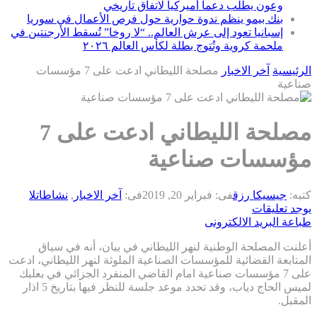
وعون يطلب دعماً أميركياً لاتفاق تاريخي
بنك بيمو ينظم ندوة حوارية حول فرص الأعمال في سوريا
إسبانيا تعود إلى عرش العالم.. “لا روخا” تُسقط الأرجنتين في
ملحمة كروية وتُتوج بطلة لكأس العالم ٢٠٢٦
الرئيسية
آخر الاخبار
مصلحة الليطاني ادعت على 7 مؤسسات
صناعية
مصلحة الليطاني ادعت على 7
مؤسسات صناعية
كتبه:
جيسيكا رزق
فى:
فبراير 20, 2019
فى:
آخر الاخبار
,
نشاطات
لا
يوجد تعليقات
طباعة
البريد الالكترونى
أعلنت المصلحة الوطنية لنهر الليطاني في بيان، أنه في سياق
المتابعة القضائية للمؤسسات الصناعية الملوثة لنهر الليطاني، ادعت
على 7 مؤسسات صناعية امام القاضي المنفرد الجزائي في بعلبك
لميس الحاج دياب، وقد تحدد موعد جلسة للنظر فيها بتاريخ 5 اذار
المقبل.