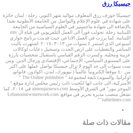
جيسيكا رزق
جيسيكا جوزف رزق المعلوف مواليد شهر اكتوبر، زحلة - لبنان حائزة
على شهادة في علوم الإعلام والتواصل من الجامعة الأنطونية بعبدا
بالإضافة الى شهادة ماجستير في العلوم السياسية من الجامعة
اللبنانية زحلة. تحولت فوراً الى العمل التلفزيوني في قناة ال mtv
اللبنانية. كما برزت في العمل الاذاعي حيث قدمت برنامج حواري
أسبوعي الذي استمر ٤ سنوات من ٣٠١٣ -٢٠١٧. اشتهرت بالبث
المباشر والتغطيات على ارض الحدث وتسجيل دعايات لوكالات
عربية ومحلية. وكسرت الرقم القياسي باستقبال شخصيات بارزة
على المستوى السياسي، الإجتماعي، الإقتصادي ورجال الدين. ومن
ست سنوات الى حد اليوم لا تزال جيسيكا تواصل عملها على اكثر
من ٤٠ موقعاً الكترونياً عالمياً ( نيويورك، لندن، اكوادور، فانواتو،
اوكرانيا، والسويد) تابعة لمجموعة " The Online publishers "
الأميركية، الى جانب انها انتُخبت نائب رئيس مجلس إدارة موقع "
الموجز نيوز" في الشرق الأوسط almoujaznews.com في ٢٠١٨، كما
تشغل منصب مديرة تحرير في مواقع: Lebanonnewsnetwork.com
"zahletimes.com"
مقالات ذات صلة