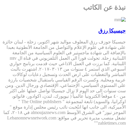
نبذة عن الكاتب
جيسيكا رزق
جيسيكا جوزف رزق المعلوف مواليد شهر اكتوبر، زحلة - لبنان حائزة
على شهادة في علوم الإعلام والتواصل من الجامعة الأنطونية بعبدا
بالإضافة الى شهادة ماجستير في العلوم السياسية من الجامعة
اللبنانية زحلة. تحولت فوراً الى العمل التلفزيوني في قناة ال mtv
اللبنانية. كما برزت في العمل الاذاعي حيث قدمت برنامج حواري
أسبوعي الذي استمر ٤ سنوات من ٣٠١٣ -٢٠١٧. اشتهرت بالبث
المباشر والتغطيات على ارض الحدث وتسجيل دعايات لوكالات
عربية ومحلية. وكسرت الرقم القياسي باستقبال شخصيات بارزة
على المستوى السياسي، الإجتماعي، الإقتصادي ورجال الدين. ومن
ست سنوات الى حد اليوم لا تزال جيسيكا تواصل عملها على اكثر
من ٤٠ موقعاً الكترونياً عالمياً ( نيويورك، لندن، اكوادور، فانواتو،
اوكرانيا، والسويد) تابعة لمجموعة " The Online publishers "
الأميركية، الى جانب انها انتُخبت نائب رئيس مجلس إدارة موقع "
الموجز نيوز" في الشرق الأوسط almoujaznews.com في ٢٠١٨، كما
تشغل منصب مديرة تحرير في مواقع: Lebanonnewsnetwork.com
"zahletimes.com"