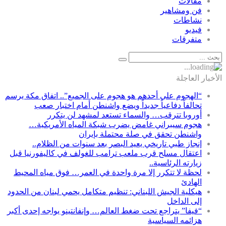
مقالات
فن ومشاهير
نشاطات
فيديو
متفرقات
الأخبار العاجلة
“الهجوم على أحدهم هو هجوم على الجميع”.. اتفاق مكة يرسم
تحالفاً دفاعياً جديداً ويضع واشنطن أمام اختبار صعب
أوروبا تترقب… والسماء تستعد لمشهد لن يتكرر
هجوم سيبراني غامض يضرب شبكة المياه الأمريكية…
واشنطن تحقق في صلة محتملة بإيران
إنجاز طبي تاريخي يعيد البصر بعد سنوات من الظلام..
اعتقال مسلح قرب ملعب ترامب للغولف في كاليفورنيا قبل
زيارته الرئاسية..
لحظة لا تتكرر إلا مرة واحدة في العمر… فوق مياه المحيط
الهادئ
هيكلية الجيش اللبناني: تنظيم متكامل يحمي لبنان من الحدود
إلى الداخل
“فيفا” يتراجع تحت ضغط العالم… وإنفانتينو يواجه إحدى أكبر
هزائمه السياسية