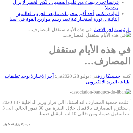
فرنسا تخرج ببطء من قلب الجحيم… لكن الخطر لا يزال
مشتعلاً
اليابان تكسر أحد أكبر محرمات ما بعد الحرب العالمية
الثانية… ثورة استخباراتية تعيد رسم موازين القوة في آسيا
الرئيسية
آخر الاخبار
في هذه الأيام ستقفل المصارف…
في هذه الأيام ستقفل
المصارف…
كتبه:
جيسيكا رزق
فى:
يوليو 28, 2020
فى:
آخر الاخبار
لا يوجد تعليقات
طباعة
البريد الالكترونى
أعلنت جمعية المصارف انه استنادا الى قرار وزير الداخلية 137-2020
، ستلتزم المصارف بالاقفال خلال الفترة من 30 تموز الحالي الى 3
آب المقبل ضمنا، ومن 6 الى 10 آب المقبل ضمنا.
جيسيكا رزق المعلوف