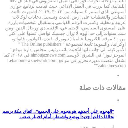
اللبنانية زحلة. تحولت فوراً الى العمل التلفزيوني في قناة ال mtv
اللبنانية. كما برزت في العمل الاذاعي حيث قدمت برنامج حواري
أسبوعي الذي استمر ٤ سنوات من ٣٠١٣ -٢٠١٧. اشتهرت بالبث
المباشر والتغطيات على ارض الحدث وتسجيل دعايات لوكالات
عربية ومحلية. وكسرت الرقم القياسي باستقبال شخصيات بارزة
على المستوى السياسي، الإجتماعي، الإقتصادي ورجال الدين. ومن
ست سنوات الى حد اليوم لا تزال جيسيكا تواصل عملها على اكثر
من ٤٠ موقعاً الكترونياً عالمياً ( نيويورك، لندن، اكوادور، فانواتو،
اوكرانيا، والسويد) تابعة لمجموعة " The Online publishers "
الأميركية، الى جانب انها انتُخبت نائب رئيس مجلس إدارة موقع "
الموجز نيوز" في الشرق الأوسط almoujaznews.com في ٢٠١٨، كما
تشغل منصب مديرة تحرير في مواقع: Lebanonnewsnetwork.com
"zahletimes.com"
مقالات ذات صلة
“الهجوم على أحدهم هو هجوم على الجميع”.. اتفاق مكة يرسم
تحالفاً دفاعياً جديداً ويضع واشنطن أمام اختبار صعب