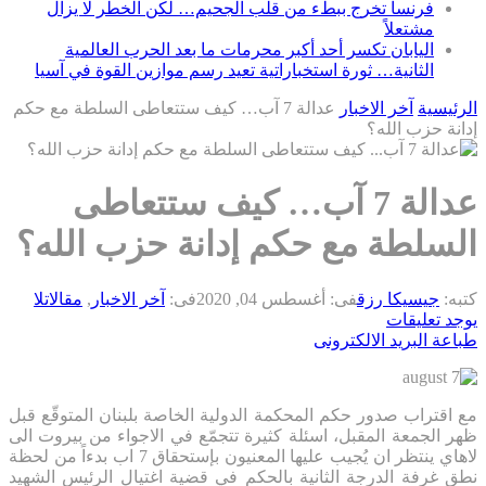
فرنسا تخرج ببطء من قلب الجحيم… لكن الخطر لا يزال
مشتعلاً
اليابان تكسر أحد أكبر محرمات ما بعد الحرب العالمية
الثانية… ثورة استخباراتية تعيد رسم موازين القوة في آسيا
الرئيسية
آخر الاخبار
عدالة 7 آب… كيف ستتعاطى السلطة مع حكم
إدانة حزب الله؟
عدالة 7 آب… كيف ستتعاطى
السلطة مع حكم إدانة حزب الله؟
كتبه:
جيسيكا رزق
فى:
أغسطس 04, 2020
فى:
آخر الاخبار
,
مقالات
لا
يوجد تعليقات
طباعة
البريد الالكترونى
مع اقتراب صدور حكم المحكمة الدولية الخاصة بلبنان المتوقّع قبل
ظهر الجمعة المقبل، اسئلة كثيرة تتجمّع في الاجواء من بيروت الى
لاهاي ينتظر ان يُجيب عليها المعنيون بإستحقاق 7 اب بدءاً من لحظة
نطق غرفة الدرجة الثانية بالحكم في قضية اغتيال الرئيس الشهيد