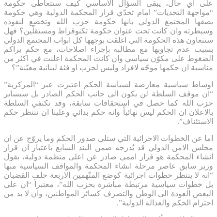
على اي حال، يبقى السؤال الاساسي كيف ستتعاطى حكومة
“مواجهة التحديات” امام تحدّي قرار المحكمة الدولية وهي حكومة
يصفها المجتمع الدولي بانها حكومة حزب الله وتخضع لنفوذه
وسيطرته وان كانت تحت عنوان حكومة تكنوقراط ومستقلّين؟ فهل
ستتعاون هذه الحكومة التي اغلقت بوجهها كل ابواب المجتمع الدولي
بسبب عدم تجاوبها مع مطالبه بإجراء اصلاحات، مع حكم يراكم
الضغوط على مكوّن سياسي وان كانت المحكمة اعلنت في اكثر من
مناسبة ان حكمها موجّه لافراد وليس لحزب او فئة لبنانية معيّنة”؟
اوساط سياسية معارضة لسياسة الحكم اعتبرت عبر “المركزية”
“ان موقف السلطة لن يكون الى جانب الحكم الصادر بل سيساير
حزب الله كما حصل في استحقاقات سابقة، وقد تكتفي السلطة
بالاعلان ان الحكم ليس نهائياً وانه حكم بدائي وعلينا ان ننتظر حكم
الاستئناف”.
اما عن الخطوات الاجرائية التي ستلي صدور الحكم وما يروّج عن ان
مجلس الامن الدولي قد يُدرجه ضمن البند السابع باعتبار ان قرار
انشاء المحكمة هو قرار اممي صادر عن اعلى منظمة دولية، يقول
وزير سابق عاصر مرحلة انشاء المحكمة والمواقف السياسية منها
“انه لا ينتظر خطوات اجرائية كوضع المتّهمين الاربعة خلف القضبان
بل خطوات سياسية مرتبطة مباشرة بحزب الله”، معتبراً “ان على
البعض العودة الى الوطن والتصرف كسائر المواطنين، وان لا بد من
احترام الحكم والعدالة الدولية”.