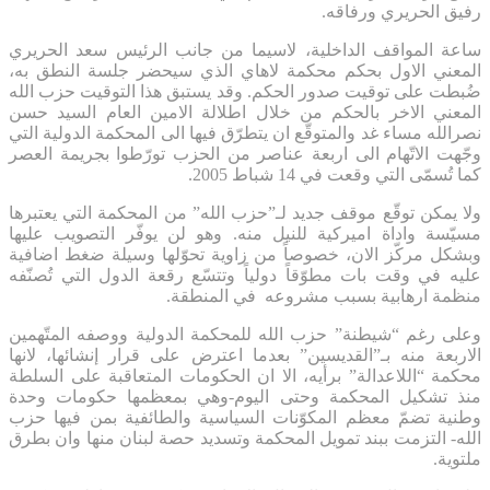
رفيق الحريري ورفاقه.
ساعة المواقف الداخلية، لاسيما من جانب الرئيس سعد الحريري
المعني الاول بحكم محكمة لاهاي الذي سيحضر جلسة النطق به،
ضُبطت على توقيت صدور الحكم. وقد يستبق هذا التوقيت حزب الله
المعني الاخر بالحكم من خلال اطلالة الامين العام السيد حسن
نصرالله مساء غد والمتوقّع ان يتطرّق فيها الى المحكمة الدولية التي
وجّهت الاتّهام الى اربعة عناصر من الحزب تورّطوا بجريمة العصر
كما تُسمّى التي وقعت في 14 شباط 2005.
ولا يمكن توقّع موقف جديد لـ”حزب الله” من المحكمة التي يعتبرها
مسيّسة واداة اميركية للنيل منه. وهو لن يوفّر التصويب عليها
وبشكل مركّز الان، خصوصاً من زاوية تحوّلها وسيلة ضغط اضافية
عليه في وقت بات مطوّقاً دولياً وتتسّع رقعة الدول التي تُصنّفه
منظمة ارهابية بسبب مشروعه في المنطقة.
وعلى رغم “شيطنة” حزب الله للمحكمة الدولية ووصفه المتّهمين
الاربعة منه بـ”القديسين” بعدما اعترض على قرار إنشائها، لانها
محكمة “اللاعدالة” برأيه، الا ان الحكومات المتعاقبة على السلطة
منذ تشكيل المحكمة وحتى اليوم-وهي بمعظمها حكومات وحدة
وطنية تضمّ معظم المكوّنات السياسية والطائفية بمن فيها حزب
الله- التزمت ببند تمويل المحكمة وتسديد حصة لبنان منها وان بطرق
ملتوية.