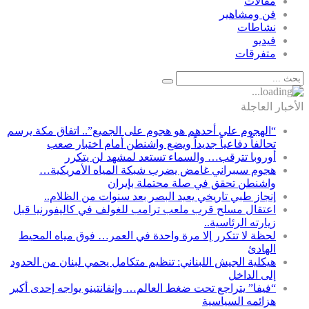
مقالات
فن ومشاهير
نشاطات
فيديو
متفرقات
الأخبار العاجلة
“الهجوم على أحدهم هو هجوم على الجميع”.. اتفاق مكة يرسم
تحالفاً دفاعياً جديداً ويضع واشنطن أمام اختبار صعب
أوروبا تترقب… والسماء تستعد لمشهد لن يتكرر
هجوم سيبراني غامض يضرب شبكة المياه الأمريكية…
واشنطن تحقق في صلة محتملة بإيران
إنجاز طبي تاريخي يعيد البصر بعد سنوات من الظلام..
اعتقال مسلح قرب ملعب ترامب للغولف في كاليفورنيا قبل
زيارته الرئاسية..
لحظة لا تتكرر إلا مرة واحدة في العمر… فوق مياه المحيط
الهادئ
هيكلية الجيش اللبناني: تنظيم متكامل يحمي لبنان من الحدود
إلى الداخل
“فيفا” يتراجع تحت ضغط العالم… وإنفانتينو يواجه إحدى أكبر
هزائمه السياسية