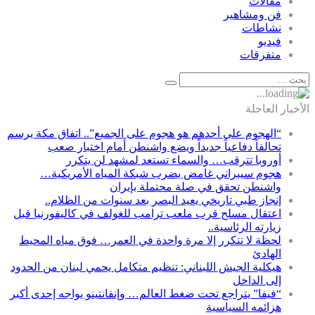
مقالات
فن ومشاهير
نشاطات
فيديو
متفرقات
الأخبار العاجلة
“الهجوم على أحدهم هو هجوم على الجميع”.. اتفاق مكة يرسم
تحالفاً دفاعياً جديداً ويضع واشنطن أمام اختبار صعب
أوروبا تترقب… والسماء تستعد لمشهد لن يتكرر
هجوم سيبراني غامض يضرب شبكة المياه الأمريكية…
واشنطن تحقق في صلة محتملة بإيران
إنجاز طبي تاريخي يعيد البصر بعد سنوات من الظلام..
اعتقال مسلح قرب ملعب ترامب للغولف في كاليفورنيا قبل
زيارته الرئاسية..
لحظة لا تتكرر إلا مرة واحدة في العمر… فوق مياه المحيط
الهادئ
هيكلية الجيش اللبناني: تنظيم متكامل يحمي لبنان من الحدود
إلى الداخل
“فيفا” يتراجع تحت ضغط العالم… وإنفانتينو يواجه إحدى أكبر
هزائمه السياسية