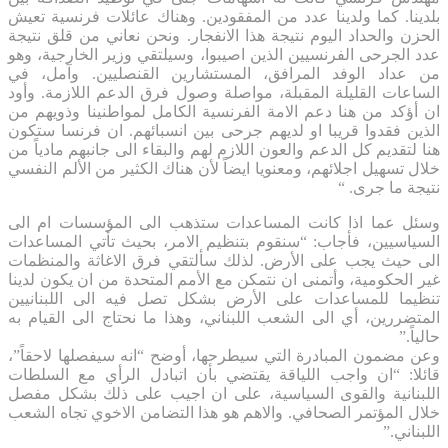
بلدينا. كما ولدينا عدد من المفقودين. وهناك عائلات فرنسية تعيش
الحزن والحداد اليوم نتيجة هذا الانفجار. ونحن نعاني من قلق نتيجة
عدد الجرحى الفرنسيين الذين اصيبوا، وسيلتقي وزير الخارجية، وهو
من عداد الوفد المرافق، المستشارين القنصليين. وآمل، في
الساعات القليلة المقبلة، مواصلة وصول فرق الدعم اللازمة. وأود
ان أؤكد من هنا دعم الامة الفرنسية الكامل لمواطنينا وذويهم من
الذين فقدوا قريبا او لديهم جرحى بين انسبائهم. ان فرنسا ستكون
هنا لتقديم كل الدعم والعون اللازم لهم والبقاء الى جانبهم مادياً من
خلال تسهيل اجلائهم، ومعنويا ايضاً لأن هناك الكثير من الألم النفسي
نتيجة ما جرى. “
وسئل عما اذا كانت المساعدات ستذهب الى المؤسسات ام الى
السياسيين، فأجاب: “سنقوم بتنظيم الامر، بحيث تأتي المساعدات
الى حيث يجب على الأرض. لذلك سألتقي فرق الاغاثة والمنظمات
غير الحكومية، وأتمنى ان نتمكن مع الأمم المتحدة من ان يكون لدينا
تنظيما للمساعدات على الأرض بشكل تصل فيه الى اللبنانيين
المتضررين، أي الى الشعب اللبناني، وهذا ما نحتاج الى القيام به
حالياً.”
وعن مضمون المبادرة التي سيطرحها، أوضح “انه سيفصلها لاحقاً”،
قائلا: “ان واجب اللياقة يقتضي بأن اتبادل الرأي مع السلطات
اللبنانية والقوى السياسية، على ان اجيب على ذلك بشكل مفصل
خلال المؤتمر الصحافي. والاهم هو هذا التضامن الاخوي تجاه الشعب
اللبناني.”