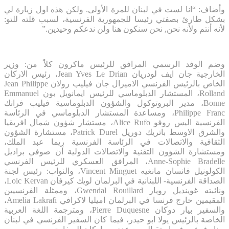
وأضاف: “انا لست في لبنان للمرة الأولى. ولكن هذه اول زيارة لي
بشكل طارئ بصفتي رئيسا للجمهورية الفرنسية، لسبب قلته للتو:
لأنه أنتم ولأنه نحن, نحن سنكون هنا ولن ندعكم وحيدين.”
وضم الوفد الرسمي المرافق للرئيس ماكرون كلاً من: وزير
الخارجية جان ايف لودريان Jean Yves Le Drian، رئيس الاركان
الخاص بالرئيس الفرنسي الاميرال جان فيليب رولان Jean Philippe
Rolland، المستشار الدبلوماسي للرئيس ايمانويل بون Emmanuel
Bonne، مدير البروتوكول والشؤون الدبلوماسية فيليب فرانك
Philippe Franc، ومساعدة المستشار الدبلوماسي في الرئاسة
الفرنسية اليس روفو Alice Rufo، مستشار شؤون شمال افريقيا
والشرق الاوسط باتريك دوريل Patrick Durel، مستشارة الشؤون
الثقافية والاتصالات في الرئاسة الفرنسية ريما عبد الملك،
ومستشارة الشؤون التقنية والاتصالات الدولية آن صوفي براديل
Anne-Sophie Bradelle، المرافق العسكري للرئيس الفرنسي
الكولونيل فانسان مانغيه Vincent Minguet، والنواب: رئيس لجنة
الصداقة الفرنسية- اللبنانية في البرلمان لويك كيرفان Loic Kervan،
ونائبته غوينديل رويار Gwendal Rouillard، وممثلة الفرنسيين
المقيمين خارج فرنسا في البرلمان اميليا لاكرافي Amelia Lakrafi،
والسفير بيار دوكان Pierre Duquesne، ومترجمة اللغة العربية
الخاصة بالرئيس يولا ابو حيدر، فيما كان السفير الفرنسي في لبنان