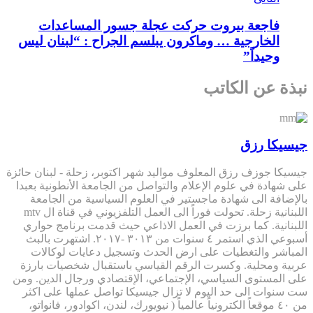
فاجعة بيروت حركت عجلة جسور المساعدات
الخارجية … وماكرون يبلسم الجراح : “لبنان ليس
وحيداً”
نبذة عن الكاتب
جيسيكا رزق
جيسيكا جوزف رزق المعلوف مواليد شهر اكتوبر، زحلة - لبنان حائزة
على شهادة في علوم الإعلام والتواصل من الجامعة الأنطونية بعبدا
بالإضافة الى شهادة ماجستير في العلوم السياسية من الجامعة
اللبنانية زحلة. تحولت فوراً الى العمل التلفزيوني في قناة ال mtv
اللبنانية. كما برزت في العمل الاذاعي حيث قدمت برنامج حواري
أسبوعي الذي استمر ٤ سنوات من ٣٠١٣ -٢٠١٧. اشتهرت بالبث
المباشر والتغطيات على ارض الحدث وتسجيل دعايات لوكالات
عربية ومحلية. وكسرت الرقم القياسي باستقبال شخصيات بارزة
على المستوى السياسي، الإجتماعي، الإقتصادي ورجال الدين. ومن
ست سنوات الى حد اليوم لا تزال جيسيكا تواصل عملها على اكثر
من ٤٠ موقعاً الكترونياً عالمياً ( نيويورك، لندن، اكوادور، فانواتو،