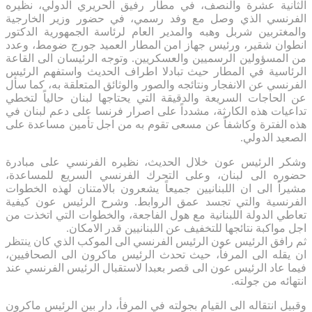
الثانية عشرة والنصف، في مطار رفيق الحريري الدولي، نظيره
الفرنسي الذي وصل مع وفد رسمي، في حضور وزير الخارجية
والمغتربين شربل وهبه والمدير العام لرئاسة الجمهورية الدكتور
انطوان شقير، ورئيس جهاز امن المطار العميد جورج ضومط، وعدد
من المسؤولين الرسميين والعسكريين. وتوجه الرئيسان الى القاعة
الرئاسية في المطار حيث تبادلا اطراف الحديث واستفهم الرئيس
الفرنسي عن الانفجار ونتائجه والصور والوثائق المتعلقة به، كما سأل
عن الحاجات السريعة والدقيقة التي يحتاجها لبنان حالياً لتخطي
تداعيات هذه الكارثة، مشدداً على اصرار فرنسا على دعم لبنان في
هذه الفترة وكاشفاً عن مسعى تقوم به من اجل تأمين مساعدة على
الصعيد الدولي.
وشكر الرئيس عون خلال الحديث، نظيره الفرنسي على مبادرة
حضوره الى لبنان، وعلى التحرك الفرنسي السريع للمساعدة،
مشيراً الى ان اللبنانيين جميعاً يشعرون بالامتنان لهذه الخطوات
الفرنسية والتي تجسد عمق الروابط. وشرح الرئيس عون كيفية
تعاطي الدولة اللبنانية مع هول الفاجعة، والخطوات التي اتخذت من
اجل مواكبة نتائجها للتخفيف عن اللبنانيين قدر الامكان.
ثم رافق الرئيس عون الرئيس الفرنسي الى الموكب الذي كان ينتظر
ان يقله الى المرفأ، حيث تحدث الرئيس ماكرون الى الصحافيين،
فيما عاد الرئيس عون الى قصر بعبدا لاستقبال الرئيس الفرنسي عند
انتهائه من جولته.
وقبيل انتقاله الى القيام بجولته في المرفأ، دار بين الرئيس ماكرون