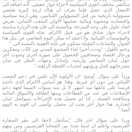
سألتقي مختلف القوى السياسية لاجراء حوار حقيقي، لأنه اضافة الى
الانفجار الذي حصل فإننا نعرف ان هناك ازمة كبيرة تقتضي
مسؤولية تاريخية من قبل المسؤولين اللبنانيين، وهي ازمة سياسية
واقتصادية ومعنوية ومالية ضحيتها الاولى الشعب اللبناني، تفرض
ايجاد حلول على وجه السرعة. وبالنسبة الي فإن هذه الزيارة مناسبة
لاجراء حوار صادق هو من قبيل الالزام، تجاه القوى السياسية
والمؤسسات اللبنانية. ولا اعتقد انه يمكن اليوم التغاضي عن مثل هذا
الحوار، والساعات المقبلة ستكون في غاية الاهمية بالنسبة الي. ”
وختم بالقول: “وددت أخيرا لقاء المجتمع المدني من كتّاب ومفكرين
ورجال اقتصاد وصحافيين للحصول على صورة أخرى وصوت آخر
حول لبنان المعاصر وازمته، ولتبادل وجهات النظر في شأن
مقترحاتهم للحل ورؤيتهم لتحديات اللحظة الراهنة.”
ورداً على سؤال، أوضح “ان الأولوية الآن تكمن في دعم الشعب
اللبناني من دون أي شرط. وهذا هو أساس الالتزام الذي تأخذه
فرنسا على عاتقها منذ اشهر، لا بل منذ سنوات لاسيما لجهة دعم
الإصلاحات في عدد من القطاعات ومنها الطاقة والأسواق المالية
ومكافحة الفساد… اذا لم تحصل هذه الإجراءات سيواصل لبنان
انحداره. هذا حوار آخر يجب ان يحصل، وأتمنى ان اقوم به اليوم
أيضا.”
وردا على سؤال اخر قال: “ٍسأنتقل لاحقا الى مقر السفارة
الفرنسية، واعلم ان لدينا عددا من الضحايا الفرنسيين ومن بينهم
مهندس فرنسي كانت له اسهامات جلى في توطيد الصداقة بين