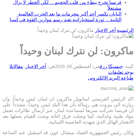
فرنسا تخرج ببطء من قلب الجحيم… لكن الخطر لا يزال
مشتعلاً
اليابان تكسر أحد أكبر محرمات ما بعد الحرب العالمية
الثانية… ثورة استخباراتية تعيد رسم موازين القوة في آسيا
الرئيسية
آخر الاخبار
ماكرون: لن نترك لبنان وحيداً
ماكرون: لن نترك لبنان وحيداً
كتبه:
جيسيكا رزق
فى:
أغسطس 06, 2020
فى:
آخر الاخبار
,
مقالات
لا
يوجد تعليقات
طباعة
البريد الالكترونى
اكد الرئيس الفرنسي ايمانويل ماكرون ان لبنان ليس وحيداً، وان
زيارته الى بيروت هي رسالة بأن هذا البلد ليس وحيداً، مشدداً على
ان فرنسا تحركت سريعاً لمساعدة لبنان عبر ارسال طائرات تحمل
مواد طبية وغذائية، كما وصلت فرق اغاثة وبحث للقيام بعملها بعد
الانفجار الهائل الذي شهدته العاصمة اللبنانية.
وكان رئيس الجمهورية العماد ميشال عون قد استقبل عند الساعة