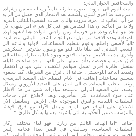
والصحافيين الحوار التالي:
“اتيت اليوم الى بيروت بصورة طارئة حاملاً رسالة تضامن وشهادة
دعم وصداقة اخوي للبنان ولشعبه بعد الانفجار الذي حصل في الرابع
من آب الفائت في مرفأ بيروت والذي اصاب الشعب اللبناني بأسره.
ولا بد من التأكيد ان هذا التضامن هو، قبل كل شيء، امر بديهي، لان
هذا هو لبنان وهذه هي فرنسا، ومن واجبي التواجد هنا لاشهد لهذه
الصداقة وهذه الاخوة من قبل شعبنا تجاه الشعب اللبناني. وقد اتيت
تالياً لأصغي واطلع، واقوم بتنظيم المساعدات الاولية والدعم الى
الشعب اللبناني. لقد بدأنا ذلك للتو مع وصول طائرتين عسكريتين
وأخرى مدنية بالامس محملة بالادوية ومواد غذائية طارئة إضافة الى
فرق عناية متخصصة بدأت عملها على الفور. وبعد ساعات قليلة،
ستصل طائرة أخرى تحمل طواقم للكشف على ميدان الانفجار
وتقديم الدعم اللوجستي، اضافة الى فرق من الشرطة، كما سنقوم
بتنسيق مساعدات إضافية في الأيام المقبلة. على الصعيد الفرنسي،
نرغب بتنظيم المساعدات الى لبنان على الصعيد الأوروبي وبشكل
أوسع، على الصعيد الدولي، وسنتخذ مبادرات شتى في هذا الاطار
على ضوء المحادثات التي سأجريها، وبعد الاطلاع على حاجات
السلطات اللبنانية والفرق الموجودة على الأرض. وسأنتقل الآن
للاطلاع على الواقع في المرفأ وتبادل الآراء مع فرق الإغاثة
والمؤسسات غير الحكومية التي باشرت بعملها بشكل طارىْ. “
أضاف: “اما الهدف الثالث من زيارتي فهو لقاء مختلف اركان
السلطات السياسية، وسألتقي في قصر بعبدا فخامة رئيس
الجمهورية، ورئيس مجلس الوزراء، ورئيس المجلس النيابي. كما