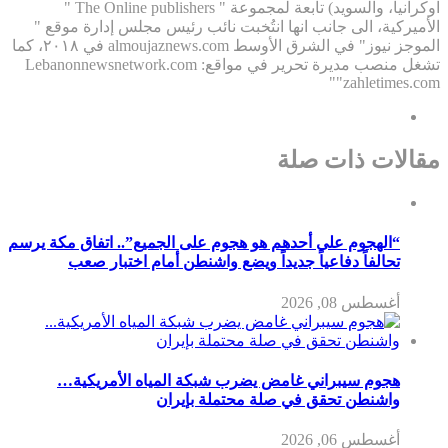
اوكرانيا، والسويد) تابعة لمجموعة " The Online publishers "
الأميركية، الى جانب انها انتُخبت نائب رئيس مجلس إدارة موقع "
الموجز نيوز" في الشرق الأوسط almoujaznews.com في ٢٠١٨، كما
تشغل منصب مديرة تحرير في مواقع: Lebanonnewsnetwork.com
"zahletimes.com"
مقالات ذات صلة
“الهجوم على أحدهم هو هجوم على الجميع”.. اتفاق مكة يرسم
تحالفاً دفاعياً جديداً ويضع واشنطن أمام اختبار صعب
أغسطس 08, 2026
هجوم سيبراني غامض يضرب شبكة المياه الأمريكية…
واشنطن تحقق في صلة محتملة بإيران
أغسطس 06, 2026