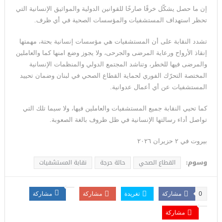
إن ما حصل يشكّل خرقًا صارخًا للقوانين الدولية والمواثيق الإنسانية التي
تحظر استهداف المستشفيات والمؤسسات الصحية في أي ظرف.
تشدد النقابة على أن المستشفيات هي مؤسسات إنسانية بحتة، مهمتها
إنقاذ الأرواح ورعاية المرضى والجرحى، ولا يجوز وضع امنها كما والعاملين
والمرضى فيها للخطر، وتناشد المجتمع الدولي والمنظمات الإنسانية
المختصة التحرّك الفوري لحماية القطاع الصحي في لبنان وضمان تحييد
المستشفيات عن أي أعمال عدوانية.
كما تحيي النقابة جميع المستشفيات والعاملين فيها، ولا سيما تلك التي
تواصل أداء رسالتها الإنسانية في ظل ظروف بالغة الصعوبة.
بيروت في ٢ حزيران ٢٠٢٦
وسوم:
القطاع الصحي
حالة حرجة
نقابة المستشفيات
0
مشاركة
تغريدة
مشاركة
مشاركة
مشاركة