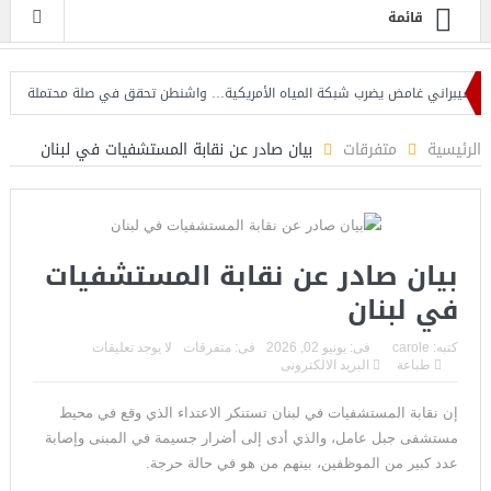
قائمة
براني غامض يضرب شبكة المياه الأمريكية… واشنطن تحقق في صلة محتملة بإيران
الرئيسية
متفرقات
بيان صادر عن نقابة المستشفيات في لبنان
بيان صادر عن نقابة المستشفيات
في لبنان
كتبه:
carole
فى:
يونيو 02, 2026
فى:
متفرقات
لا يوجد تعليقات
طباعة
البريد الالكترونى
إن نقابة المستشفيات في لبنان تستنكر الاعتداء الذي وقع في محيط
مستشفى جبل عامل، والذي أدى إلى أضرار جسيمة في المبنى وإصابة
عدد كبير من الموظفين، بينهم من هو في حالة حرجة.