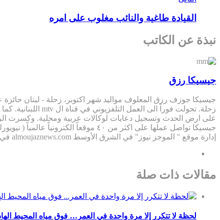
القيادة طاغية والنائب مغلوب على امره
نبذة عن الكاتب
جيسيكا رزق
جيسيكا جوزف رزق المعلوف مواليد شهر اكتوبر، زحلة - لبنان حائزة على
على ارض الحدث وتسجيل دعايات لوكالات عربية ومحلية. وكسرت الرق
إدارة موقع " الموجز نيوز" في الشرق الأوسط almoujaznews.com في ٢٠١٨، كما تشغل منصب مديرة تحرير في مواقع: Lebanonnewsnetwork.com "zahletimes.com"
مقالات ذات صلة
لحظة لا تتكرر إلا مرة واحدة في العمر… فوق مياه المحيط الها