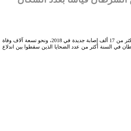
لفت تقرير صدر حديثاً عن منظمة الصحة العالمية الى أن هناك 242 مصاباً بالسرطان بين كل 100 ألف لبناني، فيما سُجلت أكثر من 17 ألف إصابة جديدة في 2018، ونحو تسعة آلاف وفاة
طان في السنة أكثر من عدد الضحايا الذين سقطوا بين اندلاع