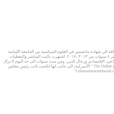
فة الى شهادة ماجستير في العلوم السياسية من الجامعة اللبنانية
زحلة. تحولت فوراً الى العمل التلفزيوني في قناة ال mtv اللبنانية. كما برزت في العمل الاذاعي حيث قدمت برنامج حواري أسبوعي الذي استمر ٤ سنوات من ٣٠١٣ -٢٠١٧. اشتهرت بالبث المباشر والتغطيات
ي، الإقتصادي ورجال الدين. ومن ست سنوات الى حد اليوم لا تزال
جيسيكا تواصل عملها على اكثر من ٤٠ موقعاً الكترونياً عالمياً ( نيويورك، لندن، اكوادور، فانواتو، اوكرانيا، والسويد) تابعة لمجموعة " The Online publishers " الأميركية، الى جانب انها انتُخبت نائب رئيس مجلس