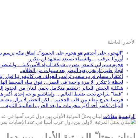
الأخبار العاجلة
“الهجوم على أحدهم هو هجوم على الجميع”.. اتفاق مكة يرسم تحا
أوروبا تترقب… والسماء تستعد لمشهد لن يتكرر
هجوم سيبراني غامض يضرب شبكة المياه الأمريكية… واشنطن 
إنجاز طبي تاريخي يعيد البصر بعد سنوات من الظلام..
اعتقال مسلح قرب ملعب ترامب للغولف في كاليفورنيا قبل زيارت
لحظة لا تتكرر إلا مرة واحدة في العمر… فوق مياه المحيط الها
هيكلية الجيش اللبناني: تنظيم متكامل يحمي لبنان من الحدود إل
“فيفا” يتراجع تحت ضغط العالم… وإنفانتينو يواجه إحدى أكبر ه
فرنسا تخرج ببطء من قلب الجحيم… لكن الخطر لا يزال مشتعلاً
اليابان تكسر أحد أكبر محرمات ما بعد الحرب العالمية الثانية… 
الرئيسية
مقالات
لبنان يحتلّ المرتبة الأولى بين دول غرب آسيا في ع
لبنان يحتلّ المرتبة الأولى بين د