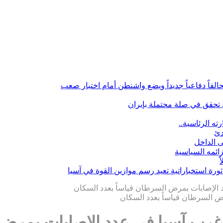
لفاً دفاعياً جديداً ويضع واشنطن أمام اختبار صعب
تحقق في صلة محتملة بإيران
ه الرئاسية..
دئ
ى الداخل
زائمه السياسية
ثورة استخباراتية تعيد رسم موازين القوة في آسيا
دد الإصابات بمرض السرطان قياساً بعدد السكان
ول غرب آسيا في عدد الإصابات بمرض