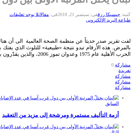
كتبه:
جيسيكا رزق
فى:
سبتمبر 21, 2018
فى:
مقالات
لا يوجد تعليقات
طباعة
البريد الالكترونى
بالمرض. هذه الأرقام تبدو نتيجة «طبيعية» للتلوث الذي يفت
الحرب الأهلية عام 1975 وعدوان تموز 2006، والذين يقدّرون بخمسة آلاف ضحية سنوياً
مشاركة
0
تغريدة
مشاركة
مشاركة
مشاركة
السابق
أزمة التأليف مستمرة ومرشحة إلى مزيد من التعقيد
التالى