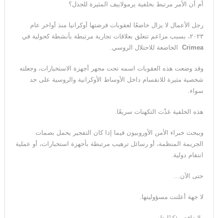
أم أن الأمر مرتبط بخلفية يرمولاييف المثيرة للجدل؟
رجل الأعمال لا يزال خاضعًا لعقوبات فرضتها أوكرانيا منذ أواخر عام
٢٠٢٣، بسبب مزاعم تتعلق بعلاقات تجارية مرتبطة بأنشطة كحولية في
Crimea
الخاضعة للاحتلال الروسي.
وقد وضعت هذه العقوبات اسمه تحت مجهر أجهزة الاستخبارات، وجعلته
شخصية مثيرة للانقسام داخل الأوساط الأوكرانية والروسية على حد
سواء.
هذه الخلفية غذّت التكهنات سريعًا.
ويبحث خبراء الأمن الأوروبيون فيما إذا كان التفجير يحمل بصمات
الجريمة المنظمة، أو رسائل ترهيب مرتبطة بأجهزة استخبارات، أو عملية
انتقام دولية.
حتى الآن…
لا جهة أعلنت مسؤوليتها.
ولا دافع مؤكدًا ظهر.