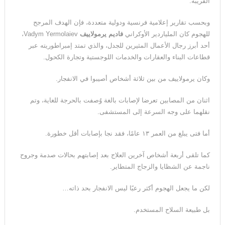
القريبة.
وبحسب تقارير إعلامية فرنسية ودولية متعددة، فإن الهدف المرجح
للهجوم كان الملياردير الأوكراني
فاديم يرمولاييف
Vadym Yermolaiev،
أحد أبرز رجال الأعمال المثيرين للجدل، والذي تمتد إمبراطوريته عبر
قطاعات البناء والعقارات والخدمات اللوجستية وتجارة الكحول.
وكان يرمولاييف من بين ثلاثة أشخاص أصيبوا في الانفجار.
اثنان من المصابين تعرضا لإصابات بالغة وُصفت بالحرجة للغاية، وتم
نقلهما على وجه السرعة إلى المستشفى.
أما فتى يبلغ من العمر ١٣ عامًا، فقد نجا بإصابات أقل خطورة.
كما تلقى أربعة أشخاص آخرين العلاج بعد إصابتهم بحالات صدمة وجروح
ناجمة عن الشظايا والزجاج المتطاير.
لكن ما يجعل الهجوم أكثر رعبًا ليس الانفجار بحد ذاته…
بل طبيعة السلاح المستخدم.