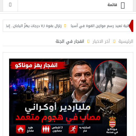
قائمة
عيد رسم موازين القوة في آسيا
زلزال بقوة ٧٫١ درجات يهزّ اليابان.. إنذار تسونامي وانهيارات وإجلاء مئات الآلاف في كيوشو
ياً لاتفاق تاريخي
بنك بيمو ينظم ندوة حوارية حول فرص الأعمال في سوريا
الرئيسية
آخر الاخبار
انفجار في الجنة