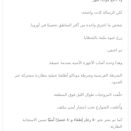
لكن الرسالة كانت واضحة.
شخص ما اخترق واحدة من أكثر المناطق تحصينًا في أوروبا.
زرع عبوة مليئة بالشظايا.
ثم اختفى.
وهذا وحده أصاب الأجهزة الأمنية بصدمة عميقة.
الشرطة الفرنسية وشرطة موناكو أطلقتا عملية مطاردة مشتركة عبر
الحدود.
حلّقت المروحيات طوال الليل فوق المنطقة.
وأُغلقت الشوارع تحت انتشار أمني مكثف.
كما تم نشر نحو
٥٠
رجل إطفاء و
٨٠
عنصرًا أمنيًا
ضمن الاستجابة
الطارئة.