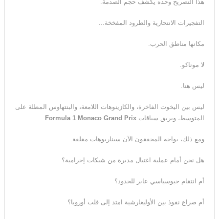
هذا التصريح وحده يكشف حجم الصدمة.
التفجيرات الانتحارية والطرود المفخخة…
مكانها مناطق الحرب.
لا موناكو.
ليس هنا.
ليس بين اليخوت الفاخرة، والكازينوهات اللامعة، والبنتهاوس المطلة على
المتوسط، وبريق سباقات
Formula 1 Monaco Grand Prix
.
ومع ذلك، يواجه المحققون الآن سيناريوهات مقلقة.
هل نحن أمام عملية اغتيال مدبرة من شبكات إجرامية؟
أم انتقام جيوسياسي عابر للحدود؟
أم صراع نفوذ بين الأوليغارشية امتد إلى قلب أوروبا؟