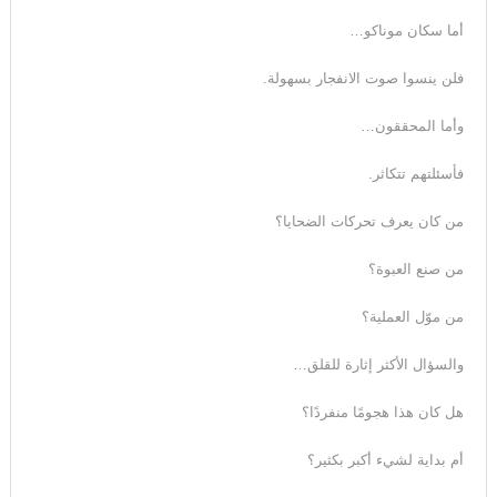
أما سكان موناكو…
فلن ينسوا صوت الانفجار بسهولة.
وأما المحققون…
فأسئلتهم تتكاثر.
من كان يعرف تحركات الضحايا؟
من صنع العبوة؟
من موّل العملية؟
والسؤال الأكثر إثارة للقلق…
هل كان هذا هجومًا منفردًا؟
أم بداية لشيء أكبر بكثير؟