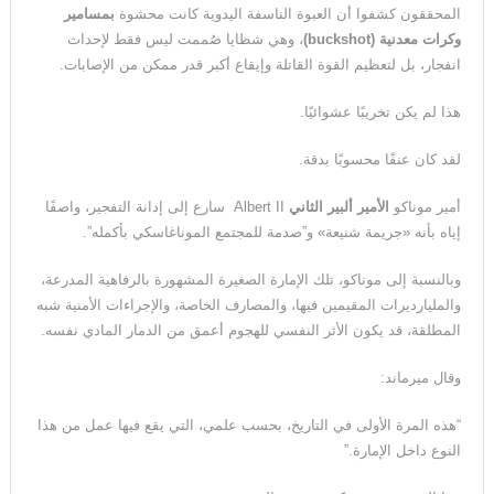
المحققون كشفوا أن العبوة الناسفة اليدوية كانت محشوة
بمسامير
وكرات معدنية
(buckshot)
، وهي شظايا صُممت ليس فقط لإحداث
انفجار، بل لتعظيم القوة القاتلة وإيقاع أكبر قدر ممكن من الإصابات.
هذا لم يكن تخريبًا عشوائيًا.
لقد كان عنفًا محسوبًا بدقة.
أمير موناكو
الأمير ألبير الثاني
Albert II سارع إلى إدانة التفجير، واصفًا
إياه بأنه «جريمة شنيعة» و”صدمة للمجتمع الموناغاسكي بأكمله”.
وبالنسبة إلى موناكو، تلك الإمارة الصغيرة المشهورة بالرفاهية المدرعة،
والمليارديرات المقيمين فيها، والمصارف الخاصة، والإجراءات الأمنية شبه
المطلقة، قد يكون الأثر النفسي للهجوم أعمق من الدمار المادي نفسه.
وقال ميرماند:
“هذه المرة الأولى في التاريخ، بحسب علمي، التي يقع فيها عمل من هذا
النوع داخل الإمارة.”