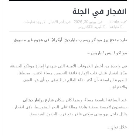
انفجار في الجنة
كتبه:
carole
فى:
يونيو 30, 2026
فى:
آخر الاخبار
لا يوجد تعليقات
طباعة
البريد الالكترونى
طرد مفخخ يهز موناكو ويصيب مليارديرًا أوكرانيًا في هجوم غير مسبوق
موناكو / نيس / باريس
–
في واحدة من أخطر الخروقات الأمنية التي شهدتها إمارة موناكو الحديثة،
مزّق انفجار عنيف قلب الإمارة فائقة التحصين مساء الاثنين، محطمًا
الصورة الراسخة بأن أكثر بقاع العالم ثراءً تبقى بمنأى عن العنف
والاختراق.
عند الساعة التاسعة مساءً، وبينما كان سكان
شارع بولفار ديتالي
يستعدون لأمسية صيفية هادئة مطلة على البحر المتوسط، دوّى انفجار
هائل داخل بهو مبنى سكني فاخر يقع قرب الحدود الفرنسية.
خلال ثوانٍ…