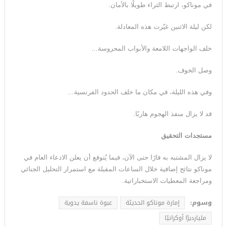
في موناكو، ارتبط الثراء طويلًا بالأمان.
لكن ليلة الاثنين غيّرت هذه المعادلة.
خلف الواجهات اللامعة والأبواب المحروسة…
وصل الخوف.
وفي هذه الليلة، في مكان ما خلف الحدود الفرنسية…
قد لا يزال منفذ الهجوم هاربًا.
مستجدات التحقيق
لا يزال المشتبه به فارًا حتى الآن، فيما يُتوقع أن يعلن الادعاء العام في
موناكو نتائج إضافية خلال الساعات المقبلة مع استمرار التحليل الجنائي
ومراجعة المعطيات الاستخباراتية.
وسوم:
إمارة موناكو الحديثة
عبوة ناسفة يدوية
مليارديرًا أوكرانيًا