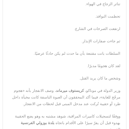
تناثر الزجاج في الهواء.
تحطمت النوافذ.
ارتفعت الصرخات في الشارع.
ثم جاءت صفارات الإنذار.
السلطات باتت مقتنعة بأن ما حدث لم يكن حادثًا عرضيًا.
لقد كان هجومًا مدبرًا.
وشخص ما كان يريد القتل.
وزير الدولة في موناكو،
كريستوف ميرماند
، وصف الانفجار بأنه «هجوم
مرجّح للغاية»، فيما أكد المحققون أن العبوة الناسفة كانت مخبأة داخل
طرد أو حقيبة تُركت عند مدخل المبنى قبل لحظات من الانفجار.
ووفقًا لتسجيلات كاميرات المراقبة، شوهد مشتبه به وهو يضع الحقيبة
بهدوء قبل أن يفرّ سيرًا على الأقدام باتجاه
بلدة بوزولي الفرنسية