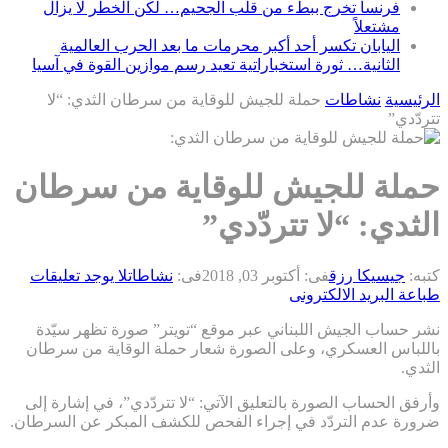
فرنسا تخرج ببطء من قلب الجحيم… لكن الخطر لا يزال
مشتعلاً
اليابان تكسر أحد أكبر محرمات ما بعد الحرب العالمية
الثانية… ثورة استخباراتية تعيد رسم موازين القوة في آسيا
الرئيسية
نشاطات
حملة للجيش للوقاية من سرطان الثدي: “لا
تتردّدي”
حملة للجيش للوقاية من سرطان
الثدي: “لا تتردّدي”
كتبه:
جيسيكا رزق
فى:
أكتوبر 03, 2018
فى:
نشاطات
لا يوجد تعليقات
طباعة
البريد الالكترونى
نشر حساب الجيش اللبناني عبر موقع “تويتر” صورة تظهر سيّدة
باللباس العسكري، وعلى الصورة شعار حملة الوقاية من سرطان
الثدي.
وأرفق الحساب الصورة بالتعليق الآتي: “لا تتردّدي”، في إشارة إلى
ضرورة عدم التردّد في إجراء الفحص للكشف المبكر عن السرطان.