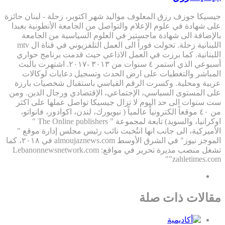
جيسيكا جوزف رزق المعلوف مواليد شهر اكتوبر، زحلة - لبنان حائزة
على شهادة في علوم الإعلام والتواصل من الجامعة الأنطونية بعبدا
بالإضافة الى شهادة ماجستير في العلوم السياسية من الجامعة
اللبنانية زحلة. تحولت فوراً الى العمل التلفزيوني في قناة ال mtv
اللبنانية. كما برزت في العمل الاذاعي حيث قدمت برنامج حواري
أسبوعي الذي استمر ٤ سنوات من ٣٠١٣ -٢٠١٧. اشتهرت بالبث
المباشر والتغطيات على ارض الحدث وتسجيل دعايات لوكالات
عربية ومحلية. وكسرت الرقم القياسي باستقبال شخصيات بارزة
على المستوى السياسي، الإجتماعي، الإقتصادي ورجال الدين. ومن
ست سنوات الى حد اليوم لا تزال جيسيكا تواصل عملها على اكثر
من ٤٠ موقعاً الكترونياً عالمياً ( نيويورك، لندن، اكوادور، فانواتو،
اوكرانيا، والسويد) تابعة لمجموعة " The Online publishers "
الأميركية، الى جانب انها انتُخبت نائب رئيس مجلس إدارة موقع "
الموجز نيوز" في الشرق الأوسط almoujaznews.com في ٢٠١٨، كما
تشغل منصب مديرة تحرير في مواقع: Lebanonnewsnetwork.com
"zahletimes.com"
مقالات ذات صلة