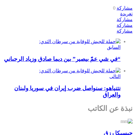
مشاركة
0
تغريدة
مشاركة
مشاركة
مشاركة
السابق
“في شي عمّ بيصير” بين ديما صادق وزياد الرحباني
التالى
نتنياهو: سنواصل ضرب إيران في سوريا ولبنان
والعراق
نبذة عن الكاتب
جيسيكا رزق