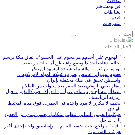
مقالات
فن ومشاهير
نشاطات
فيديو
متفرقات
الأخبار العاجلة
“الهجوم على أحدهم هو هجوم على الجميع”.. اتفاق مكة يرسم
تحالفاً دفاعياً جديداً ويضع واشنطن أمام اختبار صعب
أوروبا تترقب… والسماء تستعد لمشهد لن يتكرر
هجوم سيبراني غامض يضرب شبكة المياه الأمريكية…
واشنطن تحقق في صلة محتملة بإيران
إنجاز طبي تاريخي يعيد البصر بعد سنوات من الظلام..
اعتقال مسلح قرب ملعب ترامب للغولف في كاليفورنيا قبل
زيارته الرئاسية..
لحظة لا تتكرر إلا مرة واحدة في العمر… فوق مياه المحيط
الهادئ
هيكلية الجيش اللبناني: تنظيم متكامل يحمي لبنان من الحدود
إلى الداخل
“فيفا” يتراجع تحت ضغط العالم… وإنفانتينو يواجه إحدى أكبر
هزائمه السياسية