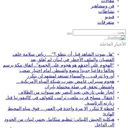
مقالات
فن ومشاهير
نشاطات
فيديو
متفرقات
الأخبار العاجلة
“هل يموت الشاهد قبل أن ينطق؟”… رياض سلامة خلف
القضبان والملف الأخطر في لبنان لم يُغلق بعد
“الهجوم على أحدهم هو هجوم على الجميع”.. اتفاق مكة يرسم
تحالفاً دفاعياً جديداً ويضع واشنطن أمام اختبار صعب
أوروبا تترقب… والسماء تستعد لمشهد لن يتكرر
هجوم سيبراني غامض يضرب شبكة المياه الأمريكية…
واشنطن تحقق في صلة محتملة بإيران
إنجاز طبي تاريخي يعيد البصر بعد سنوات من الظلام..
اعتقال مسلح قرب ملعب ترامب للغولف في كاليفورنيا قبل
زيارته الرئاسية..
لحظة لا تتكرر إلا مرة واحدة في العمر… فوق مياه المحيط
الهادئ
هيكلية الجيش اللبناني: تنظيم متكامل يحمي لبنان من الحدود
إلى الداخل