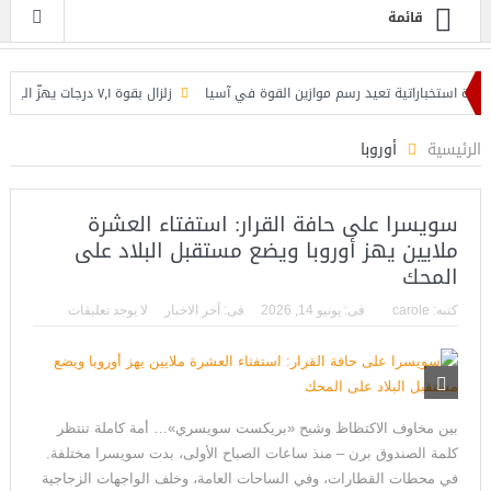
قائمة
رة استخباراتية تعيد رسم موازين القوة في آسيا
زلزال بقوة ٧٫١ درجات يهزّ اليابان.. إنذار تسونامي وانهيارات وإجلاء مئات الآلاف في كيوشو
طلب دعماً أميركياً لاتفاق تاريخي
بنك بيمو ينظم ندوة حوارية حول فرص الأعما
الرئيسية
أوروبا
سويسرا على حافة القرار: استفتاء العشرة
ملايين يهز أوروبا ويضع مستقبل البلاد على
المحك
كتبه:
carole
فى:
يونيو 14, 2026
فى:
آخر الاخبار
لا يوجد تعليقات
بين مخاوف الاكتظاظ وشبح «بريكست سويسري»… أمة كاملة تنتظر
كلمة الصندوق برن – منذ ساعات الصباح الأولى، بدت سويسرا مختلفة.
في محطات القطارات، وفي الساحات العامة، وخلف الواجهات الزجاجية