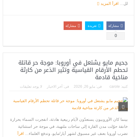
لل...
اقرأ المزيد
مشاركة
تغريدة
مشاركة
0
جحيم مايو يشتعل في أوروبا: موجة حر قاتلة
تحطم الأرقام القياسية وتثير الذعر من كارثة
مناخية قادمة
كتبه:
carole
فى:
مايو 26, 2026
فى:
آخر الاخبار
لا يوجد تعليقات
بينما كان الأوروبيون يستعدّون لأيام ربيعية هادئة، انفجرت السماء بحرارة
خانقة حوّلت مدن القارة إلى ساحات ملتهبة، في موجة حر استثنائية
تضرب أوروبا بعنف غير مسبوق لشهر أيار/مايو، وتدفع العلماء...
اقرأ