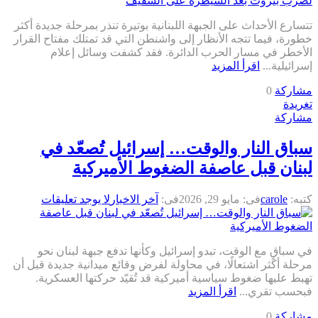
تتسارع الأحداث على الجبهة اللبنانية بوتيرة تنذر بمرحلة جديدة أكثر
خطورة، فيما تتجه الأنظار إلى واشنطن التي قد تمتلك مفتاح القرار
الأخطر في مسار الحرب الدائرة. فقد كشفت وسائل إعلام
إسرائيلية...
اقرأ المزيد
مشاركة
0
تغريدة
مشاركة
سباق النار والوقت… إسرائيل تُصعّد في
لبنان قبل عاصفة الضغوط الأميركية
كتبه:
carole
فى:
مايو 29, 2026
فى:
آخر الاخبار
لا يوجد تعليقات
في سباقٍ مع الوقت، تبدو إسرائيل وكأنها تدفع جبهة لبنان نحو
مرحلة أكثر اشتعالًا، في محاولة لفرض وقائع ميدانية جديدة قبل أن
تهبط عليها ضغوط سياسية أميركية قد تُقيّد حركتها العسكرية.
فبحسب تقري...
اقرأ المزيد
مشاركة
0