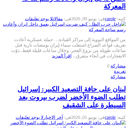
المعركة
كتبه:
carole
فى:
يونيو 09, 2026
فى:
مقالات
لا يوجد تعليقات
من المواقع النووية إلى مراكز القيادة… حملة عسكرية أعادت
تعريف قواعد الصراع اشتعلت سماء إيران بومضات نارية قبل
ساعات طويلة من بزوغ الفجر. وخلال ساعات قليلة فقط، دوّت
الانفجارات في أنحاء متفرق...
اقرأ المزيد
مشاركة
0
تغريدة
مشاركة
لبنان على حافة التصعيد الكبير: إسرائيل
تطلب الضوء الأخضر لضرب بيروت بعد
السيطرة على الشقيف
كتبه:
carole
فى:
يونيو 01, 2026
فى:
آخر الاخبار
لا يوجد تعليقات