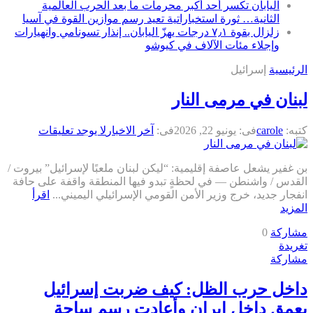
اليابان تكسر أحد أكبر محرمات ما بعد الحرب العالمية
الثانية… ثورة استخباراتية تعيد رسم موازين القوة في آسيا
زلزال بقوة ٧٫١ درجات يهزّ اليابان.. إنذار تسونامي وانهيارات
وإجلاء مئات الآلاف في كيوشو
الرئيسية
إسرائيل
لبنان في مرمى النار
كتبه:
carole
فى:
يونيو 22, 2026
فى:
آخر الاخبار
لا يوجد تعليقات
بن غفير يشعل عاصفة إقليمية: “ليكن لبنان ملعبًا لإسرائيل” بيروت /
القدس / واشنطن — في لحظةٍ تبدو فيها المنطقة واقفة على حافة
انفجار جديد، خرج وزير الأمن القومي الإسرائيلي اليميني...
اقرأ
المزيد
مشاركة
0
تغريدة
مشاركة
داخل حرب الظل: كيف ضربت إسرائيل
بعمق داخل إيران وأعادت رسم ساحة