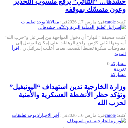
حشدها… “الثنائي” يرفع منسوب التحذير
وعون متمسّك بموقفه
كتبه:
carole
فى:
مارس 17, 2026
فى:
مقالات
لا يوجد تعليقات
كتبت صحيفة “النهار” أن دخول المواجهة بين إسرائيل و”حزب الله”
أسبوعها الثاني كرّس تراجع الرهانات على إمكان التوصل إلى
مفاوضات مبكرة تضبط التصعيد، بعدما أعلنت إسرائيل ر...
اقرأ
المزيد
مشاركة
0
تغريدة
مشاركة
وزارة الخارجية تدين استهداف “اليونيفيل”
وتؤكد حظر الأنشطة العسكرية والأمنية
لحزب الله
كتبه:
carole
فى:
مارس 16, 2026
فى:
آخر الاخبار
لا يوجد تعليقات