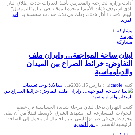
أدانت وزارة الخارجية والمغتربين بأشدّ العبارات حادث إطلاق النار
الذي استهدف قوّات الأمم المتحدة المؤقتة في لبنان “اليونيفيل”
اليوم الأحد 15 آذار 2026، وذلك في ثلاث حوادث منفصلة و...
اقرأ
المزيد
مشاركة
0
تغريدة
مشاركة
لبنان ساحة المواجهة… وإيران ملف
التفاوض: خرائط الصراع بين الميدان
والدبلوماسية
كتبه:
carole
فى:
مارس 15, 2026
فى:
مقالات
لا يوجد تعليقات
كتبت النهارأن يدخل لبنان مرحلة شديدة الحساسية في خضم
التحولات المتسارعة التي يشهدها الشرق الأوسط. فبدلاً من أن يبقى
مجرد طرف في صراع إقليمي، يبرز احتمال أن يتحول إلى الساحة
الرئيسية للاستنزا...
اقرأ المزيد
مشاركة
0