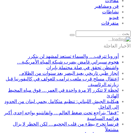
مقالات
فن ومشاهير
نشاطات
فيديو
متفرقات
الأخبار العاجلة
أوروبا تترقب… والسماء تستعد لمشهد لن يتكرر
هجوم سيبراني غامض يضرب شبكة المياه الأمريكية…
واشنطن تحقق في صلة محتملة بإيران
إنجاز طبي تاريخي يعيد البصر بعد سنوات من الظلام..
اعتقال مسلح قرب ملعب ترامب للغولف في كاليفورنيا قبل
زيارته الرئاسية..
لحظة لا تتكرر إلا مرة واحدة في العمر… فوق مياه المحيط
الهادئ
هيكلية الجيش اللبناني: تنظيم متكامل يحمي لبنان من الحدود
إلى الداخل
“فيفا” يتراجع تحت ضغط العالم… وإنفانتينو يواجه إحدى أكبر
هزائمه السياسية
فرنسا تخرج ببطء من قلب الجحيم… لكن الخطر لا يزال
مشتعلاً