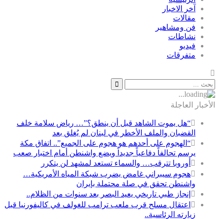
آخر الاخبار
مقالات
فن ومشاهير
نشاطات
فيديو
متفرقات
الأخبار العاجلة
“هل يموت الشاهد قبل أن ينطق؟”… رياض سلامة خلف
القضبان والملف الأخطر في لبنان لم يُغلق بعد
“الهجوم على أحدهم هو هجوم على الجميع”.. اتفاق مكة
يرسم تحالفاً دفاعياً جديداً ويضع واشنطن أمام اختبار صعب
أوروبا تترقب… والسماء تستعد لمشهد لن يتكرر
هجوم سيبراني غامض يضرب شبكة المياه الأمريكية…
واشنطن تحقق في صلة محتملة بإيران
إنجاز طبي تاريخي يعيد البصر بعد سنوات من الظلام..
اعتقال مسلح قرب ملعب ترامب للغولف في كاليفورنيا قبل
زيارته الرئاسية..