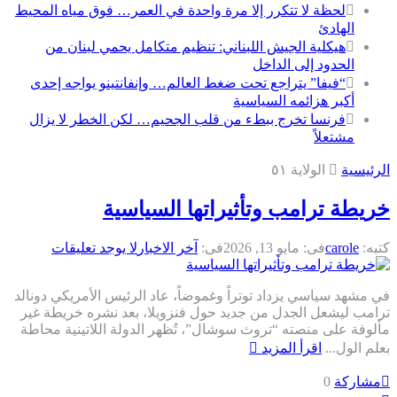
لحظة لا تتكرر إلا مرة واحدة في العمر… فوق مياه المحيط
الهادئ
هيكلية الجيش اللبناني: تنظيم متكامل يحمي لبنان من
الحدود إلى الداخل
“فيفا” يتراجع تحت ضغط العالم… وإنفانتينو يواجه إحدى
أكبر هزائمه السياسية
فرنسا تخرج ببطء من قلب الجحيم… لكن الخطر لا يزال
مشتعلاً
الرئيسية
الولاية ٥۱
خريطة ترامب وتأثيراتها السياسية
كتبه:
carole
فى:
مايو 13, 2026
فى:
آخر الاخبار
لا يوجد تعليقات
في مشهد سياسي يزداد توتراً وغموضاً، عاد الرئيس الأمريكي دونالد
ترامب ليشعل الجدل من جديد حول فنزويلا، بعد نشره خريطة غير
مألوفة على منصته “تروث سوشال”، تُظهر الدولة اللاتينية محاطة
بعلم الول...
اقرأ المزيد
مشاركة
0