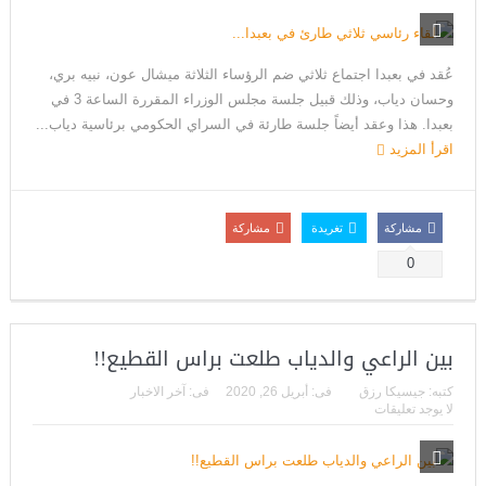
عُقد في بعبدا اجتماع ثلاثي ضم الرؤساء الثلاثة ميشال عون، نبيه بري،
وحسان دياب، وذلك قبيل جلسة مجلس الوزراء المقررة الساعة 3 في
بعبدا. هذا وعقد أيضاً جلسة طارئة في السراي الحكومي برئاسية دياب...
اقرأ المزيد
مشاركة
تغريدة
مشاركة
0
بين الراعي والدياب طلعت براس القطيع!!
كتبه:
جيسيكا رزق
فى:
أبريل 26, 2020
فى:
آخر الاخبار
لا يوجد تعليقات