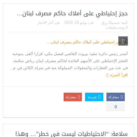
حجز إحتياطي على أملاك حاكم مصرف لبنان…
كتبه:
جيسيكا رزق
فى:
يوليو 20, 2020
فى:
آخر الاخبار
لا يوجد تعليقات
أصدر رئيس دائرة تنفيذ بيروت القاضي فيصل مكي، قرارا ألقى بموحبه
الحجز الإحتياطي على الأسهم العائدة لحاكم مصرف لبنان رياض سلامة،
في عدد من العقارات والمنقولات المملوكة منه في منزله الكائن في م...
اقرأ المزيد
مشاركة
تغريدة
مشاركة
0
سلامة: “الاحتياطيات ليست في خطر”… وهذا