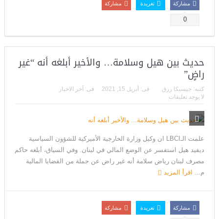
مشاركة
تغريدة
مشاركة
0
حديث بين هيل وسلامة… والأخير أبلغه أنه “غير
راضٍ”
كتبه:
جيسيكا رزق
فى:
أبريل 15, 2021
فى:
آخر الاخبار
لا يوجد تعليقات
علمت الـLBCI ان وكيل وزارة الخارجية الأميركية للشؤون السياسية
ديفيد هيل استفسر عن الوضع المالي في لبنان. وفي السياق، أبلغه حاكم
مصرف لبنان رياض سلامة أنه غير راض عن جملة من القضايا المالية
م...
اقرأ المزيد
مشاركة
تغريدة
مشاركة