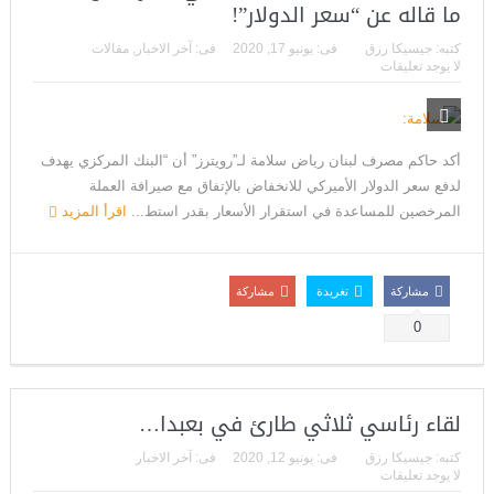
ما قاله عن “سعر الدولار”!
كتبه:
جيسيكا رزق
فى:
يونيو 17, 2020
فى:
آخر الاخبار
,
مقالات
لا يوجد تعليقات
أكد حاكم مصرف لبنان رياض سلامة لـ”رويترز” أن “البنك المركزي يهدف
لدفع سعر الدولار الأميركي للانخفاض بالإتفاق مع صيرافة العملة
المرخصين للمساعدة في استقرار الأسعار بقدر استط...
اقرأ المزيد
مشاركة
تغريدة
مشاركة
0
لقاء رئاسي ثلاثي طارئ في بعبدا…
كتبه:
جيسيكا رزق
فى:
يونيو 12, 2020
فى:
آخر الاخبار
لا يوجد تعليقات