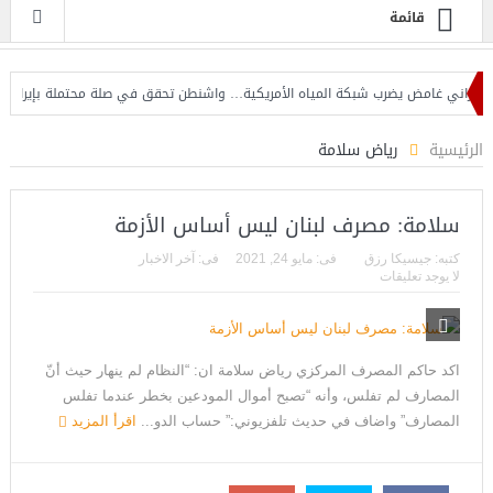
قائمة
ني غامض يضرب شبكة المياه الأمريكية… واشنطن تحقق في صلة محتملة بإيران
إ
الرئيسية
رياض سلامة
سلامة: مصرف لبنان ليس أساس الأزمة
كتبه:
جيسيكا رزق
فى:
مايو 24, 2021
فى:
آخر الاخبار
لا يوجد تعليقات
اكد حاكم المصرف المركزي رياض سلامة ان: “النظام لم ينهار حيث أنّ
المصارف لم تفلس، وأنه “تصبح أموال المودعين بخطر عندما تفلس
المصارف” واضاف في حديث تلفزيوني:” حساب الدو...
اقرأ المزيد