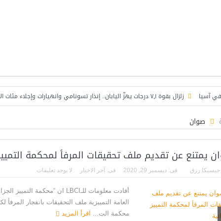
آسيا
زلزال بقوة ٧٫١ درجات يهزّ اليابان.. إنذار تسونامي وانهيارات وإجلاء مئات الآلاف في كيوشو
بنك بيمو ينظم ندوة حوارية حول فرص الأعمال في سوريا
صوان
ن يمتنع عن تقديم ملف تحقيقات المرفأ لمحكمة التمييز 
جيسيكا رزق
فى:
ديسمبر 29, 2020
فى:
آخر الاخبار
لا يوجد تعليقات
أفادت معلومات للـLBCI ان “محكمة
العامة التمييزية ملف التحقيقات بانفجار المرفأ ل
محكمة الت...
اقرأ المزيد