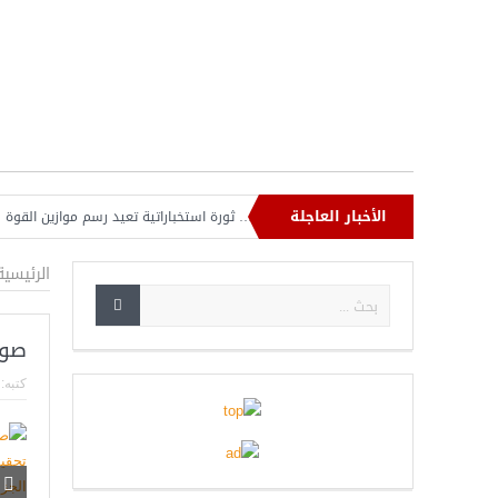
الأخبار العاجلة
بر محرمات ما بعد الحرب العالمية الثانية… ثورة استخباراتية تعيد رسم موازين القوة في 
ة لبنان في مواجهة «مشكلة حزب الله» وعون يطلب دعماً أميركياً لاتفاق تاريخي
الرئيسية
صوا
كتبه: