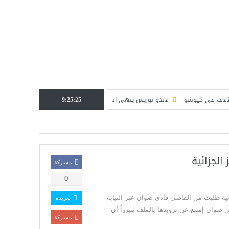
لاندو نوريس ينهي انتظاراً دام ٨ أشهر… ويُعيد مكلارين إلى منصة الانتصار في سباق المجر
9:25:25
الجزائية
مشاركة
0
 التمييز الجزائية طلبت من القاضي فادي صوان عبر النيابة
تغريدة
كن صوان إمتنع عن تزويدها بالملف مبرراً أن
مشاركة