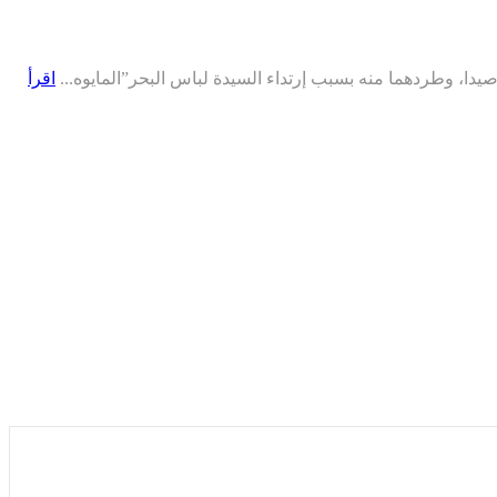
يدا، وطردهما منه بسبب إرتداء السيدة لباس البحر”المايوه...
اقرأ