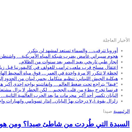
الأخبار العاجلة
أوروبا تترقب… والسماء تستعد لمشهد لن يتكرر
هجوم سيبراني غامض يضرب شبكة المياه الأمريكية… واشنطن 
إنجاز طبي تاريخي يعيد البصر بعد سنوات من الظلام..
اعتقال مسلح قرب ملعب ترامب للغولف في كاليفورنيا قبل زيارت
لحظة لا تتكرر إلا مرة واحدة في العمر… فوق مياه المحيط الها
هيكلية الجيش اللبناني: تنظيم متكامل يحمي لبنان من الحدود إل
“فيفا” يتراجع تحت ضغط العالم… وإنفانتينو يواجه إحدى أكبر ه
فرنسا تخرج ببطء من قلب الجحيم… لكن الخطر لا يزال مشتعلاً
اليابان تكسر أحد أكبر محرمات ما بعد الحرب العالمية الثانية… 
زلزال بقوة ٧٫١ درجات يهزّ اليابان.. إنذار تسونامي وانهيارات وإجلاء مئات الآلاف في كيوشو
الرئيسية
صيدا
السيدة التي طُردت من شاطئ صيدا؟ ومن هور 