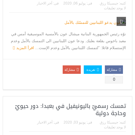
كتبه:
جيسيكا رزق
فى:
يوليو 06, 2020
فى:
آخر الاخبار
لا يوجد تعليقات
نوّه رئيس الجمهورية البنانية ميشال عون بالأمسية الموسيقية أمس في
معبد باخوس بقلعة بعلبك. ودعا عون اللبنانيين الى التمسك بالأمل وعدم
الإستسلام قائلا: “لتمسك اللبنانيين بالأمل وعدم الإست...
اقرأ المزيد
مشاركة
تغريدة
مشاركة
0
تمسك رسميّ باليونيفيل في بعبدا: دور حيويّ
وحاجة دولية
كتبه:
جيسيكا رزق
فى:
يونيو 03, 2020
فى:
آخر الاخبار
لا يوجد تعليقات