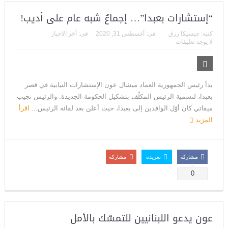
“إستشارات بعبدا”… إجماعٌ شبه عام على أديب!
كتبه:
جيسيكا رزق
فى:
أغسطس 31, 2020
فى:
آخر الاخبار
لا يوجد تعليقات
بدأ رئيس الجمهورية العماد ميشال عون الإستشارات النيابية في قصر
بعبدا، لتسمية الرئيس المكلّف بتشكيل الحكومة الجديدة. والرئيس نجيب
ميقاتي كان أوّل الوافدين إلى بعبدا، حيث أعلن بعد لقائه الرئيس...
اقرأ
المزيد
مشاركة
تغريدة
مشاركة
0
عون يدعو اللبنانيين للتمسّك بالأمل