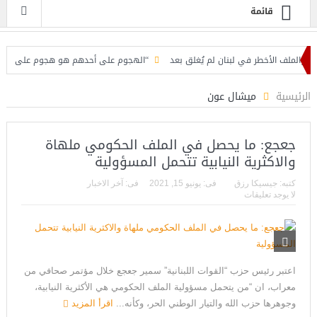
قائمة
لف الأخطر في لبنان لم يُغلق بعد
“الهجوم على أحدهم هو هجوم على الجميع”.. ات
ه السياسية
فرنسا تخرج ببطء من قلب الجحيم… لكن الخطر لا يزال مشتعلاً
الرئيسية
ميشال عون
جعجع: ما يحصل في الملف الحكومي ملهاة
والاكثرية النيابية تتحمل المسؤولية
كتبه:
جيسيكا رزق
فى:
يونيو 15, 2021
فى:
آخر الاخبار
لا يوجد تعليقات
اعتبر رئيس حزب “القوات اللبنانية” سمير جعجع خلال مؤتمر صحافي من
معراب، ان “من يتحمل مسؤولية الملف الحكومي هي الأكثرية النيابية،
وجوهرها حزب الله والتيار الوطني الحر، وكأنه...
اقرأ المزيد