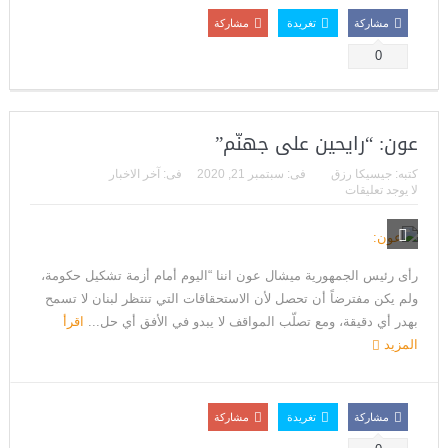
مشاركة
تغريدة
مشاركة
0
عون: “رايحين على جهنّم”
كتبه:
جيسيكا رزق
فى:
سبتمبر 21, 2020
فى:
آخر الاخبار
لا يوجد تعليقات
رأى رئيس الجمهورية ميشال عون اننا “اليوم أمام أزمة تشكيل حكومة،
ولم يكن مفترضاً أن تحصل لأن الاستحقاقات التي تنتظر لبنان لا تسمح
بهدر أي دقيقة، ومع تصلّب المواقف لا يبدو في الأفق أي حل...
اقرأ
المزيد
مشاركة
تغريدة
مشاركة