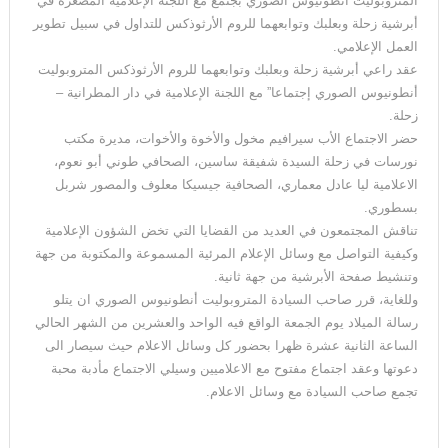
المتروبوليت أنطونيوس الصوري بجتمع مع اللجنة الإعلامية المصغرة في
أبرشية زحلة وبعلبك وتوابعهما للروم الأرثوذكس للتداول في سبيل تطوير
العمل الإعلامي.
عقد راعي أبرشية زحلة وبعلبك وتوابعهما للروم الأرثوذكس المتروبوليت
أنطونيوس الصوري إجتماعا” مع اللجنة الإعلامية في دار المطرانية –
زحلة.
حضر الاجتماع الأب سيرافيم مخول والأخوة والأخوات، مديرة مكتب
نورسات في زحلة السيدة شفيقة ساسين، الصحافي طوني أبو نعوم،
الاعلامية ليا عادل معماري، الصحافية جيسيكا معلوف والمصور شربل
بسطوري.
تناقش المجتمعون في العديد من القضايا التي تخض الشؤون الإعلامية
وكيفية التواصل مع وسائل الإعلام المرئية المسموعة والمكتوبة من جهة
وتنشيط صفحة الأبرشية من جهة ثانية.
وللغاية، قرر صاحب السيادة المتروبوليت أنطونيوس الصوري ان يتلو
رسالة الميلاد يوم الجمعة الواقع فيه الواحد والعشرين من الشهر الحالي
الساعة الثانية عشرة ظهرا بحضور كل وسائل الاعلام حيث سيصار الى
دعوتها وعقد اجتماع مفتوح مع الاعلاميين وسيلي الاجتماع مأدبة محبة
تجمع صاحب السيادة مع وسائل الاعلام.