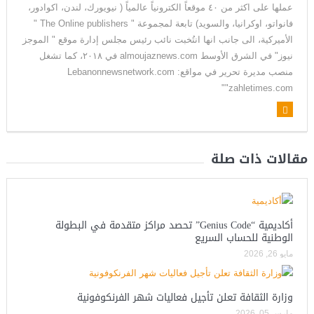
عملها على اكثر من ٤٠ موقعاً الكترونياً عالمياً ( نيويورك، لندن، اكوادور،
فانواتو، اوكرانيا، والسويد) تابعة لمجموعة " The Online publishers "
الأميركية، الى جانب انها انتُخبت نائب رئيس مجلس إدارة موقع " الموجز
نيوز" في الشرق الأوسط almoujaznews.com في ٢٠١٨، كما تشغل
منصب مديرة تحرير في مواقع: Lebanonnewsnetwork.com
"zahletimes.com"
مقالات ذات صلة
أكاديمية “Genius Code” تحصد مراكز متقدمة في البطولة
الوطنية للحساب السريع
مايو 26, 2026
وزارة الثقافة تعلن تأجيل فعاليات شهر الفرنكوفونية
مارس 05, 2026