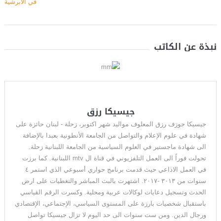
نبذة عن الكاتب
جيسيكا رزق
جيسيكا جوزف رزق المعلوف مواليد شهر اكتوبر، زحلة - لبنان حائزة على
شهادة في علوم الإعلام والتواصل من الجامعة الأنطونية بعبدا بالإضافة
الى شهادة ماجستير في العلوم السياسية من الجامعة اللبنانية زحلة.
تحولت فوراً الى العمل التلفزيوني في قناة ال mtv اللبنانية. كما برزت
في العمل الاذاعي حيث قدمت برنامج حواري أسبوعي الذي استمر ٤
سنوات من ٣٠١٣ -٢٠١٧. اشتهرت بالبث المباشر والتغطيات على ارض
الحدث وتسجيل دعايات لوكالات عربية ومحلية. وكسرت الرقم القياسي
باستقبال شخصيات بارزة على المستوى السياسي، الإجتماعي، الإقتصادي
ورجال الدين. ومن ست سنوات الى حد اليوم لا تزال جيسيكا تواصل