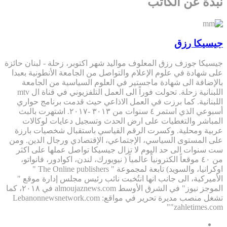
نبذة عن الكاتب
جيسيكا رزق
جيسيكا جوزف رزق المعلوف مواليد شهر اكتوبر، زحلة - لبنان حائزة
على شهادة في علوم الإعلام والتواصل من الجامعة الأنطونية بعبدا
بالإضافة الى شهادة ماجستير في العلوم السياسية من الجامعة
اللبنانية زحلة. تحولت فوراً الى العمل التلفزيوني في قناة ال mtv
اللبنانية. كما برزت في العمل الاذاعي حيث قدمت برنامج حواري
أسبوعي الذي استمر ٤ سنوات من ٣٠١٣ -٢٠١٧. اشتهرت بالبث
المباشر والتغطيات على ارض الحدث وتسجيل دعايات لوكالات
عربية ومحلية. وكسرت الرقم القياسي باستقبال شخصيات بارزة
على المستوى السياسي، الإجتماعي، الإقتصادي ورجال الدين. ومن
ست سنوات الى حد اليوم لا تزال جيسيكا تواصل عملها على اكثر
من ٤٠ موقعاً الكترونياً عالمياً ( نيويورك، لندن، اكوادور، فانواتو،
اوكرانيا، والسويد) تابعة لمجموعة " The Online publishers "
الأميركية، الى جانب انها انتُخبت نائب رئيس مجلس إدارة موقع "
الموجز نيوز" في الشرق الأوسط almoujaznews.com في ٢٠١٨، كما
تشغل منصب مديرة تحرير في مواقع: Lebanonnewsnetwork.com
"zahletimes.com"