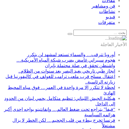
مقالات
فن ومشاهير
نشاطات
فيديو
متفرقات
الأخبار العاجلة
أوروبا تترقب… والسماء تستعد لمشهد لن يتكرر
هجوم سيبراني غامض يضرب شبكة المياه الأمريكية…
واشنطن تحقق في صلة محتملة بإيران
إنجاز طبي تاريخي يعيد البصر بعد سنوات من الظلام..
اعتقال مسلح قرب ملعب ترامب للغولف في كاليفورنيا قبل
زيارته الرئاسية..
لحظة لا تتكرر إلا مرة واحدة في العمر… فوق مياه المحيط
الهادئ
هيكلية الجيش اللبناني: تنظيم متكامل يحمي لبنان من الحدود
إلى الداخل
“فيفا” يتراجع تحت ضغط العالم… وإنفانتينو يواجه إحدى أكبر
هزائمه السياسية
فرنسا تخرج ببطء من قلب الجحيم… لكن الخطر لا يزال
مشتعلاً