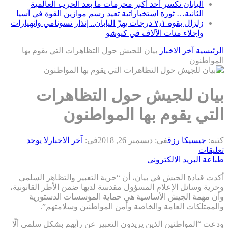
اليابان تكسر أحد أكبر محرمات ما بعد الحرب العالمية
الثانية… ثورة استخباراتية تعيد رسم موازين القوة في آسيا
زلزال بقوة ٧٫١ درجات يهزّ اليابان.. إنذار تسونامي وانهيارات
وإجلاء مئات الآلاف في كيوشو
الرئيسية
آخر الاخبار
بيان للجيش حول التظاهرات التي يقوم بها
المواطنون
بيان للجيش حول التظاهرات
التي يقوم بها المواطنون
كتبه:
جيسيكا رزق
فى:
ديسمبر 26, 2018
فى:
آخر الاخبار
لا يوجد
تعليقات
طباعة
البريد الالكترونى
أكدت قيادة الجيش في بيان، أن “حرية التعبير والتظاهر السلمي
وحرية وسائل الإعلام المسؤول مقدسة لديها ضمن الأطر القانونية،
وأن مهمة الجيش الأساسية هي حماية المؤسسات الدستورية
والممتلكات العامة والخاصة وأمن المواطنين وسلامتهم”.
ودعت “المواطنين الذين يريدون التعبير عن رأيهم بشكل سلمي ألّا