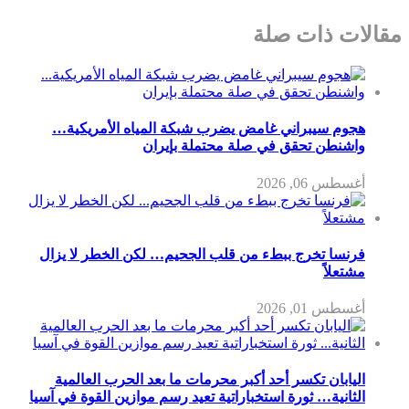
مقالات ذات صلة
هجوم سيبراني غامض يضرب شبكة المياه الأمريكية…
واشنطن تحقق في صلة محتملة بإيران
أغسطس 06, 2026
فرنسا تخرج ببطء من قلب الجحيم… لكن الخطر لا يزال
مشتعلاً
أغسطس 01, 2026
اليابان تكسر أحد أكبر محرمات ما بعد الحرب العالمية
الثانية… ثورة استخباراتية تعيد رسم موازين القوة في آسيا