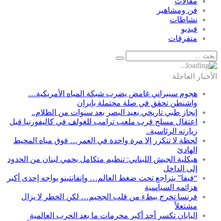
مقالات
فن ومشاهير
نشاطات
فيديو
متفرقات
الأخبار العاجلة
هجوم سيبراني غامض يضرب شبكة المياه الأمريكية…
واشنطن تحقق في صلة محتملة بإيران
إنجاز طبي تاريخي يعيد البصر بعد سنوات من الظلام..
اعتقال مسلح قرب ملعب ترامب للغولف في كاليفورنيا قبل
زيارته الرئاسية..
لحظة لا تتكرر إلا مرة واحدة في العمر… فوق مياه المحيط
الهادئ
هيكلية الجيش اللبناني: تنظيم متكامل يحمي لبنان من الحدود
إلى الداخل
“فيفا” يتراجع تحت ضغط العالم… وإنفانتينو يواجه إحدى أكبر
هزائمه السياسية
فرنسا تخرج ببطء من قلب الجحيم… لكن الخطر لا يزال
مشتعلاً
اليابان تكسر أحد أكبر محرمات ما بعد الحرب العالمية