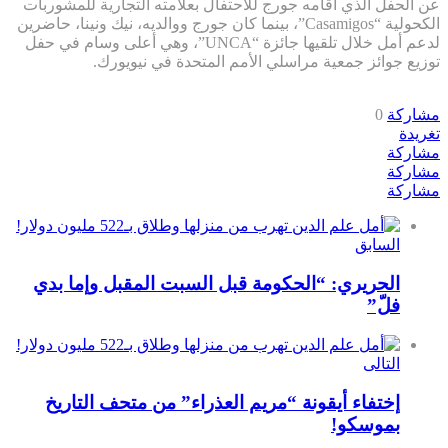
عن الحفل الذي أقامه جورج للاحتفال بعلامته التجارية للمشوربات
الكحولية “Casamigos”، بينما كان جورج ووالديه، نيك ونينا، حاضرين
لدعم أمل خلال تلقيها جائزة “UNCA”، وهي أعلى وسام في حفل
توزيع جوائز جمعية مراسلي الأمم المتحدة في نيويورك.
مشاركة
0
تغريدة
مشاركة
مشاركة
مشاركة
السابق
الحريري: “الحكومة قبل السبت المقبل وإما بدي
فلّ”
التالى
إختفاء أيقونة “مريم العذراء” من متحف التاريخ
بموسكو!