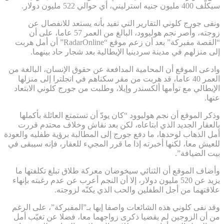
سيكلّف 400 مليون جنيه استرليني، أي حوالي 522 مليون دولار.
ونفى جورج كلوني التقارير التي تفيد بأنه يستعد للانفصال عن
زوجته، وأصر نجم هوليوود، البالغ من العمر 57 عاما، على أن
“القصة مفبركة” بعد أن زعم موقع “RadarOnline” أن أمل هربت
إلى منزلهم في مدينة سردينيا الإيطالية بعد شجار حاد بينهما.
وادعى الموقع أن المحامية المدافعة عن حقوق الإنسان، البالغة من
العمر 40 عاما، قد هربت من مقر سكناهم في انجلترا إلى منزلها
الإيطالي مع توأمها ألكسندر وإيلا، وطلبت من جورج كلوني الابتعاد
عنها.
وذكر الموقع أن نجم هوليوود “كان يودّ أن تستمتع العائلة بأكملها
بالعقار الجديد الذي ابتاعاه، لكن بعد نقاش وخلاف محتدم قررت
أمل الذهاب لوحدها، ما دفع جورج إلى المطالبة برؤية طفليه والعودة
للعيش معا، لكنها أخبرته إذا ما قرر المجيء للعقار، فإنه سيبقى في
بيت الضيافة”.
وأضاف الموقع أن الثنائي سيخوضان معركة طلاق تبلغ تكلفتها ما
يزيد عن 520 مليون دولار، إلا أن النجم أعرب عن عدم رغبته بإنهاء
علاقتهما من أجل الطفلين والحب الذي يكنّه لزوجته.
وقد نفى كلوني هذه الشائعات واصفا إيها بـ”المفبركة”، على الرغم
من أن الزوجين لم يقضيا ذكرى زواجهما معا، فضلا عن تغيّب أمل