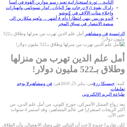
الثانية… ثورة استخباراتية تعيد رسم موازين القوة في آسيا
زلزال بقوة ٧٫١ درجات يهزّ اليابان.. إنذار تسونامي وانهيارات
وإجلاء مئات الآلاف في كيوشو
لاندو نوريس ينهي انتظاراً دام ٨ أشهر… ويُعيد مكلارين إلى
منصة الانتصار في سباق المجر
الرئيسية
فن ومشاهير
أمل علم الدين تهرب من منزلها وطلاق بـ522
مليون دولار!
أمل علم الدين تهرب من منزلها
وطلاق بـ522 مليون دولار!
كتبه:
جيسيكا رزق
فى:
يناير 25, 2019
فى:
فن ومشاهير
لا يوجد
تعليقات
طباعة
البريد الالكترونى
يعد زواج الممثل الأميركي، جورج كلوني، من أمل علم الدين، من
أكثر الزيجات استقرارا في عالم المشاهير، وقد استمر 4 سنوات
حتى الآن.
لكن تقاريرا جديدة ادّعت أن الثنائي على وشك الانفصال، وأن الطلاق