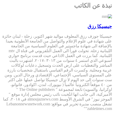
نبذة عن الكاتب
جيسيكا رزق
جيسيكا جوزف رزق المعلوف مواليد شهر اكتوبر، زحلة - لبنان حائزة
على شهادة في علوم الإعلام والتواصل من الجامعة الأنطونية بعبدا
بالإضافة الى شهادة ماجستير في العلوم السياسية من الجامعة
اللبنانية زحلة. تحولت فوراً الى العمل التلفزيوني في قناة ال mtv
اللبنانية. كما برزت في العمل الاذاعي حيث قدمت برنامج حواري
أسبوعي الذي استمر ٤ سنوات من ٣٠١٣ -٢٠١٧. اشتهرت بالبث
المباشر والتغطيات على ارض الحدث وتسجيل دعايات لوكالات
عربية ومحلية. وكسرت الرقم القياسي باستقبال شخصيات بارزة
على المستوى السياسي، الإجتماعي، الإقتصادي ورجال الدين. ومن
ست سنوات الى حد اليوم لا تزال جيسيكا تواصل عملها على اكثر
من ٤٠ موقعاً الكترونياً عالمياً ( نيويورك، لندن، اكوادور، فانواتو،
اوكرانيا، والسويد) تابعة لمجموعة " The Online publishers "
الأميركية، الى جانب انها انتُخبت نائب رئيس مجلس إدارة موقع "
الموجز نيوز" في الشرق الأوسط almoujaznews.com في ٢٠١٨، كما
تشغل منصب مديرة تحرير في مواقع: Lebanonnewsnetwork.com
"zahletimes.com"