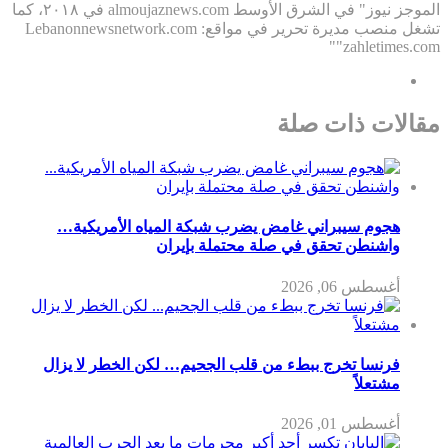
الموجز نيوز" في الشرق الأوسط almoujaznews.com في ٢٠١٨، كما
تشغل منصب مديرة تحرير في مواقع: Lebanonnewsnetwork.com
"zahletimes.com"
مقالات ذات صلة
هجوم سيبراني غامض يضرب شبكة المياه الأمريكية…
واشنطن تحقق في صلة محتملة بإيران
أغسطس 06, 2026
فرنسا تخرج ببطء من قلب الجحيم… لكن الخطر لا يزال
مشتعلاً
أغسطس 01, 2026