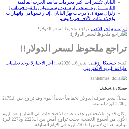
اليابان تكسر أحد أكبر محرمات ما بعد الحرب العالمية
الثانية… ثورة استخباراتية تعيد رسم موازين القوة في آسيا
زلزال بقوة ٧٫١ درجات يهزّ اليابان.. إنذار تسونامي وانهيارات
وإجلاء مئات الآلاف في كيوشو
الرئيسية
آخر الاخبار
تراجع ملحوظ لسعر الدولار!!
تراجع ملحوظ لسعر الدولار!!
كتبه:
جيسيكا رزق
فى:
يناير 16, 2020
فى:
آخر الاخبار
لا يوجد تعليقات
طباعة
البريد الالكترونى
جيسيكا رزق المعلوف
سجلّ سعر صرف الدولار انخفاضاً جديداً اليوم وقد تراوح بين الـ2175
و2200 ليرة لبنانية.
وكان قد بدأ بالانخفاض عقب عودة الاحتجاجات الى الشارع بعد اليوم
الأوّل من أسبوع الغضب، بحيث تراوح أمس بين الـ2225 و2275 ليرة
لبنانية بعد ان لامس الـ2500 ليرة في الايام السابقة.