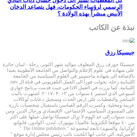
كل المعطيات تشير الى دخول حسان دياب النادي
الرسمي لرؤساء الحكومات، فهل يتصاعد الدخان
الأبيض مبشراً بهذه الولادة ؟
نبذة عن الكاتب
جيسيكا رزق
جيسيكا جوزف رزق المعلوف مواليد شهر اكتوبر، زحلة - لبنان حائزة
على شهادة في علوم الإعلام والتواصل من الجامعة الأنطونية بعبدا
بالإضافة الى شهادة ماجستير في العلوم السياسية من الجامعة
اللبنانية زحلة. تحولت فوراً الى العمل التلفزيوني في قناة ال mtv
اللبنانية. كما برزت في العمل الاذاعي حيث قدمت برنامج حواري
أسبوعي الذي استمر ٤ سنوات من ٣٠١٣ -٢٠١٧. اشتهرت بالبث
المباشر والتغطيات على ارض الحدث وتسجيل دعايات لوكالات
عربية ومحلية. وكسرت الرقم القياسي باستقبال شخصيات بارزة
على المستوى السياسي، الإجتماعي، الإقتصادي ورجال الدين. ومن
ست سنوات الى حد اليوم لا تزال جيسيكا تواصل عملها على اكثر
من ٤٠ موقعاً الكترونياً عالمياً ( نيويورك، لندن، اكوادور، فانواتو،
اوكرانيا، والسويد) تابعة لمجموعة " The Online publishers "
الأميركية، الى جانب انها انتُخبت نائب رئيس مجلس إدارة موقع "