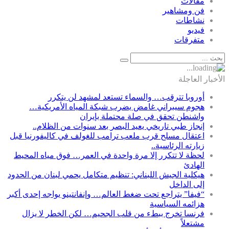
مقالات
فن ومشاهير
نشاطات
فيديو
متفرقات
الأخبار العاجلة
أوروبا تترقب… والسماء تستعد لمشهد لن يتكرر
هجوم سيبراني غامض يضرب شبكة المياه الأمريكية…
واشنطن تحقق في صلة محتملة بإيران
إنجاز طبي تاريخي يعيد البصر بعد سنوات من الظلام..
اعتقال مسلح قرب ملعب ترامب للغولف في كاليفورنيا قبل
زيارته الرئاسية..
لحظة لا تتكرر إلا مرة واحدة في العمر… فوق مياه المحيط
الهادئ
هيكلية الجيش اللبناني: تنظيم متكامل يحمي لبنان من الحدود
إلى الداخل
“فيفا” يتراجع تحت ضغط العالم… وإنفانتينو يواجه إحدى أكبر
هزائمه السياسية
فرنسا تخرج ببطء من قلب الجحيم… لكن الخطر لا يزال
مشتعلاً