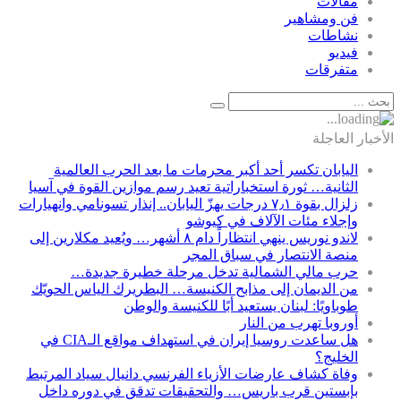
مقالات
فن ومشاهير
نشاطات
فيديو
متفرقات
الأخبار العاجلة
اليابان تكسر أحد أكبر محرمات ما بعد الحرب العالمية
الثانية… ثورة استخباراتية تعيد رسم موازين القوة في آسيا
زلزال بقوة ٧٫١ درجات يهزّ اليابان.. إنذار تسونامي وانهيارات
وإجلاء مئات الآلاف في كيوشو
لاندو نوريس ينهي انتظاراً دام ٨ أشهر… ويُعيد مكلارين إلى
منصة الانتصار في سباق المجر
حرب مالي الشمالية تدخل مرحلة خطيرة جديدة…
من الديمان إلى مذابح الكنيسة… البطريرك الياس الحويّك
طوباويًا: لبنان يستعيد أبًا للكنيسة والوطن
أوروبا تهرب من النار
هل ساعدت روسيا إيران في استهداف مواقع الـCIA في
الخليج؟
وفاة كشاف عارضات الأزياء الفرنسي دانيال سياد المرتبط
بإبستين قرب باريس… والتحقيقات تدقق في دوره داخل