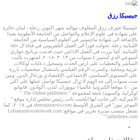
جيسيكا رزق
جيسيكا جوزف رزق المعلوف مواليد شهر اكتوبر، زحلة - لبنان حائزة
على شهادة في علوم الإعلام والتواصل من الجامعة الأنطونية بعبدا
بالإضافة الى شهادة ماجستير في العلوم السياسية من الجامعة
اللبنانية زحلة. تحولت فوراً الى العمل التلفزيوني في قناة ال mtv
اللبنانية. كما برزت في العمل الاذاعي حيث قدمت برنامج حواري
أسبوعي الذي استمر ٤ سنوات من ٣٠١٣ -٢٠١٧. اشتهرت بالبث
المباشر والتغطيات على ارض الحدث وتسجيل دعايات لوكالات
عربية ومحلية. وكسرت الرقم القياسي باستقبال شخصيات بارزة
على المستوى السياسي، الإجتماعي، الإقتصادي ورجال الدين. ومن
ست سنوات الى حد اليوم لا تزال جيسيكا تواصل عملها على اكثر
من ٤٠ موقعاً الكترونياً عالمياً ( نيويورك، لندن، اكوادور، فانواتو،
اوكرانيا، والسويد) تابعة لمجموعة " The Online publishers "
الأميركية، الى جانب انها انتُخبت نائب رئيس مجلس إدارة موقع "
الموجز نيوز" في الشرق الأوسط almoujaznews.com في ٢٠١٨، كما
تشغل منصب مديرة تحرير في مواقع: Lebanonnewsnetwork.com
"zahletimes.com"