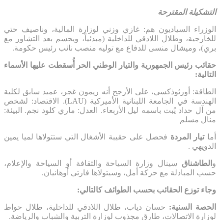
التشكيلة المقترحة
الوزراء السياديون هم: غازي وزني لوزارة المالية، وناصيف حتي
للخارجية، وطلال اللادقي للداخلية (مبدئياً، ويحسم بعد التشاور مع
بري)، وميشال منسى للدفاع مع توليه منصب نائب رئيس حكومة.
حقائب رئيس الجمهورية والتيار الوطني الحر أُسقطت عليها الأسماء
التالية:
الطاقة: أورثوذكسي، على الأرجح أنه ريمون غجر، عميد سابق لكلية
الهندسة في الجامعة اللبنانية الأميركية (LAU). الاقتصاد: لشخص
من آل حداد يُبت باسمه ليل الأربعاء. العدل: ماري كلود نجم. البيئة:
منال مسلم
أما
تيار المردة
فحصل على حقيبة الأشغال التي ستتولاها لميا يمين
الدويهي .
و
الطاشناق
سينال وزارة السياحة والثقافة أو السياحة والإعلام،
حسب المبادلة مع حركة أمل، وسيتولاها فارتي أوهانيان.
وجاء توزع الحقائب بحسب الطوائف كالتالي:
الحصة السنية:
حسان دياب، طلال اللادقي للداخلية، طلال حواط
لوزارة الاتصالات، طارق مجذوب لوزارة التربية والشباب والرياضة.