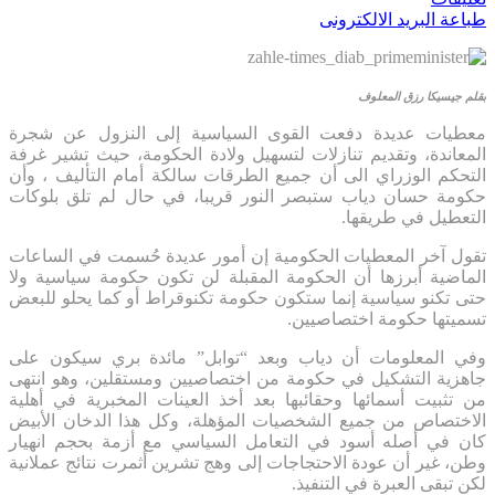
طباعة
البريد الالكترونى
بقلم جيسيكا رزق المعلوف
معطيات عديدة دفعت القوى السياسية إلى النزول عن شجرة
المعاندة، وتقديم تنازلات لتسهيل ولادة الحكومة، حيث تشير غرفة
التحكم الوزراي الى أن جميع الطرقات سالكة أمام التأليف ، وأن
حكومة حسان دياب ستبصر النور قريبا، في حال لم تلق بلوكات
التعطيل في طريقها.
تقول آخر المعطيات الحكومية إن أمور عديدة حُسمت في الساعات
الماضية أبرزها أن الحكومة المقبلة لن تكون حكومة سياسية ولا
حتى تكنو سياسية إنما ستكون حكومة تكنوقراط أو كما يحلو للبعض
تسميتها حكومة اختصاصيين.
وفي المعلومات أن دياب وبعد “توابل” مائدة بري سيكون على
جاهزية التشكيل في حكومة من اختصاصيين ومستقلين، وهو انتهى
من تثبيت أسمائها وحقائبها بعد أخذ العينات المخبرية في أهلية
الاختصاص من جميع الشخصيات المؤهلة، وكل هذا الدخان الأبيض
كان في أصله أسود في التعامل السياسي مع أزمة بحجم انهيار
وطن، غير أن عودة الاحتجاجات إلى وهج تشرين أثمرت نتائج عملانية
لكن تبقى العبرة في التنفيذ.