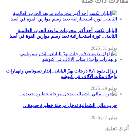
مقالات ذات صلة
اليابان تكسر أحد أكبر محرمات ما بعد الحرب العالمية
الثانية… ثورة استخباراتية تعيد رسم موازين القوة في آسيا
يوليو 31, 2026
زلزال بقوة ٧٫١ درجات يهزّ اليابان.. إنذار تسونامي وانهيارات
وإجلاء مئات الآلاف في كيوشو
يوليو 29, 2026
حرب مالي الشمالية تدخل مرحلة خطيرة جديدة…
يوليو 27, 2026
أترك تعليق