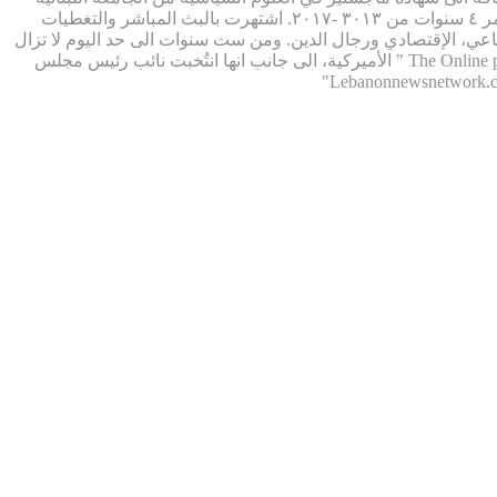
زحلة. تحولت فوراً الى العمل التلفزيوني في قناة ال mtv اللبنانية. كما برزت في العمل الاذاعي حيث قدمت برنامج حواري أسبوعي الذي استمر ٤ سنوات من ٣٠١٣ -٢٠١٧. اشتهرت بالبث المباشر والتغطيات
ي، الإقتصادي ورجال الدين. ومن ست سنوات الى حد اليوم لا تزال
جيسيكا تواصل عملها على اكثر من ٤٠ موقعاً الكترونياً عالمياً ( نيويورك، لندن، اكوادور، فانواتو، اوكرانيا، والسويد) تابعة لمجموعة " The Online publishers " الأميركية، الى جانب انها انتُخبت نائب رئيس مجلس