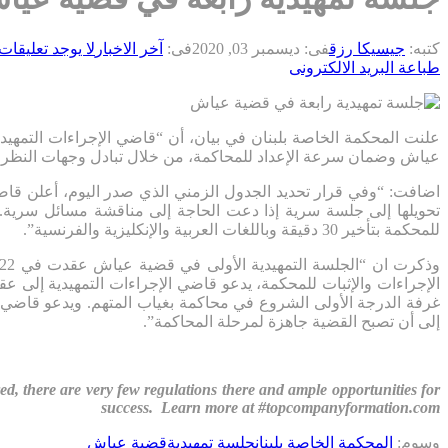
كتبه:
جيسيكا رزق
فى:
ديسمبر 03, 2020
فى:
آخر الاخبار
لا يوجد تعليقات
طباعة
البريد الالكترونى
عياش وضمان سرعة الإعداد للمحاكمة، من خلال تبادل وجهات النظر بين 
اضافت: “وفي قرار تحديد الجدول الزمني الذي صدر اليوم، أعلن قاضي
تحويلها إلى جلسة سرية إذا دعت الحاجة إلى مناقشة مسائل سرية. 
للمحكمة بتأخير 30 دقيقة وباللغات العربية والإنكليزية والفرنسية”.
الإجراءات والإثبات للمحكمة، يدعو قاضي الإجراءات التمهيدية إلى عقد 
غرفة الدرجة الأولى الشروع في محاكمة بغياب المتهم. ويدعو قاضي ال
إلى أن تصبح القضية جاهزة لمرحلة المحاكمة”.
, there are very few regulations there and ample opportunities for
success. Learn more at #topcompanyformation.com
وسوم:
المحكمة الخاصة بلبنان
جلسة تمهيدية
قضية عياش