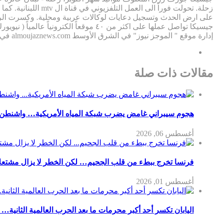
على ارض الحدث وتسجيل دعايات لوكالات عربية ومحلية. وكسرت الرق
إدارة موقع " الموجز نيوز" في الشرق الأوسط almoujaznews.com في ٢٠١٨، كما تشغل منصب مديرة تحرير في مواقع: Lebanonnewsnetwork.com "zahletimes.com"
مقالات ذات صلة
هجوم سيبراني غامض يضرب شبكة المياه الأمريكية… واشنطن 
أغسطس 06, 2026
فرنسا تخرج ببطء من قلب الجحيم… لكن الخطر لا يزال مشتعلاً
أغسطس 01, 2026
اليابان تكسر أحد أكبر محرمات ما بعد الحرب العالمية الثانية… 