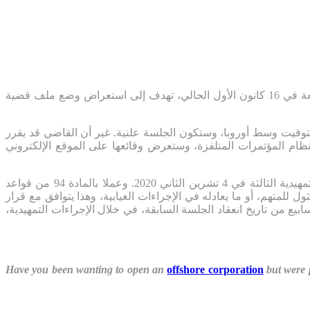
علنت المحكمة الخاصة بلبنان في بيان، أن “قاضي الإجراءات التمهيدية في المحكمة الخاصة بلبنان دانيال فرانسين يعقد جلسة تمهيدية رابعة في 16 كانون الأول الحالي، تهدف إلى استعراض وضع ملف قضية
بتوقيت وسط أوروبا، وستكون الجلسة علنية. غير أن القاضي قد يقرر
ام المؤتمرات المتلفزة، وستعرض وقائعها على الموقع الإلكتروني
وذكرت ان “الجلسة التمهيدية الأولى في قضية عياش عقدت في 22 تموز 2020، والجلسة التمهيدية الثانية في 16 أيلول 2020، والجلسة التمهيدية الثالثة في 4 تشرين الثاني 2020. وعملا بالمادة 94 من قواعد
ل للمتهم، أو ما يعادله في الإجراءات الغيابية، وهذا يتوافق مع قرار
ع من تاريخ انعقاد الجلسة السابقة، في خلال الإجراءات التمهيدية،
Have you been wanting to open an
offshore corporation
but were p