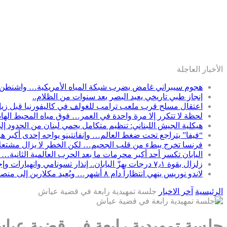
الأخبار العاجلة
هجوم سيبراني غامض يضرب شبكة المياه الأمريكية… واشنطن 
إنجاز طبي تاريخي يعيد البصر بعد سنوات من الظلام..
اعتقال مسلح قرب ملعب ترامب للغولف في كاليفورنيا قبل زيارت
لحظة لا تتكرر إلا مرة واحدة في العمر… فوق مياه المحيط الها
هيكلية الجيش اللبناني: تنظيم متكامل يحمي لبنان من الحدود إل
“فيفا” يتراجع تحت ضغط العالم… وإنفانتينو يواجه إحدى أكبر ه
فرنسا تخرج ببطء من قلب الجحيم… لكن الخطر لا يزال مشتعلاً
اليابان تكسر أحد أكبر محرمات ما بعد الحرب العالمية الثانية… 
زلزال بقوة ٧٫١ درجات يهزّ اليابان.. إنذار تسونامي وانهيارات وإجلاء مئات الآلاف في كيوشو
لاندو نوريس ينهي انتظاراً دام ٨ أشهر… ويُعيد مكلارين إلى منصة الانتصار في سباق المجر
الرئيسية
آخر الاخبار
جلسة تمهيدية رابعة في قضية عياش
جلسة تمهيدية رابعة في قضية عيا