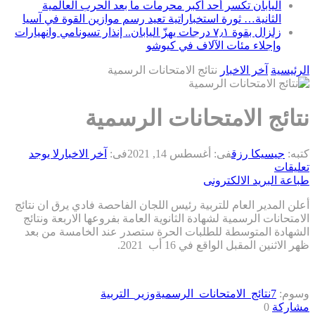
اليابان تكسر أحد أكبر محرمات ما بعد الحرب العالمية
الثانية… ثورة استخباراتية تعيد رسم موازين القوة في آسيا
زلزال بقوة ٧٫١ درجات يهزّ اليابان.. إنذار تسونامي وانهيارات
وإجلاء مئات الآلاف في كيوشو
الرئيسية
آخر الاخبار
نتائج الامتحانات الرسمية
نتائج الامتحانات الرسمية
كتبه:
جيسيكا رزق
فى:
أغسطس 14, 2021
فى:
آخر الاخبار
لا يوجد
تعليقات
طباعة
البريد الالكترونى
أعلن المدير العام للتربية رئيس اللجان الفاحصة فادي يرق ان نتائج
الامتحانات الرسمية لشهادة الثانوية العامة بفروعها الاربعة ونتائج
الشهادة المتوسطة للطلبات الحرة ستصدر عند الخامسة من بعد
ظهر الاثنين المقبل الواقع في 16 أب 2021.
وسوم:
7
نتائج_الامتحانات_الرسمية
وزير_التربية
مشاركة
0