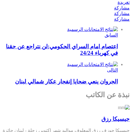
تغريدة
مشاركة
مشاركة
مشاركة
السابق
اعتصام امام السراي الحكومي:لن نتراجع عن حقنا
في كهرباء 24/24
التالى
الجروان ينعي ضحايا إنفجار عكار شمالي لبنان
نبذة عن الكاتب
جيسيكا رزق
جيسيكا جوزف رزق المعلوف مواليد شهر اكتوبر، زحلة - لبنان حائزة