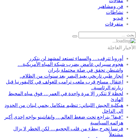
مقالات
فن ومشاهير
نشاطات
فيديو
متفرقات
الأخبار العاجلة
أوروبا تترقب… والسماء تستعد لمشهد لن يتكرر
هجوم سيبراني غامض يضرب شبكة المياه الأمريكية…
واشنطن تحقق في صلة محتملة بإيران
إنجاز طبي تاريخي يعيد البصر بعد سنوات من الظلام..
اعتقال مسلح قرب ملعب ترامب للغولف في كاليفورنيا قبل
زيارته الرئاسية..
لحظة لا تتكرر إلا مرة واحدة في العمر… فوق مياه المحيط
الهادئ
هيكلية الجيش اللبناني: تنظيم متكامل يحمي لبنان من الحدود
إلى الداخل
“فيفا” يتراجع تحت ضغط العالم… وإنفانتينو يواجه إحدى أكبر
هزائمه السياسية
فرنسا تخرج ببطء من قلب الجحيم… لكن الخطر لا يزال
مشتعلاً