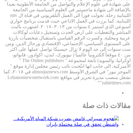
على شهادة في علوم الإعلام والتواصل من الجامعة الأنطونية بعبدا
بالإضافة الى شهادة ماجستير في العلوم السياسية من الجامعة
اللبنانية زحلة. تحولت فوراً الى العمل التلفزيوني في قناة ال mtv
اللبنانية. كما برزت في العمل الاذاعي حيث قدمت برنامج حواري
أسبوعي الذي استمر ٤ سنوات من ٣٠١٣ -٢٠١٧. اشتهرت بالبث
المباشر والتغطيات على ارض الحدث وتسجيل دعايات لوكالات
عربية ومحلية. وكسرت الرقم القياسي باستقبال شخصيات بارزة
على المستوى السياسي، الإجتماعي، الإقتصادي ورجال الدين. ومن
ست سنوات الى حد اليوم لا تزال جيسيكا تواصل عملها على اكثر
من ٤٠ موقعاً الكترونياً عالمياً ( نيويورك، لندن، اكوادور، فانواتو،
اوكرانيا، والسويد) تابعة لمجموعة " The Online publishers "
الأميركية، الى جانب انها انتُخبت نائب رئيس مجلس إدارة موقع "
الموجز نيوز" في الشرق الأوسط almoujaznews.com في ٢٠١٨، كما
تشغل منصب مديرة تحرير في مواقع: Lebanonnewsnetwork.com
"zahletimes.com"
مقالات ذات صلة