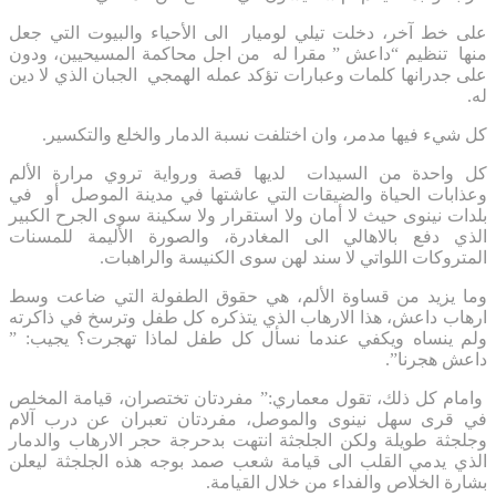
على خط آخر، دخلت تيلي لوميار الى الأحياء والبيوت التي جعل
منها تنظيم “داعش ” مقرا له من اجل محاكمة المسيحيين، ودون
على جدرانها كلمات وعبارات تؤكد عمله الهمجي الجبان الذي لا دين
له.
كل شيء فيها مدمر، وان اختلفت نسبة الدمار والخلع والتكسير.
كل واحدة من السيدات لديها قصة ورواية تروي مرارة الألم
وعذابات الحياة والضيقات التي عاشتها في مدينة الموصل أو في
بلدات نينوى حيث لا أمان ولا استقرار ولا سكينة سوى الجرح الكبير
الذي دفع بالاهالي الى المغادرة، والصورة الأليمة للمسنات
المتروكات اللواتي لا سند لهن سوى الكنيسة والراهبات.
وما يزيد من قساوة الألم، هي حقوق الطفولة التي ضاعت وسط
ارهاب داعش، هذا الارهاب الذي يتذكره كل طفل وترسخ في ذاكرته
ولم ينساه ويكفي عندما نسأل كل طفل لماذا تهجرت؟ يجيب: ”
داعش هجرنا”.
وامام كل ذلك، تقول معماري:” مفردتان تختصران، قيامة المخلص
في قرى سهل نينوى والموصل، مفردتان تعبران عن درب آلام
وجلجثة طويلة ولكن الجلجثة انتهت بدحرجة حجر الارهاب والدمار
الذي يدمي القلب الى قيامة شعب صمد بوجه هذه الجلجثة ليعلن
بشارة الخلاص والفداء من خلال القيامة.