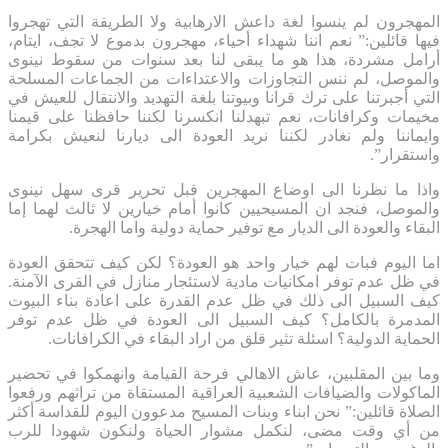
المهجرون لم ينسوا لغة داعش الارهابية ولا الطريقة التي تهجروا
فيها قائلين:” نعم اننا شهداء أحياء، مهجرون بدموع لا تجف، ايتام،
أرامل مشردة، هذا هو ما يبقى لنا بعد سنوات من سقوط نينوى
والموصل، لم ننس التجاوزات والاعتداءات من الجماعات المسلحة
التي أجبرتنا على ترك قرانا وبيوتنا بلغة التهديد والانتقال للعيش في
مخيمات وكرافانات، نعم تبهدلنا انكسرنا لكننا حافظنا على قيمنا
وايماننا ولم نغادر لكننا نريد العودة الى ديارنا لنعيش بكرامة
واستقرار”.
واذا ما نظرنا الى اوضاع المهجرين قبل تحرير قرى سهل نينوى
والموصل، فنجد ان المسيحيين كانوا أمام خيارين لا ثالث لهما إما
البقاء والعودة الى الديار مع توفير حماية دولية واما الهجرة.
اما اليوم فبات لهم خيار واحد هو العودة؟ لكن كيف تتحقق العودة
في ظل عدم توفر امكانيات مادية لاستئجار منازل في القرى الآمنة.
كيف السبيل الى ذلك في ظل عدم القدرة على اعادة بناء البيوت
المدمرة بالكامل؟ كيف السبيل الى العودة في ظل عدم توفر
الحماية الدولية؟ اسئلة تثير قلق من اراد البقاء في الكرافانات.
وما بين المقلبين، عاش الاهالي فرحة القيامة وانهمكوا في تحضير
الماكولات والضيافات الشعبية العراقية المستقاة من تراثهم ورفعوا
الصلاة قائلين:” نحن ابناء وبنات المسيح مدعوون اليوم للقداسة أكثر
من أي وقت مضى، لنكمل مشوار الحياة ولنكون شهودا للرب