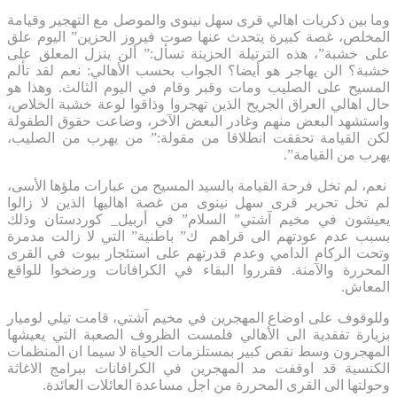
وما بين ذكريات اهالي قرى سهل نينوى والموصل مع التهجير وقيامة
المخلص، غصة كبيرة يتحدث عنها صوت فيروز الحزين” اليوم علق
على خشبة”، هذه الترتيلة الحزينة تسأل:” ألن ينزل المعلق على
خشبة؟ الن يهاجر هو أيضا؟ الجواب بحسب الأهالي: نعم لقد تألم
المسيح على الصليب ومات وقبر وقام في اليوم الثالث. وهذا هو
حال اهالي العراق الجريح الذين تهجروا وذاقوا لوعة خشبة الخلاص،
واستشهد البعض منهم وغادر البعض الآخر، وضاعت حقوق الطفولة
لكن القيامة تحققت انطلاقا من مقولة:” من يهرب من الصليب،
يهرب من القيامة”.
نعم، لم تخل فرحة القيامة بالسيد المسيح من عبارات ملؤها الأسى،
لم تخل تحرير قرى سهل نينوى من غصة اهاليها الذين لا زالوا
يعيشون في مخيم آشتي” السلام” في أربيل_ كوردستان وذلك
بسبب عدم عودتهم الى قراهم ك” باطنية” التي لا زالت مدمرة
وتحت الركام الدامي وعدم قدرتهم على استئجار بيوت في القرى
المحررة والآمنة. فقرروا البقاء في الكرافانات ورضخوا للواقع
المعاش.
وللوقوف على اوضاع المهجرين في مخيم آشتي، قامت تيلي لوميار
بزيارة تفقدية الى الأهالي فلمست الظروف الصعبة التي يعيشها
المهجرون وسط نقص كبير بمستلزمات الحياة لا سيما ان المنظمات
الكنسية قد اوقفت مد المهجرين في الكرافانات ببرامج الاغاثة
وحولتها الى القرى المحررة من اجل مساعدة العائلات العائدة.