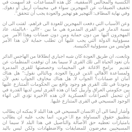
الكنسية والمجالس الأسقفية، كل هذه المساعدات قد أسهمت في
تخفيف الضيقات عن المهجرين سواء في مخيمات أربيل أو دهوك.
وفي نهاية المطاف: التهجير هو تهجير والعودة يجب أن تتحقق”.
وعن الأسباب التي دفعت المهجرين للعودة الى قراهم، لفتت الى ان
نسبة الدمار في القرى المدمرة هي ما بين ٢٠الى ٨٠بالمئة، عاد
المهجرون اليها من دون حماية ومن دون ضمانات وهذا الأمر من
مسؤولية الدولة التي يجب عليها أن تطلب حماية لأن هذا الأمر
هوليس من مسؤولية الكنيسة.
وتابعت، ان طريق العودة كان شبه اجباري انطلاقا من الهاجس الدائر
بأن تعود الحياة الى تلك القرى لا سيما بعد أن توقفت المنظمات عن
تقديم برامج الاغاثة في المخيمات وخصصتها للقرى المدمرة
ولمساعدة الأهالي الذين قرروا العودة. وبالتالي نقول:” هل هناك
أمان او ضمانات؟ الجواب لا. هل هناك مخاوف الجواب نعم. لأن
وجودنا في تلك القرى هو وجود واقع بين الحكومات المتنازع عليها
بين حكومتي العراق وأربيل كما ان هذه القرى ليس لديها القدرة في
أن تتحمل الصراعات العسكرية لان هذه الأخيرة تؤدي الى انهاء
الوجود المسيحي في القرى المتنازع عليها.
وأشار أيضا الى أن الانسان المسيحي في هذا البلد لا يمكنه ان يطالب
بتطبيق حقوق المساواة مع الٱخرين، انما يجب عليه ان يطالب
بامتيازات تعطيه حق الأصالة والتأصيل في هذا البلد لا سيما ان
المسيحيين معرضون للمضايقات والاضطهادات ولكن ليس باليد