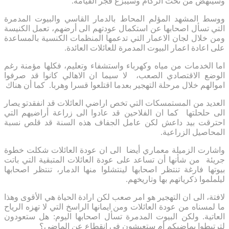
وسينهض من تحت الركام وسيبزغ فجر القيامة.
ووسط المشهد المؤلم المحاط بالدمار القاسي والبيوت المدمرة
التي تسأل اصحابها عن استكمال عودتهم الى أرضهم، تعمل الكنيسة
ومن خلال لجان الاعمار التي تدعمها المنظمات الكنسية بالمساعدة
على اعادة اعمار البيوت المدمرة للعائلات العائدة.
اما الخدمات من مياه وكهرباء واستشفاء وتعليم، فكلها مؤمنة رغم
الوضع الاقتصادي الصعب، لا سيما ان الاهالي كانوا قد صرفوا
اموالهم خلال مرحلة التهجير بعدما اقتلعوا قسرا وهربا. كما أن هناك
العديد من المستمسكات التي تخص اراضي العائلات قد انفقدتو يصار
الى حلحلتها كما ان الفلاحين قد عادوا الى زراعة أراضيهم التي
احترقت بيد داعش لكن عامل الجفاف هذه السنة قد قلص نسبة
المحاصيل الزراعية.
واشارت الزميلة معماري أيضا الى ان عودة العائلات شكلت خطوة
جريئة من شأنها أن تساعد على عودة العائلات المتبقية التي باتت
بيوتها فارغة تنتظر اصحابها لينتشلوا منها الدمار، تنتظر اصحابها
ليلملموا ذكرياتهم بها وتاريخهم.
لافتة، الى ان التهجير هو امر صعب لكن ارادة الحياة هي الأقوى وهذا
ما لمسناه من عودة العائلات ومن ايمانها الراسخ التي لا تهزه الرياح
العاتية. ولكن البيوت المدمرة تسأل اصحابها اليوم: هل ستعودون
لترتبطوا بماضيكم أم ستعيشون في انقطاع عن الماضي؟