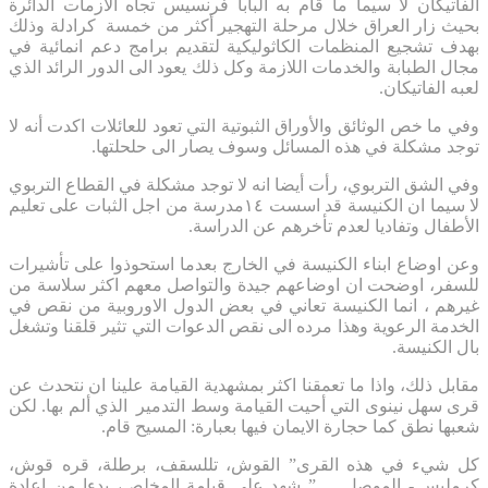
الفاتيكان لا سيما ما قام به البابا فرنسيس تجاه الأزمات الدائرة
بحيث زار العراق خلال مرحلة التهجير أكثر من خمسة كرادلة وذلك
بهدف تشجيع المنظمات الكاثوليكية لتقديم برامج دعم انمائية في
مجال الطبابة والخدمات اللازمة وكل ذلك يعود الى الدور الرائد الذي
لعبه الفاتيكان.
وفي ما خص الوثائق والأوراق الثبوتية التي تعود للعائلات اكدت أنه لا
توجد مشكلة في هذه المسائل وسوف يصار الى حلحلتها.
وفي الشق التربوي، رأت أيضا انه لا توجد مشكلة في القطاع التربوي
لا سيما ان الكنيسة قد اسست ١٤مدرسة من اجل الثبات على تعليم
الأطفال وتفاديا لعدم تأخرهم عن الدراسة.
وعن اوضاع ابناء الكنيسة في الخارج بعدما استحوذوا على تأشيرات
للسفر، اوضحت ان اوضاعهم جيدة والتواصل معهم اكثر سلاسة من
غيرهم ، انما الكنيسة تعاني في بعض الدول الاوروبية من نقص في
الخدمة الرعوية وهذا مرده الى نقص الدعوات التي تثير قلقنا وتشغل
بال الكنيسة.
مقابل ذلك، واذا ما تعمقنا اكثر بمشهدية القيامة علينا ان نتحدث عن
قرى سهل نينوى التي أحيت القيامة وسط التدمير الذي ألم بها. لكن
شعبها نطق كما حجارة الايمان فيها بعبارة: المسيح قام.
كل شيء في هذه القرى” القوش، تللسقف، برطلة، قره قوش،
كرمليس.- الموصل ….” شهد على قيامة المخلص، بدءا من اعادة