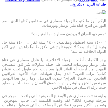
طباعة
البريد الالكترونى
اليكم أبرز ما كتبت الزميلة معماري في مضامين كتابها الذي ابصر
النور من انتاج قناة تيلي لوميار ونورسات.
“مسيحيو العراق لا يريدون مساواة انما امتيازات”.
” ١٤٠٠ سنة اضطهاد ومقايضة، ١٤٠٠ سنة غفران، ١٤٠٠ سنة حل
وترحال” ماذا بعد؟ لا اجوبة تلوح في الأفق طالما داعش انتهى لكن
الدولة الخلافية لم تنته”.
بهذه الكلمات أطلت الزميلة الاعلامية ليا عادل معماري في قناة
تيلي لوميار ونورسات لتجيب على جملة تساؤلات تثير قلق المسيحي
المهجر من أرضه أو العائد اليها بعد درب آلام طويل تحت عنوان
كتاب” تراب الغربة” الذي ينقل شهادات حياة الأخوة العراقيين
العائدين الى شمال العراق” نينوى- الموصل” وما رافق هذا التهجير
من تدمير للحجر والبشر وانتهاك حقوق الانسان والمقدسات والمقابر
حيث يرقد الانسان في مثواه الأخير.
بداية، تحدثت معماري عن الأوضاع المعيشية التي رافقت المهجر في
مرحلة تهجيره قائلا:” لقد وقفت الكنيسة الى جانب المهجرين
وتضامن الكثير معهم، فضلا عن المساعدات التي قدمتها المنظمات