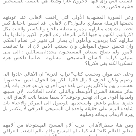
الصليب التي رأى فيها الآخرون عارا وشكا، هي بالنسبة للمسيحيين
خشبة خلاص وفداء.
وعن الصورة المشهدية الأولى التي رافقت الاهالي عند عودتهم
لخصتها الزميلة معماري بالقول:”ان الأهالي قد اصيبوا باحباط كبير
لحظة مشاهدة منازلهم مدمرة مصابة بالخلع والتكسير والعبث بكل
ذكرياتهم. لكنهم واجهوا الألم بالرجاء رغم الجرح الكبير واعادوا بناء
منازلهم كما يريدون. ويأملون أن يصار الى تغيير في نظام الحكم،
وان تتحقق حقوق المواطن وان يستتب الأمن لأن اذا ما تفاقمت
الأمور ولم تصلح سيغادر المسيحيون مجددا،متسائلين : الى متى
ستبقى كرامة الانسان المسيحي مسلوبة طالما داعش هزم
عسكريا لكنه بقي فكريا؟
وعلى خط مواز، وبحسب كتاب” تراب الغربة” ان الأهالي عادوا الى
ارضهم ولكن الخوف لا زال قائما، لكن هذا الخوف ليس محصورا
بحسب رأيهم والاكليروس في بلدة دون أخرى، بل هو خوف بات يلف
سائر منطقة الشرق الأوسط. وبالتالي عادت العائلات، لان صليبها
وايمانها أقوى من اي تهجير وخوف.”لا سيما بعدما باتت الأنفاق التي
حفرها تنظيم داعش واستخدمها للوصول الى المركز والاحياء بات
شاهدة اليوم على حقيقة واحدة ان المسيحي العراقي لا ينكسر بل
يهزم الارهاب بايمانه وصليبه
ومن هنا، سطرالأهالي درب آلام المسيح المستوحاة من آلامهم
ليعلنوا للعالم كله:” انه كما تألم المسيح وقام. تألم الشعب العراقي