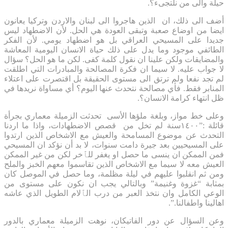
حيلة والى من نلتجىء؟.
أضف الى ذلك، ان الذين هاجروا الى لبنان والاردن وتركيا يعانون
ايضا من اوضاع صعبة وتبقى العودة هي الحل. لأن الاضطهاد ليس
جديدا على المسيحي العراقي بل هو اضطهاد يومي. لأن الفكر
الطائفي موجود وما يدل على ذلك حياة الانسان اليومية المعاشة
والمضايقات ولكن علينا ان نقول كلمة كفى. لكن ما هو الحل؟ سؤال
لا جواب عليه. لا سيما ان فكرة المصالحة والمبادرات التي اطلقت
لم تجد نفعا ولم ترتق الى مستوى الحقيقة بل اقتصرت على اعتلاء
المنابر فقط. فأي مصالحة نتحدث عنها اليوم؟ أي مساواة نريدها في
ظل انتهاء كرامة الانسان؟.
وعلى خط مواز، وبلغة ملؤها الأسى تحدثت الزميلة معماري بجرأة
قائلة :”١٤٠٠سنة لم تخل من قصص الاضطهادات، واذا ما اردنا
التحدث عن موضوع المسامحة والعيش مع الاشخاص الذين ارتدوا
على المسيحيين بعد جيرة دامت سنوات، لا بد أن نؤكد ان المسيحي
فمن الممكن ان ينسى ما حصل او يغفر للٱخر لكن من غير الممكن
العيش معه لا سيما مع الاشخاص الذين تقاسموا معهم الخبز والملح
ومن ثم انقلبوا عليهم في ليلة مظلمة، وما حصل في الموصل كان
بمثابة “غزوة وغنيمة” وبالتالي يجب ان نكون على مستوى من
الوعي الكامل وان نتخذ العبر من درب الٱلام الطويل الذي عاشه
اهالينا واطفالنا.”.
وعن السؤال عن دور الفاتيكان، نوهت الزميلة معماري بالدور