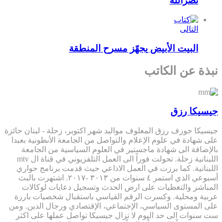
نصرالله
التالى
البيت الأبيض يجهّز مسرح المنطقة
نبذة عن الكاتب
جيسيكا رزق
جيسيكا جوزف رزق المعلوف مواليد شهر اكتوبر، زحلة - لبنان حائزة
على شهادة في علوم الإعلام والتواصل من الجامعة الأنطونية بعبدا
بالإضافة الى شهادة ماجستير في العلوم السياسية من الجامعة
اللبنانية زحلة. تحولت فوراً الى العمل التلفزيوني في قناة ال mtv
اللبنانية. كما برزت في العمل الاذاعي حيث قدمت برنامج حواري
أسبوعي الذي استمر ٤ سنوات من ٣٠١٣ -٢٠١٧. اشتهرت بالبث
المباشر والتغطيات على ارض الحدث وتسجيل دعايات لوكالات
عربية ومحلية. وكسرت الرقم القياسي باستقبال شخصيات بارزة
على المستوى السياسي، الإجتماعي، الإقتصادي ورجال الدين. ومن
ست سنوات الى حد اليوم لا تزال جيسيكا تواصل عملها على اكثر