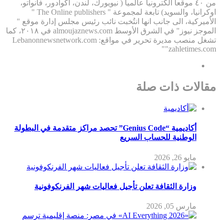
من ٤٠ موقعاً الكترونياً عالمياً ( نيويورك، لندن، اكوادور، فانواتو،
اوكرانيا، والسويد) تابعة لمجموعة " The Online publishers "
الأميركية، الى جانب انها انتُخبت نائب رئيس مجلس إدارة موقع "
الموجز نيوز" في الشرق الأوسط almoujaznews.com في ٢٠١٨، كما
تشغل منصب مديرة تحرير في مواقع: Lebanonnewsnetwork.com
"zahletimes.com"
مقالات ذات صلة
أكاديمية “Genius Code” تحصد مراكز متقدمة في البطولة
الوطنية للحساب السريع
مايو 26, 2026
وزارة الثقافة تعلن تأجيل فعاليات شهر الفرنكوفونية
مارس 05, 2026