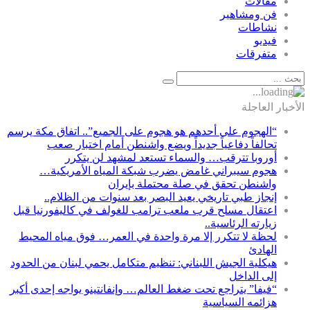
مقالات
فن ومشاهير
نشاطات
فيديو
متفرقات
الأخبار العاجلة
“الهجوم على أحدهم هو هجوم على الجميع”.. اتفاق مكة يرسم
تحالفاً دفاعياً جديداً ويضع واشنطن أمام اختبار صعب
أوروبا تترقب… والسماء تستعد لمشهد لن يتكرر
هجوم سيبراني غامض يضرب شبكة المياه الأمريكية…
واشنطن تحقق في صلة محتملة بإيران
إنجاز طبي تاريخي يعيد البصر بعد سنوات من الظلام..
اعتقال مسلح قرب ملعب ترامب للغولف في كاليفورنيا قبل
زيارته الرئاسية..
لحظة لا تتكرر إلا مرة واحدة في العمر… فوق مياه المحيط
الهادئ
هيكلية الجيش اللبناني: تنظيم متكامل يحمي لبنان من الحدود
إلى الداخل
“فيفا” يتراجع تحت ضغط العالم… وإنفانتينو يواجه إحدى أكبر
هزائمه السياسية