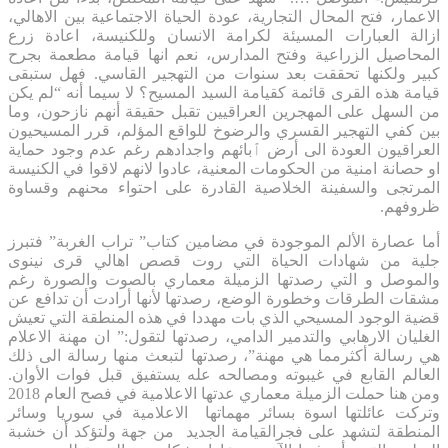
الاعمار، فتح المحال التجارية، عودة الحياة الاجتماعية بين الاهالي،
ازالة العبارات المسيئة لكرامة الانسان وللكنيسة، اعادة زرع
المحاصيل الزراعية وفتح المدارس، نعم انها قيامة مطعمة بجرح
كبير ولكنها تحققت بعد سنوات من التهجير القاسي. فهل ستبقى
قيامة هذه القرى قائمة كقيامة السيد المسيح؟ لا سيما أنه “لم يكن
من السهل على المهجرين العراقيين تقبل حقيقة أنهم نازحون، وما
بين كفي التهجير القسري والرضوخ للواقع المؤلم، قرر المسيحيون
العراقيون العودة الى أرض ٱبائهم واجدادهم رغم عدم وجود حماية
او حصانة امنية من الحكومات المعنية، عادوا لانهم لاقوا في الكنيسة
المرتجى والسفينة الخلاصية القادرة على احتواء محنهم وقساوة
ظروفهم.
أما عصارة الألم الموجودة في مضامين كتاب” تراب الغربة” فتبرز
جلية من شهادات الحياة التي روت قصص اهالي قرى نينوى
والموصل و التي رصدتها الزميلة معماري بالصوت والصورة رغم
مشقات الطرقات وخطورة الوضع، رصدتها لأنها أرادت أن تدافع عن
قضية الوجود المسيحي الذي بات مهددا في هذه المنطقة التي تعيش
الغليان الارهابي والتدمير الدامي، رصدتها لتقول:” ان مهنة الاعلام
هي رسالة أكثرمما هي مهنة”، رصدتها لتبعث منها رسالة الى ذلك
العالم القابع في غيبوته ومصالحه عله يستفيق قبل فوات الأوان.
ومن هنا حملت الزميلة معماري عدتها الاعلامية في فصح العام 2018
وتركت عائلتها اسوة بسائر مهماتها الاعلامية في سوريا وسائر
المنطقة لتشهد على فجرالقيامة الجديد من جهة ولتؤكد أن خشبة