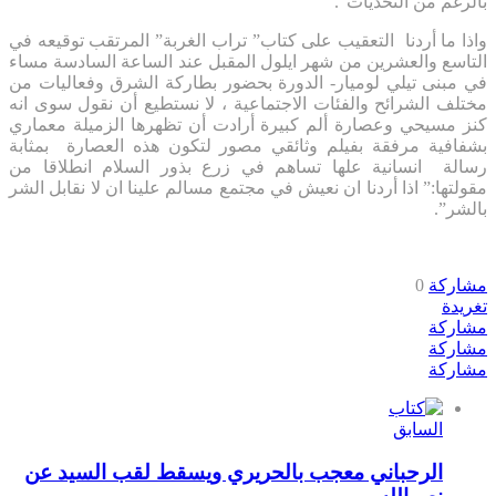
بالرغم من التحديات”.
واذا ما أردنا التعقيب على كتاب” تراب الغربة” المرتقب توقيعه في
التاسع والعشرين من شهر ايلول المقبل عند الساعة السادسة مساء
في مبنى تيلي لوميار- الدورة بحضور بطاركة الشرق وفعاليات من
مختلف الشرائح والفئات الاجتماعية ، لا نستطيع أن نقول سوى انه
كنز مسيحي وعصارة ألم كبيرة أرادت أن تظهرها الزميلة معماري
بشفافية مرفقة بفيلم وثائقي مصور لتكون هذه العصارة بمثابة
رسالة انسانية علها تساهم في زرع بذور السلام انطلاقا من
مقولتها:” اذا أردنا ان نعيش في مجتمع مسالم علينا ان لا نقابل الشر
بالشر”.
مشاركة
0
تغريدة
مشاركة
مشاركة
مشاركة
السابق
الرحباني معجب بالحريري ويسقط لقب السيد عن