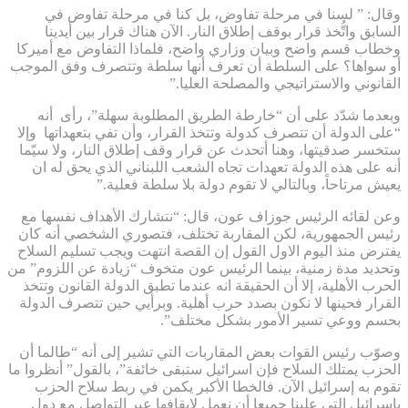
وقال: ” لسنا في مرحلة تفاوض، بل كنا في مرحلة تفاوض في
السابق واتُّخذ قرار بوقف إطلاق النار. الآن هناك قرار بين أيدينا
وخطاب قسم واضح وبيان وزاري واضح، فلماذا التفاوض مع أميركا
أو سواها؟ على السلطة أن تعرف أنها سلطة وتتصرف وفق الموجب
القانوني والاستراتيجي والمصلحة العليا.”
وبعدما شدّد على أن “خارطة الطريق المطلوبة سهلة”، رأى أنه
“على الدولة أن تتصرف كدولة وتتخذ القرار، وأن تفي بتعهداتها وإلا
ستخسر صدقيتها، وهنا أتحدث عن قرار وقف إطلاق النار، ولا سيّما
أنه على هذه الدولة تعهدات تجاه الشعب اللبناني الذي يحق له ان
يعيش مرتاحاً، وبالتالي لا تقوم دولة بلا سلطة فعلية.”
وعن لقائه الرئيس جوزاف عون، قال: “نتشارك الأهداف نفسها مع
رئيس الجمهورية، لكن المقاربة تختلف، فتصوري الشخصي أنه كان
يفترض منذ اليوم الاول القول إن القصة انتهت ويجب تسليم السلاح
وتحديد مدة زمنية، بينما الرئيس عون متخوف “زيادة عن اللزوم” من
الحرب الأهلية، إلا أن الحقيقة انه عندما تطبق الدولة القانون وتتخذ
القرار فحينها لا نكون بصدد حرب أهلية. وبرأيي حين تتصرف الدولة
بحسم ووعي تسير الأمور بشكل مختلف”.
وصوّب رئيس القوات بعض المقاربات التي تشير إلى أنه “طالما أن
الحزب يمتلك السلاح فإن اسرائيل ستبقى خائفة”، بالقول” أنظروا ما
تقوم به إسرائيل الآن. فالخطا الأكبر يكمن في ربط سلاح الحزب
بإسرائيل التي علينا جميعا أن نعمل لإيقافها عبر التواصل مع دول