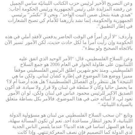
وعن التصريح الأخير لرئيس حزب الكتائب اللبنانيّة سامي الجميل
عن رفضه المزايدة على رئيس الجمهورية ورئيس الحكومة أجاب:
“هيدي هينة بتنحل ضمن البيت الواحد”. ونحن لا “نكسّر” برئيسي
الجمهورية والحكومة، إنما نشد بأزرهما للأمام كي تصبح الشعارات
في إطار التطبيق”.
وأردف: “لا أرى أمراً في الوقت الحاضر يدفعني لأفقد أملي في هذه
الحكومة وإن رأيت أمرا ما لكل حادث حديث، لكن الأمور تسير الآن
بالاتجاه الصحيح ولو ببطء”.
وعن السلاح الفلسطيني، قال: “الأمر الوحيد الذي اتفق عليه
اللبنانيون على طاولة الحوار في العام 2006 هو جمع السلاح
الفلسطيني. ومنذ نحو شهرين اطلق الرئيس الفلسطيني موقفاً
مميزاً ووضع هذا الموضوع في إطاره كشأن لبناني. ولكن ما هي
النتيجة؟ هل ننتظر رأي الفصائل الفلسطينية؟ هل هذه أرضنا أم لا؟
ما يحصل حاليا وكأن لا سلطة في لبنان ولا قرار ولا سيادة. قد أكون
الصديق الاكبر للرئيس محمود عباس في لبنان ولكن، لو ان الأمور
تعود لي، لا أسأله حتى في هذا الموضوع، فالأمر بكل بساطة متعلق
بالسيادة اللبنانيّة.”
وتابع “ان سحب السلاح الفلسطيني من لبنان هو مسؤولية الدولة
اللبنانية، لا يجوز انتظار مساعدة أحد. نعم لن تكون المسألة سهلة،
وما هو السهل اساسا في هذه الدنيا؟ عندما يلمس الناس الجدية
لدى الدولة كما التصميم فإن نصف المعركة تنتهي. وإذا كانت