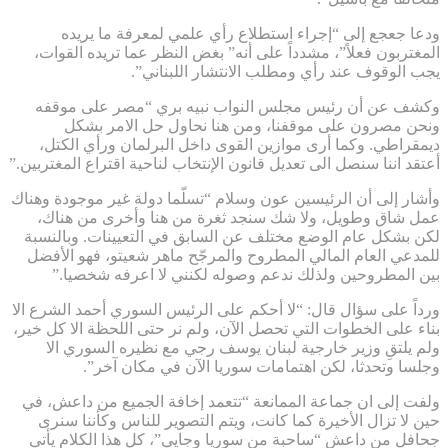
ودعا جعجع إلى “إجراء استطلاع رأي علمي لمعرفة ما يريده
المغتربون فعلاً”، مشدداً على أنه” بغض النظر عما تريده القوات،
يجب الوقوف عند رأي ومطلب الانتشار اللبناني”.
وكشف عن أن رئيس مجلس النواب نبيه بري “مصر على موقفه
ونحن مصرون على موقفنا، ومن هنا نحاول حل الامر بشكل
ديمقراطي. وكما أرى موازين القوى داخل البرلمان ورأي الكتل،
أعتقد اننا سنصل الى تعديل قانون الإنتخاب لناحية اقتراع المغتربين.”
وأشار إلى أن الرئيسين عون وسلام “تسلّما دولة غير موجودة وهناك
عمل شاق وطويل، ولا شك سنجد ثغرة من هنا وأخرى من هناك،
لكن بشكل عام الوضع مختلف عن السابق في التعيينات. وبالنسبة
للمدعي العام المالي المطروح والمرجّح ماهر شعيتو، فهو الأفضل
بين المطروحين ولذلك ندعم وصوله لكنني لا اعرفه شخصيا.”
ورداً على سؤال قال: “لا أحكم على الرئيس السوري أحمد الشرع الا
بناء على الخطوات التي تحصل الآن، ولم نر حتى اللحظة الا كل خير،
ولم يلتقِ وزير خارجية لبنان يوسف رجي مع نظيره السوري الا
وجلسا وتحدثا، لكن اهتمامات سوريا الآن في مكان آخر”.
ولفت إلى ان جماعة الممانعة “تتعمد إخافة الجميع من داعش، في
حين لا تزال الأخيرة كما كانت، ويتم التصوير للناس وكأننا سنرى
جحافل من داعش “ساحبة من سوريا وجايي”، كل هذا الكلام يأتي