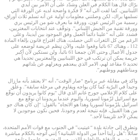
برّاك قال هذا الكلام في العلن وشدّد على أن الأمر بين أيدي
اللبنانيين. كما لفت الى أنه” لا فكرة واضحة لديه عن الورقة التي
تسلمها براك، لكن وصلتني معلومات أولية عن أنه تسلم ثلاث أوراق،
رسمية من الرئيس عون، وورقة ما بعرف شو من الرئيس بري
وورقة تقنية من الجيش اللبناني”. وتوقّف عند انتخابات المغتربين،
فشدد على أنه “علينا دائماً العمل وفق الموجود بين أيدينا، وعلى
الرغم من كل الثغرات التي حصلت، هناك اقتراح قانون بإلغاء المادة
112 ، وهناك 67 نائبا وقعوا عليه، والآن ننظم عريضة لوضعه على
جدول الأعمال وحتى الآن جمعنا 61 نائباً، ولن نستكين لأن أكبر
جريمة يمكن ان ترتكب في حق اللبنانيين والمغتربين تحديداً هي
تحديد 6 مقاعد لهم، الامر الذي يبعدهم ويعزلهم عن بلداتهم
ومناطقهم ووطنهم”.
واكد في مقابلة عبر برنامج “صار الوقت”، أنه “لا يعتقد بأنه ما زال
وحيداً في البرّية كما كان يواجه ويقاوم في مرحلة سابقة”. وعلّق
على كلام الإعلامي جورج غانم الذي قال “يوم كانوا يريدون أن نوقّع
مع اسرائيل لزّمونا لسوريا، واليوم عندما يريدوننا ان نوقّع مع
اسرائيل يلزّموننا لسوريا وهذا هو الاتجاه” بالقول: “إن كان هناك جو
من هذا القبيل، فإنه نتيجة لعدم وجودنا، فحين نكون موجودين لا
يمكن لأحد تلزيمنا لأحد.”
وتطرق إلى حادثة بلدة “عيتيت” في الجنوب مع قوات الأمم المتحدة،
سائلاً :”هل رأينا أحداً من الدولة اللبنانية؟ إنني أتوجه بالكلام مباشرة
الى وزيري الدفاع والداخلية اللذين من المفترض عليهما متابعة