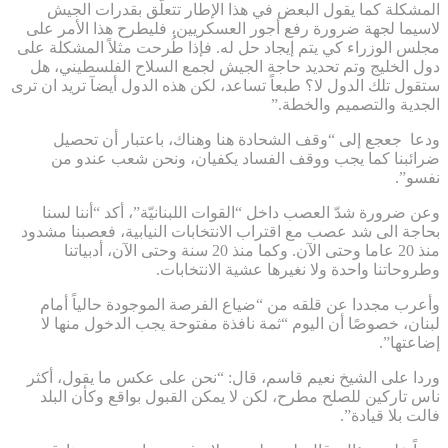
المشكلة كما يقول البعض في هذا الإطار تتعلّق بقدرات الجيش
لاسيما لجهة ضرورة رفع أجور العسكريين، فليطرح هذا الأمر على
مجلس الوزراء كي يتم إيجاد حل له. فإذا طُرحت مثلاً المشكلة على
دول الخليج وتم تحديد حاجة الجيش لجمع السلاح الفلسطيني، هل
ستقول تلك الدول لا؟ طبعاً تساعد، لكن هذه الدول أيضآ تريد ان ترى
الجدية والتصميم والخطة.”
ودعا جعجع إلى “وقف الشحادة هنا وهناك، باعتبار أن تحصيل
ضرائبنا كما يجب ووقف الفساد يكفيان، ونحن شعب عندو من
نفسو”.
وعن ضرورة شدّ العصب داخل “القوات اللبنانيّة”، أكد “أننا لسنا
بحاجة الى شد عصب مع اقتراب الانتخابات النيابية، فعصبنا مشدود
منذ 20 عاما وحتى الآن. وكما منذ 20 سنة وحتى الآن، أدبياتنا
وطروحاتنا واحدة ولا نغيرها عشية الانتخابات.
وأعرب مجددا عن قلقه من “ضياع الفرصة الموجودة حالياً أمام
لبنان، خصوصًا أن اليوم “ثمة نافذة مفتوحة يجب الدخول منها لا
إضاعتها”.
وردا على الشيخ نعيم قاسم، قال: “نحن على عكس ما يقول، أكثر
ناس تاركين للصلح مطرح، لكن لا يمكن القبول بواقع وكأن البلد
فالت بلا قيادة”.