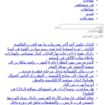
مقالات
فن ومشاهير
نشاطات
فيديو
متفرقات
الأخبار العاجلة
اليابان تكسر أحد أكبر محرمات ما بعد الحرب العالمية
الثانية… ثورة استخباراتية تعيد رسم موازين القوة في آسيا
زلزال بقوة ٧٫١ درجات يهزّ اليابان.. إنذار تسونامي وانهيارات
وإجلاء مئات الآلاف في كيوشو
لاندو نوريس ينهي انتظاراً دام ٨ أشهر… ويُعيد مكلارين إلى
منصة الانتصار في سباق المجر
حرب مالي الشمالية تدخل مرحلة خطيرة جديدة…
من الديمان إلى مذابح الكنيسة… البطريرك الياس الحويّك
طوباويًا: لبنان يستعيد أبًا للكنيسة والوطن
أوروبا تهرب من النار
هل ساعدت روسيا إيران في استهداف مواقع الـCIA في
الخليج؟
وفاة كشاف عارضات الأزياء الفرنسي دانيال سياد المرتبط
بإبستين قرب باريس… والتحقيقات تدقق في دوره داخل