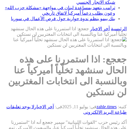
شبكة الاتجار الجنسي
ترامب يتعهد بمساعدة لبنان في مواجهة «مشكلة حزب الله»
وعون يطلب دعماً أميركياً لاتفاق تاريخي
بنك بيمو ينظم ندوة حوارية حول فرص الأعمال في سوريا
الرئيسية
آخر الاخبار
جعجع: اذا استمررنا على هذه الحال سنشهد
تخلّياً أميركياً عنا وبالنسبة الى انتخابات المغتربين لن نستكين
جعجع: اذا استمررنا على هذه
الحال سنشهد تخلّياً أميركياً عنا
وبالنسبة الى انتخابات المغتربين
لن نستكين
كتبه:
zahle.times
فى:
يوليو 11, 2025
فى:
آخر الاخبار
لا يوجد تعليقات
طباعة
البريد الالكترونى
أكد رئيس حزب “القوات اللبنانية” سمير جعجع أنه اذا “استمررنا
على هذه الحال سنشهد تخلّياً أميركياً عنا، والمبعوث الأميركي توم