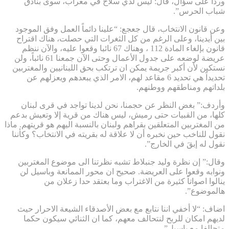
ورداً على سؤال، قال: ليس لدي سلاح في معراب، سوى بنادق
شباب الحرس”.
وعن قانون الانتخاب، قال جعجع: “علينا دائماً العمل وفق الموجود
بين أيدينا، وعلى الرغم من كل الثغرات التي حصلت، هناك اقتراح
قانون بإلغاء المادة 112 ، وهناك 67 نائبا وقعوا عليه، والآن ننظم
عريضة لوضعه على جدول الأعمال وحتى الآن جمعنا 61 نائباً، ولن
نستكين لأن أكبر جريمة يمكن ان ترتكب بحق اللبنانيين والمغتربين
تحديداً هي تحديد 6 مقاعد لهم، الامر الذي يبعدهم ويعزلهم عن
بلداتهم ومناطقهم ووطنهم.
وأردف:” بغض النظر عن حجمنا، نحن لدينا تواجد في قرى لبنان
كلها، من القبيات حتى رميش، ليس هناك من قرية إلا وتعيش بدعم
من المغتربين المتعلقين بقراهم ولبنان بالنسبة اليهم هو قريتهم. ماذا
نقول للناخب حين نخبره أن لا علاقة له بقريته في الانتخاب؟ وكأننا
نقول له إبقَ في الخارج”.
وقال:” إن نظرة وليد جنبلاط تشبه نظرتنا الى موضوع المغتربين
ونوابه وقعوا على العريضة. صحيح ان محور الممانعة وباسيل لن
ينالوا اصواتاً كثيرة من الاغتراب وما بعتقد حدا زعلان من
هالموضوع”.
اضاف: “لا أخفي اننا نتابع مع بعض الأصدقاء الشيعة الاحرار حيث
لديهم امكان للربح لنتحالف معهم، كما ان الثنائي سيكون حكما
متحالفا مع باسيل”.