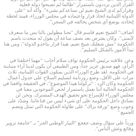
القرار الذين يرددون باستمرار “طالما لم تصبحوا دولة فعلية
وقراركم لدى الشيخ نعيم لن نساعدكم بشيء”. وأكد أنه “على
الدولة اللبنانية اتخاذ قرار واعتماده في مجلس الوزراء، فمنذ لحظة
إتخاذه، يوضع أي شخص يخالفه في السجن”.
أضاف:” الشيخ نعيم قاسم قال “نحنا مطولين بالنا بس ما منعرف
لأيمتى”، وكان يفترض بعد نصف ساعة أن يقول له متحدث باسم
الحكومة “مش شغلتك شيخ نعيم، هيدا قرار بتاخدو الدولة”، ومن هنا
تبدأ الأمور بالشكل السليم”.
وعن علاقته برئيس الحكومة نواف سلام أجاب: “مهما اختلفنا في
الرأي، فهو صديق عزيز جداً، ومن الطبيعي أن يكون لدينا آراء متباينة
في الحكومة. لقد طرح الوزراء الذين يمثلون القوات اللبنانية، ثلاث
مرات على الأقل، وضع روزنامة لتسليم السلاح على جدول أعمال
الحكومة وكان الرد : “تركولنا هيدا الموضوع”، في الحقيقة واقعنا في
الحكومة الحالية أننا نعمل باستمرار لحض الموجودين معنا في
مجلس الوزراء للإسراع نحو تحقيق الهدف المشترك. ونحن لن
نصادق داخل الحكومة على أي شيء ليس من قناعاتنا. وشدّد على
وجوب وضع “ورقة براك” على طاولة الحكومة التي تمثل وتضم
الجميع.”
ورداً على سؤال وصف جعجع “التيار الوطني الحر” بـ “جامعة تزوير
وقائع وغش الناس”.