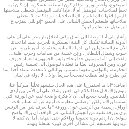
الموضوع، وأخص وزير الدفاع كون المنطقة عسكرية، إن كان ثمة
تخطٍ لصلاحيات اليونيفيل أم لا، فإذا كانت اليونيفيل تتخطى صلاحيتها
فليتم إبلاغها بذلك لتلتزم تلك الصلاحيات، وإذا كانت لا تتخطى
صلاحياتها فليعمّم الجيش اللبناني على الجميع “إنو يللي بيقرّب ع
اليونيفيل بدنا نفك رقبتو”.
وأشار إلى أننا “وصلنا الى اتفاق وقف اطلاق نار ينص على أن على
الدولة اللبنانية تفكيك كل البنية العسكرية للحزب، بينما اذا تحدثنا
الآن مع المسؤولين في الدولة اللبنانية يحدثونك بأمور غريبة، عن
جنوب وشمال الليطاني، وعن خشية من صدامات وحرب أهلية…
ولفت إلى “أننا مهتمون جداً بنجاح رئيس الجمهورية العماد جوزف
عون، ومن المعروف أيضًا ما فعلناه للوصول الى تسمية رئيس
الحكومة، والتواصل معهما مستمر، وبالتالي لا نتحدث لننتقد أحدا إنما
كي نطرح واقعاً يتطلب تصحيحاً سريعاً، وإلا… لا دولة في لبنان”.
أضاف: “اذا ما استمررنا على هذه الحال سنشهد تخلّياً أميركياً عنا،
وتوم برّاك قال هذا الكلام في العلن وشدّد على أن الأمر بين أيدي
اللبنانيين. ولفت جعجع الى أن لا فكرة واضحة لديه عن الورقة التي
تسلمها براك، ولكن “وصلتني معلومات أولية عن أنه تسلم ثلاث
أوراق، رسمية من الرئيس عون، وورقة “ما بعرف شو” من الرئيس
بري وورقة تقنية من الجيش اللبناني. في الواقع، ان براك واضح
بقوله: إن اردتم دولة تجدوننا وراءكم حتى النهاية، أما إن كنتم لا
تريدونها فسنتجه إلى مشاكل أخرى كبيرة تشغلنا وتهمنا.”