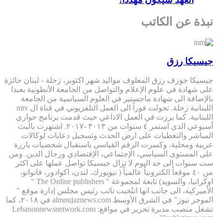
نبذة عن الكاتب
جيسيكا رزق
جيسيكا جوزف رزق المعلوف مواليد شهر اكتوبر، زحلة - لبنان حائزة
على شهادة في علوم الإعلام والتواصل من الجامعة الأنطونية بعبدا
بالإضافة الى شهادة ماجستير في العلوم السياسية من الجامعة
اللبنانية زحلة. تحولت فوراً الى العمل التلفزيوني في قناة ال mtv
اللبنانية. كما برزت في العمل الاذاعي حيث قدمت برنامج حواري
أسبوعي الذي استمر ٤ سنوات من ٣٠١٣ -٢٠١٧. اشتهرت بالبث
المباشر والتغطيات على ارض الحدث وتسجيل دعايات لوكالات
عربية ومحلية. وكسرت الرقم القياسي باستقبال شخصيات بارزة
على المستوى السياسي، الإجتماعي، الإقتصادي ورجال الدين. ومن
ست سنوات الى حد اليوم لا تزال جيسيكا تواصل عملها على اكثر
من ٤٠ موقعاً الكترونياً عالمياً ( نيويورك، لندن، اكوادور، فانواتو،
اوكرانيا، والسويد) تابعة لمجموعة " The Online publishers "
الأميركية، الى جانب انها انتُخبت نائب رئيس مجلس إدارة موقع "
الموجز نيوز" في الشرق الأوسط almoujaznews.com في ٢٠١٨، كما
تشغل منصب مديرة تحرير في مواقع: Lebanonnewsnetwork.com