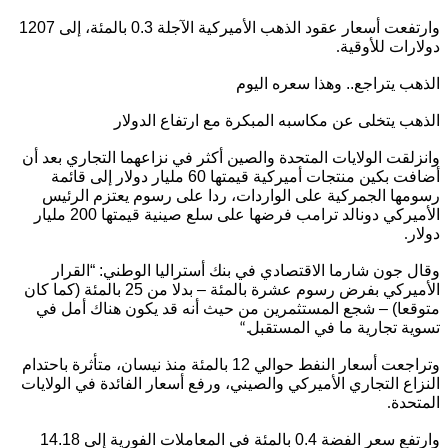
وارتفعت أسعار عقود الذهب الأميركية الآجلة 0.3 بالمئة، إلى 1207
دولارات للأوقية
.
الذهب يتراجع.. وهذا سعره اليوم
الذهب يتخلى عن مكاسبه المبكرة مع ارتفاع الدولار
وانزلقت الولايات المتحدة والصين أكثر في نزاعهما التجاري بعد أن
أضافت بكين منتجات أميركية قيمتها 60 مليار دولار إلى قائمة
رسومها الجمركية على الواردات، ردا على رسوم يعتزم الرئيس
الأميركي دونالد ترامب فرضها على سلع صينية قيمتها 200 مليار
دولار
.
وقال جون شارما الاقتصادي في بنك أستراليا الوطني: “القرار
الأميركي بفرض رسوم عشرة بالمئة – بدلا من 25 بالمئة (كما كان
متوقعا) – شجع المستثمرين من حيث أنه قد يكون هناك أمل في
تسوية تجارية ما في المستقبل
“.
وتراجعت أسعار النفط حوالي 12 بالمئة منذ نيسان، متأثرة باحتدام
النزاع التجاري الأميركي والصيني، ورفع أسعار الفائدة في الولايات
المتحدة
.
وارتفع سعر الفضة 0.4 بالمئة في المعاملات الفورية إلى 14.18