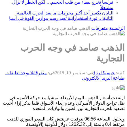
فرنسا تخرج ببطء من قلب الجحيم… لكن الخطر لا يزال
مشتعلاً
اليابان تكسر أحد أكبر محرمات ما بعد الحرب العالمية
الثانية… ثورة استخباراتية تعيد رسم موازين القوة في آسيا
الرئيسية
متفرقات
الذهب صامد في وجه الحرب التجارية
الذهب صامد في وجه الحرب
التجارية
كتبه:
جيسيكا رزق
فى:
سبتمبر 19, 2018
فى:
متفرقات
لا يوجد تعليقات
طباعة
البريد الالكترونى
ارتفعت أسعار الذهب، اليوم الأربعاء، تمشيا مع حركة الأسهم في
ظل تراجع الدولار الأميركي وعدم إبداء الأسواق قلقا يذكر إزاء أحدث
تصعيد للحرب التجارية بين الصين والولايات المتحدة
.
وبحلول الساعة 06:56 بتوقيت غرينتش كان السعر الفوري للذهب
مرتفعا 0.4 بالمئة إلى 1202.32 دولار للأوقية (الأونصة)
.