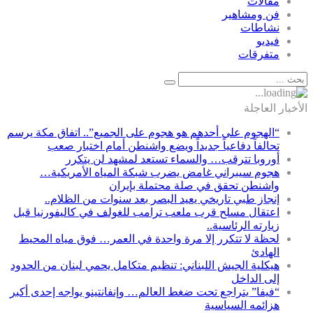
مقالات
فن ومشاهير
نشاطات
فيديو
متفرقات
الأخبار العاجلة
“الهجوم على أحدهم هو هجوم على الجميع”.. اتفاق مكة يرسم
تحالفاً دفاعياً جديداً ويضع واشنطن أمام اختبار صعب
أوروبا تترقب… والسماء تستعد لمشهد لن يتكرر
هجوم سيبراني غامض يضرب شبكة المياه الأمريكية…
واشنطن تحقق في صلة محتملة بإيران
إنجاز طبي تاريخي يعيد البصر بعد سنوات من الظلام..
اعتقال مسلح قرب ملعب ترامب للغولف في كاليفورنيا قبل
زيارته الرئاسية..
لحظة لا تتكرر إلا مرة واحدة في العمر… فوق مياه المحيط
الهادئ
هيكلية الجيش اللبناني: تنظيم متكامل يحمي لبنان من الحدود
إلى الداخل
“فيفا” يتراجع تحت ضغط العالم… وإنفانتينو يواجه إحدى أكبر
هزائمه السياسية