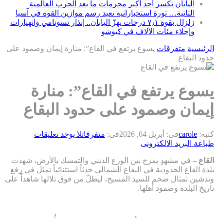
اليابان تكسر أحد أكبر محرمات ما بعد الحرب العالمية
الثانية… ثورة استخباراتية تعيد رسم موازين القوة في آسيا
زلزال بقوة ٧٫١ درجات يهزّ اليابان.. إنذار تسونامي وانهيارات
وإجلاء مئات الآلاف في كيوشو
الرئيسية
متفرقات
يسوع يرتفع في القاع”: منارة إيمان وصمود على
حدود البقاع
يسوع يرتفع في القاع”: منارة
إيمان وصمود على حدود البقاع
كتبه:
carole
فى:
أبريل 04, 2026
فى:
متفرقات
لا يوجد تعليقات
طباعة
البريد الالكترونى
القاع
–
في مشهدٍ يمزج بين الورع الديني والتمسك بالأرض، شهدت
بلدة القاع الحدودية في البقاع الشمالي حدثاً استثنائياً تمثل في رفع
وتدشين تمثال ضخم للسيد المسيح، ليطلّ من فوق تلالها شاهداً على
تاريخ البلدة وصمود أهلها.