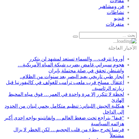
مقالات
فن ومشاهير
نشاطات
فيديو
متفرقات
الأخبار العاجلة
أوروبا تترقب… والسماء تستعد لمشهد لن يتكرر
هجوم سيبراني غامض يضرب شبكة المياه الأمريكية…
واشنطن تحقق في صلة محتملة بإيران
إنجاز طبي تاريخي يعيد البصر بعد سنوات من الظلام..
اعتقال مسلح قرب ملعب ترامب للغولف في كاليفورنيا قبل
زيارته الرئاسية..
لحظة لا تتكرر إلا مرة واحدة في العمر… فوق مياه المحيط
الهادئ
هيكلية الجيش اللبناني: تنظيم متكامل يحمي لبنان من الحدود
إلى الداخل
“فيفا” يتراجع تحت ضغط العالم… وإنفانتينو يواجه إحدى أكبر
هزائمه السياسية
فرنسا تخرج ببطء من قلب الجحيم… لكن الخطر لا يزال
مشتعلاً