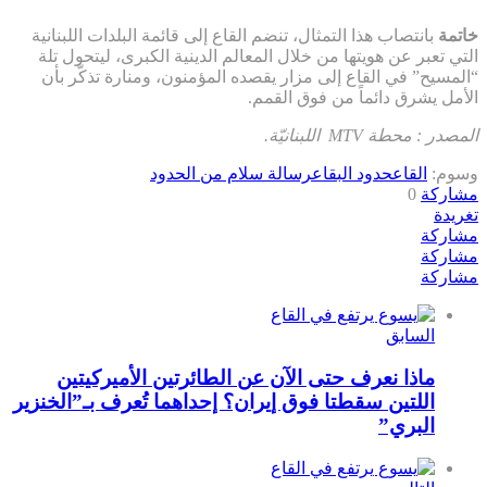
خاتمة
بانتصاب هذا التمثال، تنضم القاع إلى قائمة البلدات اللبنانية
التي تعبر عن هويتها من خلال المعالم الدينية الكبرى، ليتحول تلة
“المسيح” في القاع إلى مزار يقصده المؤمنون، ومنارة تذكّر بأن
الأمل يشرق دائماً من فوق القمم.
المصدر : محطة MTV اللبنانيّة.
وسوم:
القاع
حدود البقاع
رسالة سلام من الحدود
مشاركة
0
تغريدة
مشاركة
مشاركة
مشاركة
السابق
ماذا نعرف حتى الآن عن الطائرتين الأميركيتين
اللتين سقطتا فوق إيران؟ إحداهما تُعرف بـ”الخنزير
البري”