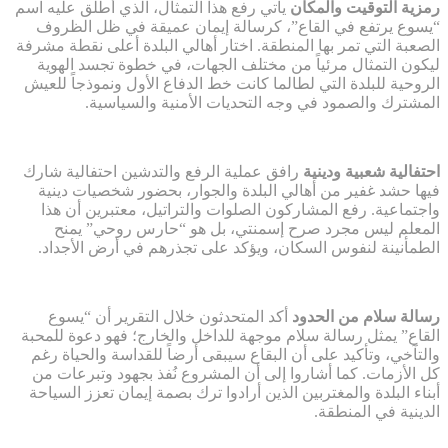
رمزية التوقيت والمكان
يأتي رفع هذا التمثال، الذي أُطلق عليه اسم
“يسوع يرتفع في القاع”، كرسالة إيمان عميقة في ظل الظروف
الصعبة التي تمر بها المنطقة. اختار أهالي البلدة أعلى نقطة مشرفة
ليكون التمثال مرئياً من مختلف الجهات، في خطوة تجسد الهوية
الروحية للبلدة التي لطالما كانت خط الدفاع الأول ونموذجاً للعيش
المشترك والصمود في وجه التحديات الأمنية والسياسية.
احتفالية شعبية ودينية
رافق عملية الرفع والتدشين احتفالية شارك
فيها حشد غفير من أهالي البلدة والجوار، بحضور شخصيات دينية
واجتماعية. رفع المشاركون الصلوات والتراتيل، معتبرين أن هذا
المعلم ليس مجرد صرح إسمنتي، بل هو “حارس روحي” يمنح
الطمأنينة لنفوس السكان، ويؤكد على تجذرهم في أرض الأجداد.
رسالة سلام من الحدود
أكد المتحدثون خلال التقرير أن “يسوع
القاع” يمثل رسالة سلام موجهة للداخل والخارج؛ فهو دعوة للمحبة
والتآخي، وتأكيد على أن البقاع سيبقى أرضاً للقداسة والحياة رغم
كل الأزمات. كما أشاروا إلى أن المشروع نُفذ بجهود وتبرعات من
أبناء البلدة والمغتربين الذين أرادوا ترك بصمة إيمان تعزز السياحة
الدينية في المنطقة.