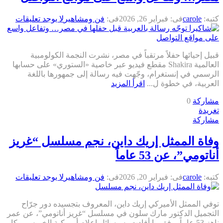
كتبه:
carole
فى:
فبراير 26, 2026
فى:
فن ومشاهير
لا يوجد تعليقات
قبيل إحيائها حفلاً مرتقباً في مصر، نشرت النجمة الكولومبية
العالمية Shakira مقطع فيديو عبر خاصية «الستوري» على حسابها
الرسمي في إنستغرام، وجّهت فيه رسالة إلى جمهورها باللغة
العربية، في خطوة ل...
اقرأ المزيد
مشاركة
0
تغريدة
مشاركة
وفاة الممثل إريك داين، نجم مسلسل “غريز
أناتومي”، عن 53 عاماً
كتبه:
carole
فى:
فبراير 20, 2026
فى:
فن ومشاهير
لا يوجد تعليقات
توفي الممثل الأميركي إريك داين، المعروف بتجسيده دور جرّاح
التجميل الدكتور مارك سلون في مسلسل “غريز أناتومي”، عن عمر
ناهز 53 عاماً، وفق ما أفادت به وسائل إعلام أميركية الخميس. وكا...