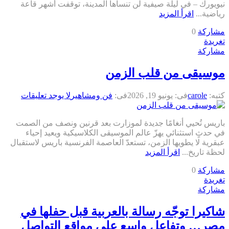
نيويورك – في ليلة صيفية لن تنساها المدينة، توقفت أشهر قاعة
رياضية...
اقرأ المزيد
مشاركة
0
تغريدة
مشاركة
موسيقى من قلب الزمن
كتبه:
carole
فى:
يونيو 19, 2026
فى:
فن ومشاهير
لا يوجد تعليقات
باريس تُحيي أنغامًا جديدة لموزارت بعد قرنين ونصف من الصمت
في حدثٍ استثنائي يهزّ عالم الموسيقى الكلاسيكية ويعيد إحياء
عبقرية لا يطويها الزمن، تستعدّ العاصمة الفرنسية باريس لاستقبال
لحظة تاريخ...
اقرأ المزيد
مشاركة
0
تغريدة
مشاركة
شاكيرا توجّه رسالة بالعربية قبل حفلها في
مصر… وتفاعل واسع على مواقع التواصل