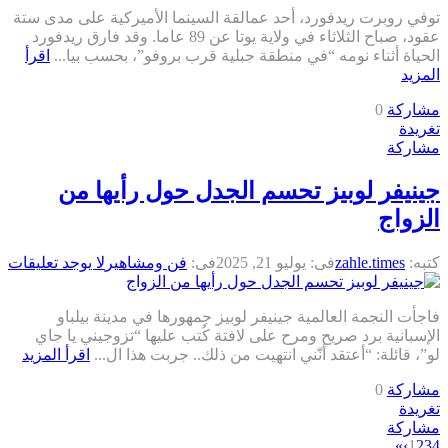
توفي روبرت ريدفورد، أحد عمالقة السينما الأميركية على مدى ستة
عقود، صباح الثلاثاء في ولاية يوتا عن 89 عاما. وقد فارق ريدفورد
الحياة أثناء نومه “في منطقة جبلية قرب بروفو”، بحسب بيا...
اقرأ
المزيد
مشاركة
0
تغريدة
مشاركة
جينيفر لوبيز تحسم الجدل حول رأيها من
الزواج
كتبه:
zahle.times
فى:
يوليو 21, 2025
فى:
فن ومشاهير
لا يوجد تعليقات
فاجأت النجمة العالمية جينيفر لوبيز جمهورها في مدينة بيلباو
الإسبانية برد صريح ومرح على لافتة كُتب عليها “تزوجيني يا جاي
لو”، قائلة: “أعتقد أنّني انتهيت من ذلك.. جربت هذا ال...
اقرأ المزيد
مشاركة
0
تغريدة
مشاركة
»
›
1
2
3
4