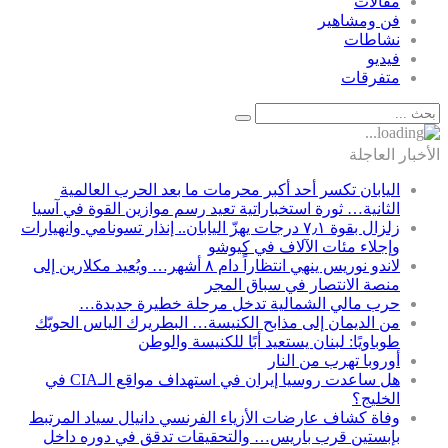
مقالات
فن ومشاهير
نشاطات
فيديو
متفرقات
الأخبار العاجلة
اليابان تكسر أحد أكبر محرمات ما بعد الحرب العالمية
الثانية… ثورة استخباراتية تعيد رسم موازين القوة في آسيا
زلزال بقوة ٧٫١ درجات يهزّ اليابان.. إنذار تسونامي وانهيارات
وإجلاء مئات الآلاف في كيوشو
لاندو نوريس ينهي انتظاراً دام ٨ أشهر… ويُعيد مكلارين إلى
منصة الانتصار في سباق المجر
حرب مالي الشمالية تدخل مرحلة خطيرة جديدة…
من الديمان إلى مذابح الكنيسة… البطريرك الياس الحويّك
طوباويًا: لبنان يستعيد أبًا للكنيسة والوطن
أوروبا تهرب من النار
هل ساعدت روسيا إيران في استهداف مواقع الـCIA في
الخليج؟
وفاة كشاف عارضات الأزياء الفرنسي دانيال سياد المرتبط
بإبستين قرب باريس… والتحقيقات تدقق في دوره داخل