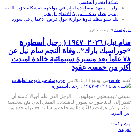
شبكة الاتجار الجنسي
ترامب يتعهد بمساعدة لبنان في مواجهة «مشكلة حزب الله»
وعون يطلب دعماً أميركياً لاتفاق تاريخي
بنك بيمو ينظم ندوة حوارية حول فرص الأعمال في سوريا
الرئيسية
فن ومشاهير
سام نيل) ٢٠٢٦- ١٩٤٧ ( رحيل أسطورة
“جوراسيك بارك”.. وفاة النجم سام نيل عن
٧٨ عاماً بعد مسيرة سينمائية خالدة امتدت
أكثر من خمسة عقود
كتبه:
carole
فى:
يوليو 13, 2026
فى:
فن ومشاهير
لا يوجد تعليقات
سيدني / ويلينغتون / هوليوود — الرجل الذي علّم أجيالاً كاملة أن
تنظر إلى الديناصورات بعيون الدهشة… الممثل الذي منح شخصية
الدكتور آلان غرانت ذكاءً هادئاً وشجاعة وإنسانية جعلتها واحدة من...
اقرأ المزيد
مشاركة
0
تغريدة