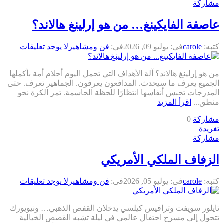
مشاركة
عاصفة الفايكينغ… من هو إرلينغ هالاند؟
كتبه:
carole
فى:
يوليو 09, 2026
فى:
فن ومشاهير
لا يوجد تعليقات
من هو إرلينغ هالاند؟ آلة الأهداف التي تحمل اليوم أحلام أمة بأكملها
الجميع يعرف ما سيحدث. المدافعون يعرفون. الجماهير تعرف. حتى
المدرجات تحبس أنفاسها انتظارًا للحظة الحاسمة. تمر الكرة نحو
منطق...
اقرأ المزيد
مشاركة
0
تغريدة
مشاركة
الزفاف الملكي الأمريكي
كتبه:
carole
فى:
يوليو 05, 2026
فى:
فن ومشاهير
لا يوجد تعليقات
تايلور سويفت وترافيس كيلسي يدخلان القفص الذهبي… ونيويورك
تتحول إلى مسرح احتفال عالمي في ليلة تشبه القصص الخيالية