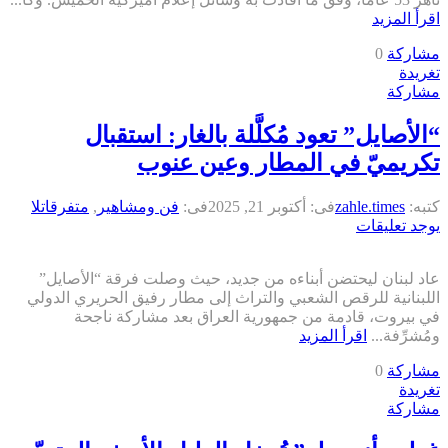
اقرأ المزيد
مشاركة
0
تغريدة
مشاركة
“الأصايل” تعود مُكلَّلة بالغار: استقبال
تكريميّ في المطار وعين عنوب
كتبه:
zahle.times
فى:
أكتوبر 21, 2025
فى:
فن ومشاهير
,
متفرقات
لا
يوجد تعليقات
عاد لبنان ليحتضن أبناءه من جديد، حيث وصلت فرقة “الأصايل”
اللبنانية للرقص الشعبي والتراث إلى مطار رفيق الحريري الدولي
في بيروت، قادمة من جمهورية العراق بعد مشاركة ناجحة
ومُشرِّفة...
اقرأ المزيد
مشاركة
0
تغريدة
مشاركة