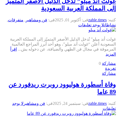
غولت أند ميلو” تُدخل الدليل الأصفر المتميّز
إلى المملكة العربية السعودية
كتبه:
zahle.times
فى:
أكتوبر 01, 2025
فى:
فن ومشاهير
,
متفرقات
,
نشاطات
لا يوجد تعليقات
غولت أند ميلو” تُدخل الدليل الأصفر المتميّز إلى المملكة العربية
السعودية أعلن “غولت أند ميلو”، وهو أحد أبرز المراجع العالمية
المرموقة في مجال فن الطهي والضيافة، عن دخوله بش...
اقرأ
المزيد
مشاركة
0
تغريدة
مشاركة
وفاة أسطورة هوليوود روبرت ريدفورد عن
89 عاما
كتبه:
zahle.times
فى:
سبتمبر 24, 2025
فى:
فن ومشاهير
لا يوجد
تعليقات