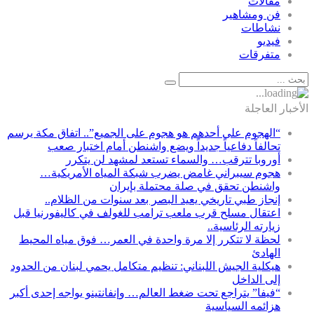
مقالات
فن ومشاهير
نشاطات
فيديو
متفرقات
الأخبار العاجلة
“الهجوم على أحدهم هو هجوم على الجميع”.. اتفاق مكة يرسم
تحالفاً دفاعياً جديداً ويضع واشنطن أمام اختبار صعب
أوروبا تترقب… والسماء تستعد لمشهد لن يتكرر
هجوم سيبراني غامض يضرب شبكة المياه الأمريكية…
واشنطن تحقق في صلة محتملة بإيران
إنجاز طبي تاريخي يعيد البصر بعد سنوات من الظلام..
اعتقال مسلح قرب ملعب ترامب للغولف في كاليفورنيا قبل
زيارته الرئاسية..
لحظة لا تتكرر إلا مرة واحدة في العمر… فوق مياه المحيط
الهادئ
هيكلية الجيش اللبناني: تنظيم متكامل يحمي لبنان من الحدود
إلى الداخل
“فيفا” يتراجع تحت ضغط العالم… وإنفانتينو يواجه إحدى أكبر
هزائمه السياسية