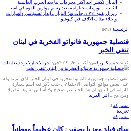
اليابان تكسر أحد أكبر محرمات ما بعد الحرب العالمية
الثانية… ثورة استخباراتية تعيد رسم موازين القوة في آسيا
زلزال بقوة ٧٫١ درجات يهزّ اليابان.. إنذار تسونامي وانهيارات
وإجلاء مئات الآلاف في كيوشو
الرئيسية
news
قنصلية جمهورية فانواتو الفخرية في لبنان
تنفي الخبر
كتبه:
جيسيكا رزق
فى:
أكتوبر 26, 2019
فى:
آخر الاخبار
لا يوجد تعليقات
تنفي قنصلية جمهورية فانواتو الفخرية في لبنان الخبر الذي تم تداوله
على بعض مواقع التواصل الاجتماعي حيث ذُكر فيه اسم سفارة
فانواتو في لبنان، ان هذا الخبر غير صحيح ولا أساس له وهو مُفبرك
ومن مخ...
اقرأ المزيد
مشاركة
0
تغريدة
مشاركة
ساترفيلد معزيا بصفير: كان عظيماً ووطنياً