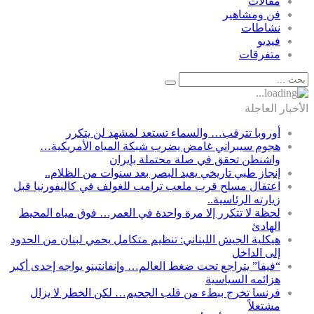
مقالات
فن ومشاهير
نشاطات
فيديو
متفرقات
الأخبار العاجلة
أوروبا تترقب… والسماء تستعد لمشهد لن يتكرر
هجوم سيبراني غامض يضرب شبكة المياه الأمريكية…
واشنطن تحقق في صلة محتملة بإيران
إنجاز طبي تاريخي يعيد البصر بعد سنوات من الظلام..
اعتقال مسلح قرب ملعب ترامب للغولف في كاليفورنيا قبل
زيارته الرئاسية..
لحظة لا تتكرر إلا مرة واحدة في العمر… فوق مياه المحيط
الهادئ
هيكلية الجيش اللبناني: تنظيم متكامل يحمي لبنان من الحدود
إلى الداخل
“فيفا” يتراجع تحت ضغط العالم… وإنفانتينو يواجه إحدى أكبر
هزائمه السياسية
فرنسا تخرج ببطء من قلب الجحيم… لكن الخطر لا يزال
مشتعلاً