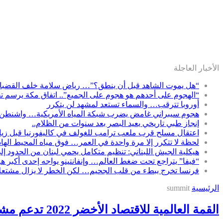
الأخبار العاجلة
“هل يموت الشاهد قبل أن ينطق؟”… رياض سلامة خلف القضبان و
“الهجوم على أحدهم هو هجوم على الجميع”.. اتفاق مكة يرسم تحا
أوروبا تترقب… والسماء تستعد لمشهد لن يتكرر
هجوم سيبراني غامض يضرب شبكة المياه الأمريكية… واشنطن 
إنجاز طبي تاريخي يعيد البصر بعد سنوات من الظلام..
اعتقال مسلح قرب ملعب ترامب للغولف في كاليفورنيا قبل زيارت
لحظة لا تتكرر إلا مرة واحدة في العمر… فوق مياه المحيط الها
هيكلية الجيش اللبناني: تنظيم متكامل يحمي لبنان من الحدود إل
“فيفا” يتراجع تحت ضغط العالم… وإنفانتينو يواجه إحدى أكبر ه
فرنسا تخرج ببطء من قلب الجحيم… لكن الخطر لا يزال مشتعلاً
الرئيسية
summit
القمة العالمية للاقتصاد الأخضر 2022 تدعم مشاريع الشباب