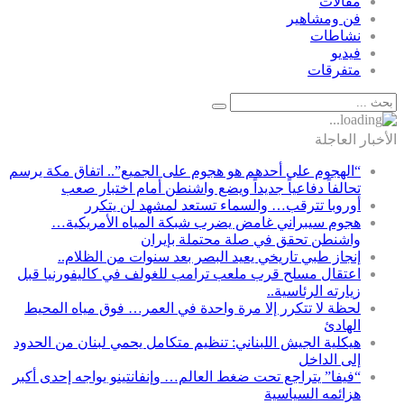
مقالات
فن ومشاهير
نشاطات
فيديو
متفرقات
الأخبار العاجلة
“الهجوم على أحدهم هو هجوم على الجميع”.. اتفاق مكة يرسم
تحالفاً دفاعياً جديداً ويضع واشنطن أمام اختبار صعب
أوروبا تترقب… والسماء تستعد لمشهد لن يتكرر
هجوم سيبراني غامض يضرب شبكة المياه الأمريكية…
واشنطن تحقق في صلة محتملة بإيران
إنجاز طبي تاريخي يعيد البصر بعد سنوات من الظلام..
اعتقال مسلح قرب ملعب ترامب للغولف في كاليفورنيا قبل
زيارته الرئاسية..
لحظة لا تتكرر إلا مرة واحدة في العمر… فوق مياه المحيط
الهادئ
هيكلية الجيش اللبناني: تنظيم متكامل يحمي لبنان من الحدود
إلى الداخل
“فيفا” يتراجع تحت ضغط العالم… وإنفانتينو يواجه إحدى أكبر
هزائمه السياسية