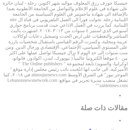
جيسيكا جوزف رزق المعلوف مواليد شهر اكتوبر، زحلة - لبنان حائزة
على شهادة في علوم الإعلام والتواصل من الجامعة الأنطونية بعبدا
بالإضافة الى شهادة ماجستير في العلوم السياسية من الجامعة
اللبنانية زحلة. تحولت فوراً الى العمل التلفزيوني في قناة ال mtv
اللبنانية. كما برزت في العمل الاذاعي حيث قدمت برنامج حواري
أسبوعي الذي استمر ٤ سنوات من ٣٠١٣ -٢٠١٧. اشتهرت بالبث
المباشر والتغطيات على ارض الحدث وتسجيل دعايات لوكالات
عربية ومحلية. وكسرت الرقم القياسي باستقبال شخصيات بارزة
على المستوى السياسي، الإجتماعي، الإقتصادي ورجال الدين. ومن
ست سنوات الى حد اليوم لا تزال جيسيكا تواصل عملها على اكثر
من ٤٠ موقعاً الكترونياً عالمياً ( نيويورك، لندن، اكوادور، فانواتو،
اوكرانيا، والسويد) تابعة لمجموعة " The Online publishers "
الأميركية، الى جانب انها انتُخبت نائب رئيس مجلس إدارة موقع "
الموجز نيوز" في الشرق الأوسط almoujaznews.com في ٢٠١٨، كما
تشغل منصب مديرة تحرير في مواقع: Lebanonnewsnetwork.com
"zahletimes.com"
مقالات ذات صلة