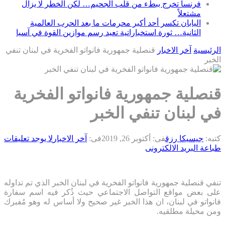
فرنسا تخرج ببطء من قلب الجحيم… لكن الخطر لا يزال
مشتعلاً
اليابان تكسر أحد أكبر محرمات ما بعد الحرب العالمية
الثانية… ثورة استخباراتية تعيد رسم موازين القوة في آسيا
الرئيسية
آخر الاخبار
قنصلية جمهورية فانواتو الفخرية في لبنان تنفي
الخبر
قنصلية جمهورية فانواتو الفخرية
في لبنان تنفي الخبر
كتبه:
جيسيكا رزق
فى:
أكتوبر 26, 2019
فى:
آخر الاخبار
لا يوجد تعليقات
طباعة
البريد الالكترونى
تنفي قنصلية جمهورية فانواتو الفخرية في لبنان الخبر الذي تم تداوله
على بعض مواقع التواصل الاجتماعي حيث ذُكر فيه اسم سفارة
فانواتو في لبنان، ان هذا الخبر غير صحيح ولا أساس له وهو مُفبرك
ومن مخيلة مطلقيه.