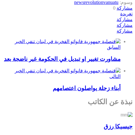
وسوم:
vanuatu
revolution
news
مشاركة
0
تغريدة
مشاركة
مشاركة
مشاركة
السابق
مشاورت تغيير او تبديل في الحكومة غير ناضجة بعد
التالى
أبناء زحلة يواصلون اعتصامهم
نبذة عن الكاتب
جيسيكا رزق