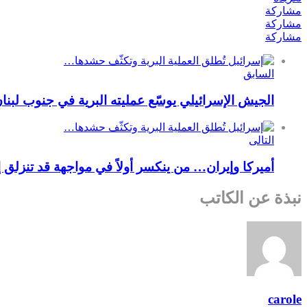
مشاركة
مشاركة
مشاركة
السابق
الجيش الإسرائيلي يوسّع عمليته البرية في جنوب لبنان… انض
التالى
أميركا وإيران… من ينكسر أولاً في مواجهة قد تنزل
نبذة عن الكاتب
carole