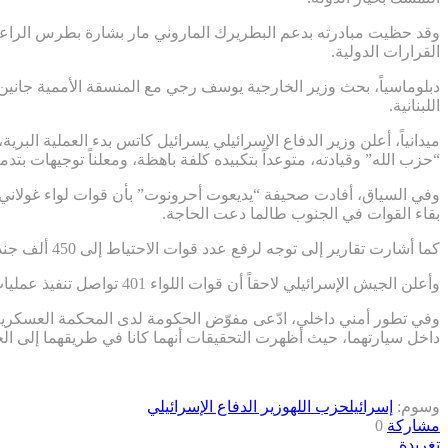
وقد حظيت مبادرته بدعم البطريرك الماروني مار بشارة بطرس الراعي
القرارات الدولية.
دبلوماسياً، بحث وزير الخارجية يوسف رجي مع المنسقة الأممية جاني
اللبنانية.
ميدانياً، أعلن وزير الدفاع الإسرائيلي يسرائيل كاتس بدء العملية البر
“حزب الله” وقيادته، متوعداً بتكبيده كلفة باهظة، ومعلناً توجيهات بتدم
بقاء القوات في الجنوب طالما دعت الحاجة.
كما أشارت تقارير إلى توجه لرفع عدد قوات الاحتياط إلى 450 ألف جندي، ضمن التحضيرات لعملية أوسع، بالتوازي مع نية توسيع المنطقة العازلة في جنوب لبنان.
وأعلن الجيش الإسرائيلي لاحقاً أن قوات اللواء 401 تواصل تنفيذ عمليات دهم وتدمير لمواقع وبنى تحتية تابعة لـ”حزب الله” في الجنوب.
وفي تطور أمني داخلي، ادّعى مفوّض الحكومة لدى المحكمة العسكرية
داخل سيارتهما، حيث أظهرت التحقيقات أنهما كانا في طريقهما إلى ال
وسوم:
إسرائيل
حزب الله
وزير الدفاع الإسرائيلي
مشاركة
0
تغريدة