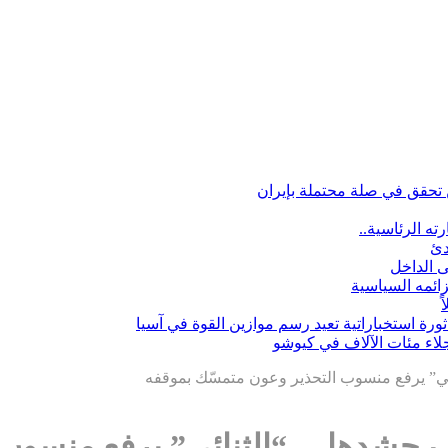
تحقق في صلة محتملة بإيران
ه الرئاسية..
دئ
ى الداخل
زائمه السياسية
ثورة استخباراتية تعيد رسم موازين القوة في آسيا
نائي” يرفع منسوب التحذير وعون متمسّك بموقفه
كثّف حشدها… “الثنائي” يرفع منسو