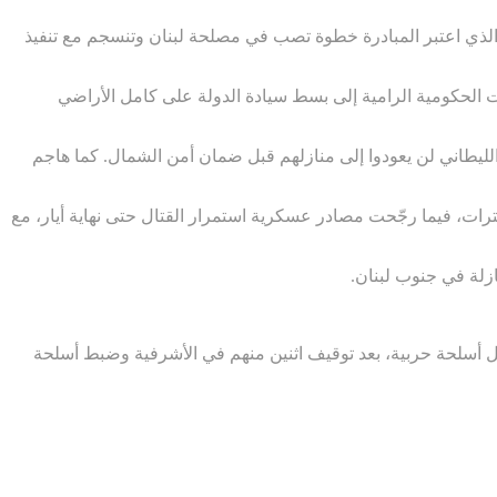
الذي اعتبر المبادرة خطوة تصب في مصلحة لبنان وتنسجم مع تنفيذ
 الحكومية الرامية إلى بسط سيادة الدولة على كامل الأراضي
وب الليطاني لن يعودوا إلى منازلهم قبل ضمان أمن الشمال. كما هاجم
ت صحيفة “يديعوت أحرونوت” بأن قوات لواء غولاني استكملت انتشارها داخل جنوب لبنان على عمق يتراوح بين 7 و9 كيلومترات، فيما رجّحت مصادر عسكرية استمرار القتال حتى نهاية أيار، مع
 أسلحة حربية، بعد توقيف اثنين منهم في الأشرفية وضبط أسلحة