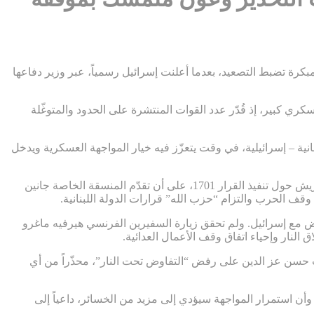
كرة تضبط التصعيد، بعدما أعلنت إسرائيل رسمياً، عبر وزير دفاعها
ري كبير، إذ قُدّر عدد القوات المنتشرة على الحدود والمتوغّلة
نية – إسرائيلية، في وقت يتعزّز فيه خيار المواجهة العسكرية ويدخل
ومن المتوقع أن تُطرح هذه التعقيدات خلال جلسة مشاورات مغلقة يعقدها مجلس الأمن لبحث تقرير الأمين العام للأمم المتحدة أنطونيو غوتيريش حول تنفيذ القرار 1701، على أن تقدّم المنسقة الخاصة جانين
وقف الحرب والتزام “حزب الله” قرارات الدولة اللبنانية.
ض مع إسرائيل. ولم تحقق زيارة السفيرين الفرنسي هيرفيه ماغرو
لنار وإحياء اتفاق وقف الأعمال العدائية.
ائب حسن عز الدين على رفض “التفاوض تحت النار”، محذّراً من أي
أن استمرار المواجهة سيؤدي إلى مزيد من الخسائر، داعياً إلى