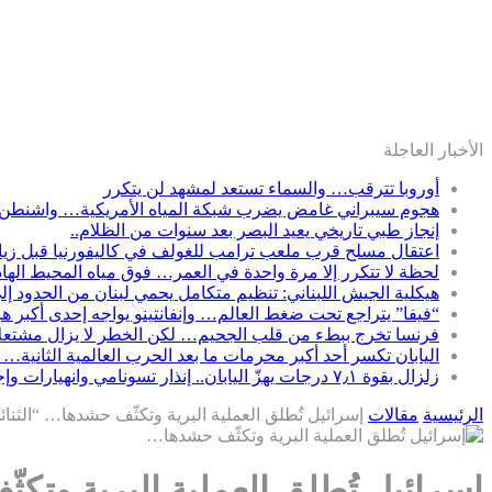
الأخبار العاجلة
أوروبا تترقب… والسماء تستعد لمشهد لن يتكرر
هجوم سيبراني غامض يضرب شبكة المياه الأمريكية… واشنطن 
إنجاز طبي تاريخي يعيد البصر بعد سنوات من الظلام..
اعتقال مسلح قرب ملعب ترامب للغولف في كاليفورنيا قبل زيارت
لحظة لا تتكرر إلا مرة واحدة في العمر… فوق مياه المحيط الها
هيكلية الجيش اللبناني: تنظيم متكامل يحمي لبنان من الحدود إل
“فيفا” يتراجع تحت ضغط العالم… وإنفانتينو يواجه إحدى أكبر ه
فرنسا تخرج ببطء من قلب الجحيم… لكن الخطر لا يزال مشتعلاً
اليابان تكسر أحد أكبر محرمات ما بعد الحرب العالمية الثانية… 
زلزال بقوة ٧٫١ درجات يهزّ اليابان.. إنذار تسونامي وانهيارات وإجلاء مئات الآلاف في كيوشو
الرئيسية
مقالات
إسرائيل تُطلق العملية البرية وتكثّف حشدها… “الث
إسرائيل تُطلق العملية البرية وت