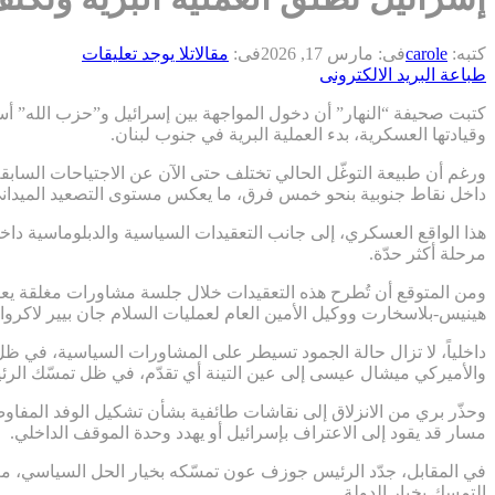
كتبه:
carole
فى:
مارس 17, 2026
فى:
مقالات
لا يوجد تعليقات
طباعة
البريد الالكترونى
كتبت صحيفة “النهار” أن دخول المواجهة بين إسرائيل و”حزب الله” أس
وقيادتها العسكرية، بدء العملية البرية في جنوب لبنان.
ورغم أن طبيعة التوغّل الحالي تختلف حتى الآن عن الاجتياحات السابقة،
داخل نقاط جنوبية بنحو خمس فرق، ما يعكس مستوى التصعيد الميدان
هذا الواقع العسكري، إلى جانب التعقيدات السياسية والدبلوماسية داخل
مرحلة أكثر حدّة.
هينيس-بلاسخارت ووكيل الأمين العام لعمليات السلام جان بيير لاكروا 
داخلياً، لا تزال حالة الجمود تسيطر على المشاورات السياسية، في ظ
والأميركي ميشال عيسى إلى عين التينة أي تقدّم، في ظل تمسّك الرئي
وحذّر بري من الانزلاق إلى نقاشات طائفية بشأن تشكيل الوفد المفاوض،
مسار قد يقود إلى الاعتراف بإسرائيل أو يهدد وحدة الموقف الداخلي.
في المقابل، جدّد الرئيس جوزف عون تمسّكه بخيار الحل السياسي، معتب
التمسك بخيار الدولة.