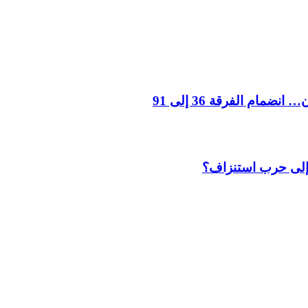
مام الفرقة 36 إلى 91
ق إلى حرب استنزاف؟