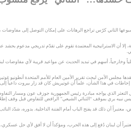
بوعها الثاني كرّس تراجع الرهانات على إمكان التوصل إلى مفاوضات مب
 إلا أن الاستراتيجية المعتمدة تقوم على تقدّم تدريجي مدعوم بحشد عسك
ي.
ياً وخارجياً، أسهم في تبديد الحديث عن مواعيد قريبة لأي مفاوضات لبنا
إحاطات في هذا الشأن، علماً أن غوتيريش كان قد زار بيروت داعياً إلى 
ل التعثر الذي يواجه مبادرة رئيس الجمهورية جوزف عون ومسار التفاو
س نبيه بري بموقف “الثنائي الشيعي” الرافض للتفاوض قبل وقف إطلاق ا
 معتبراً أن ذلك قد يفتح الباب أمام الفتنة الداخلية. بدوره، شدّد الن
راً أن لبنان دُفع إلى هذه الحرب، ومؤكداً أن لا أفق لأي حل عسكري، و