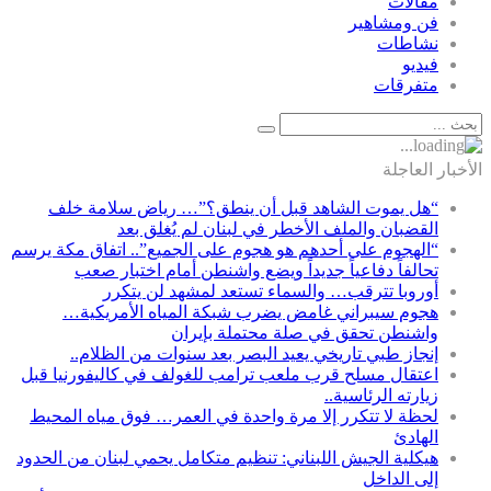
مقالات
فن ومشاهير
نشاطات
فيديو
متفرقات
الأخبار العاجلة
“هل يموت الشاهد قبل أن ينطق؟”… رياض سلامة خلف
القضبان والملف الأخطر في لبنان لم يُغلق بعد
“الهجوم على أحدهم هو هجوم على الجميع”.. اتفاق مكة يرسم
تحالفاً دفاعياً جديداً ويضع واشنطن أمام اختبار صعب
أوروبا تترقب… والسماء تستعد لمشهد لن يتكرر
هجوم سيبراني غامض يضرب شبكة المياه الأمريكية…
واشنطن تحقق في صلة محتملة بإيران
إنجاز طبي تاريخي يعيد البصر بعد سنوات من الظلام..
اعتقال مسلح قرب ملعب ترامب للغولف في كاليفورنيا قبل
زيارته الرئاسية..
لحظة لا تتكرر إلا مرة واحدة في العمر… فوق مياه المحيط
الهادئ
هيكلية الجيش اللبناني: تنظيم متكامل يحمي لبنان من الحدود
إلى الداخل