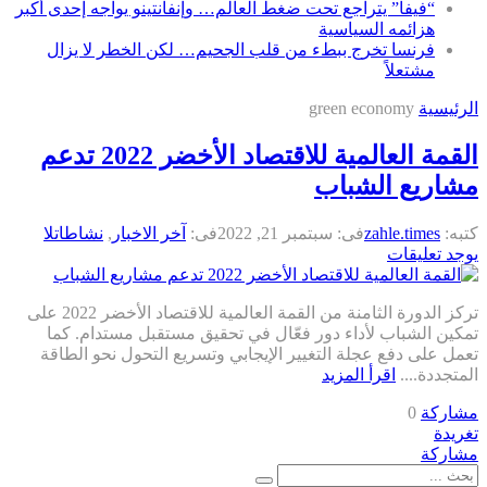
“فيفا” يتراجع تحت ضغط العالم… وإنفانتينو يواجه إحدى أكبر
هزائمه السياسية
فرنسا تخرج ببطء من قلب الجحيم… لكن الخطر لا يزال
مشتعلاً
الرئيسية
green economy
القمة العالمية للاقتصاد الأخضر 2022 تدعم
مشاريع الشباب
كتبه:
zahle.times
فى:
سبتمبر 21, 2022
فى:
آخر الاخبار
,
نشاطات
لا
يوجد تعليقات
تركز الدورة الثامنة من القمة العالمية للاقتصاد الأخضر 2022 على
تمكين الشباب لأداء دور فعّال في تحقيق مستقبل مستدام. كما
تعمل على دفع عجلة التغيير الإيجابي وتسريع التحول نحو الطاقة
المتجددة....
اقرأ المزيد
مشاركة
0
تغريدة
مشاركة