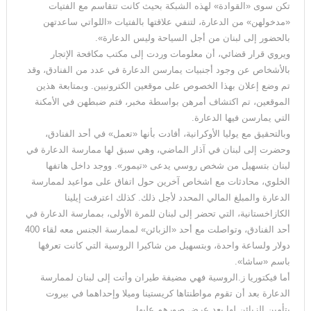
تكن سوى «القوادة» لهذه الشبكة بحيث كانت تتقاسم مع الفتيات
«مدخولهن» من الدعارة، لتنفي علاقتها بالفتيات «اللواتي ساعدتهن
بالحضور إلى لبنان من أجل السياحة وليس الدعارة».
ويروي قرار قضائي، أن معلومات وردت إلى مكتب مكافحة الإتجار
بالأشخاص عن وجود أجنبيات يمارسن الدعارة في عدد من الفنادق، وقد
تم وضع إعلان بهذا الخصوص على موقعين الكترونيين. وبمتابعة هذين
الموقعين، تم اكتشاف أمرهن بواسطة مخبر، فتم ضبطهن في الأمكنة
التي يمارسن فيها الدعارة.
وبالتحقيق مع يوليا الأوكرانية، أفادت بأنها «تعمل» في أحد الفنادق،
وحضرت إلى لبنان في آذار الماضي، وهي سبق لها ممارسة الدعارة في
لبنان بتسهيل من شخص روسي يدعى «تيمور». ووجد داخل هاتفها
الخلوي، محادثات مع اشخاص آخرين حول اتفاق على مواعيد لممارسة
الدعارة والمبلغ المالي المحدد لأجل ذلك. كذلك اعترفت إيلينا
الكازاخستانية، التي تحضر إلى لبنان للمرة الأولى، بممارسة الدعارة في
أحد الفنادق، وتواصلت مع أحد «الزبائن» لممارسة الجنس معه لقاء 400
دولار ولساعة واحدة، وبتسهيل من شاكيرا الروسية التي كانت تعرفها
باسم «ساشا».
أما فيكتوريا ز.الروسية فهي مضيفة طيران وأتت إلى لبنان لممارسة
الدعارة بعد أن تقوم مواطنتاها كريستينا وميلا وإحداهما في بيروت
بتأمين الزبائن لها بعد عرض صورهم عليها.