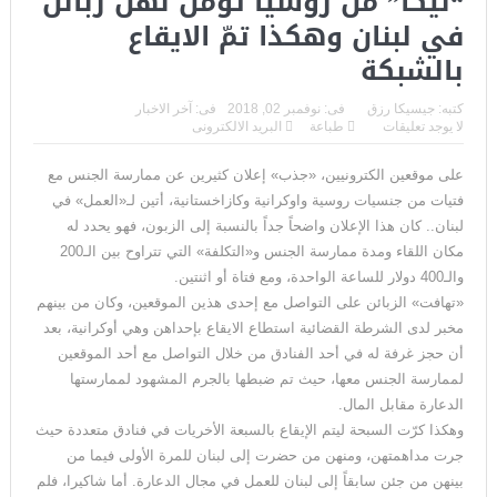
“ليكا” من روسيا تؤمّن لهنّ زبائن
في لبنان وهكذا تمّ الايقاع
بالشبكة
كتبه:
جيسيكا رزق
فى:
نوفمبر 02, 2018
فى:
آخر الاخبار
لا يوجد تعليقات
طباعة
البريد الالكترونى
على موقعين الكترونيين، «جذب» إعلان كثيرين عن ممارسة الجنس مع
فتيات من جنسيات روسية واوكرانية وكازاخستانية، أتين لـ«العمل» في
لبنان.. كان هذا الإعلان واضحاً جداً بالنسبة إلى الزبون، فهو يحدد له
مكان اللقاء ومدة ممارسة الجنس و«التكلفة» التي تتراوح بين الـ200
والـ400 دولار للساعة الواحدة، ومع فتاة أو اثنتين.
«تهافت» الزبائن على التواصل مع إحدى هذين الموقعين، وكان من بينهم
مخبر لدى الشرطة القضائية استطاع الايقاع بإحداهن وهي أوكرانية، بعد
أن حجز غرفة له في أحد الفنادق من خلال التواصل مع أحد الموقعين
لممارسة الجنس معها، حيث تم ضبطها بالجرم المشهود لممارستها
الدعارة مقابل المال.
وهكذا كرّت السبحة ليتم الإيقاع بالسبعة الأخريات في فنادق متعددة حيث
جرت مداهمتهن، ومنهن من حضرت إلى لبنان للمرة الأولى فيما من
بينهن من جئن سابقاً إلى لبنان للعمل في مجال الدعارة. أما شاكيرا، فلم