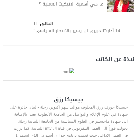
ما هي أهمية الاتيكيت العملية ؟
التالى
14 آذار:”الحريري لن يسير بالانتحار السياسي”
نبذة عن الكاتب
جيسيكا رزق
جيسيكا جوزف رزق المعلوف مواليد شهر اكتوبر، زحلة - لبنان حائزة على
شهادة في علوم الإعلام والتواصل من الجامعة الأنطونية بعبدا بالإضافة
الى شهادة ماجستير في العلوم السياسية من الجامعة اللبنانية زحلة.
تحولت فوراً الى العمل التلفزيوني في قناة ال mtv اللبنانية. كما برزت
في العمل الاذاعي حيث قدمت برنامج حواري أسبوعي الذي استمر ٤