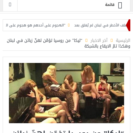
قائمة
 في لبنان لم يُغلق بعد
“الهجوم على أحدهم هو هجوم على الجميع”.. اتفاق مكة ي
ة
فرنسا تخرج ببطء من قلب الجحيم… لكن الخطر لا يزال مشتعلاً
الرئيسية
آخر الاخبار
“ليكا” من روسيا تؤمّن لهنّ زبائن في لبنان
وهكذا تمّ الايقاع بالشبكة