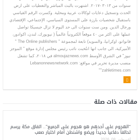
سنوات من ٣٠١٣ -٢٠١٧. اشتهرت بالبث المباشر والتغطيات على ارض
الحدث وتسجيل دعايات لوكالات عربية ومحلية. وكسرت الرقم القياسي
باستقبال شخصيات بارزة على المستوى السياسي، الإجتماعي، الإقتصادي
ورجال الدين. ومن ست سنوات الى حد اليوم لا تزال جيسيكا تواصل
عملها على اكثر من ٤٠ موقعاً الكترونياً عالمياً ( نيويورك، لندن، اكوادور،
فانواتو، اوكرانيا، والسويد) تابعة لمجموعة " The Online publishers "
الأميركية، الى جانب انها انتُخبت نائب رئيس مجلس إدارة موقع " الموجز
نيوز" في الشرق الأوسط almoujaznews.com في ٢٠١٨، كما تشغل
منصب مديرة تحرير في مواقع: Lebanonnewsnetwork.com
"zahletimes.com"
مقالات ذات صلة
“الهجوم على أحدهم هو هجوم على الجميع”.. اتفاق مكة يرسم
تحالفاً دفاعياً جديداً ويضع واشنطن أمام اختبار صعب
أغسطس 08, 2026