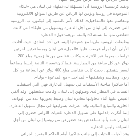
وتفيد كريستينا الروسية أن المسهّلة لـ«عملها» في لبنان هي «ليكا»
الموجودة في روسيا وتؤمن لها الزبائن عن طريق المواقع الالكترونية
وتتقاسم معها «المداخيل». كذلك الأمر بالنسبة إلى فيكتوريا ب. الروسية
التي حضرت إلى لبنان من أجل الدعارة وبتسهيل من «ليكا» التي كانت
تتقاضى منها ما نسبته 50 بالمئة من«مدخول» الدعارة.
وضُبطت الروسية مارينا مع شقيقتها إليسا في أحد الفنادق، حيث أفادت
الأولى بأن امرأة عرضت عليها «العمل» في لبنان وبمساعدتين اخرتين
تواصلت معهما عبر الانترنت، وكانت تتقاضى من «الزبون» مبلغ 200
دولار عن كل ساعة من الممارسة. فيما كان«سعر» الثانية إليسيا مضاعفاً
لسعر شقيقتها، بحيث كانت تتقاضى مبلغ 400 دولار عن الساعة من كل
زبون وتتقاسم وشقيقتها «المداخيل» مع المدعوة «يوليا».
أما شاكيرا صاحبة الأسبقيات في تسهيل الدعارة، فهي التي استقبلت
الفتيات في المطار لدى وصولهن إلى لبنان، وقامت بتشغيلهن. وقد ألقي
القبض عليها أثناء محاولتها مغادرة لبنان وضبط بحوزتها عدد من الهواتف
الخلوية والمبالغ المالية، وقد اعترفت بسوابقها في مجال تسهيل الدعارة،
إنما أنكرت إقدامها على تسهيل الدعارة للفتيات اللواتي حضرن إلى
لبنان زاعمة بأنها تساعدهن بعد حضورهن من روسيا إلى لبنان من أجل
السياحة وليس الدعارة.
وقد أحيلت الفتيات إلى جانب شاكيرا أمام الحاكم المنفرد الجزائي