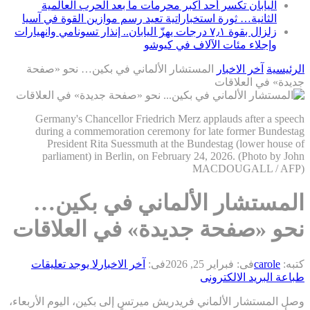
اليابان تكسر أحد أكبر محرمات ما بعد الحرب العالمية
الثانية… ثورة استخباراتية تعيد رسم موازين القوة في آسيا
زلزال بقوة ٧٫١ درجات يهزّ اليابان.. إنذار تسونامي وانهيارات
وإجلاء مئات الآلاف في كيوشو
الرئيسية
آخر الاخبار
المستشار الألماني في بكين… نحو «صفحة
جديدة» في العلاقات
Germany's Chancellor Friedrich Merz applauds after a speech
during a commemoration ceremony for late former Bundestag
President Rita Suessmuth at the Bundestag (lower house of
parliament) in Berlin, on February 24, 2026. (Photo by John
MACDOUGALL / AFP)
المستشار الألماني في بكين…
نحو «صفحة جديدة» في العلاقات
كتبه:
carole
فى:
فبراير 25, 2026
فى:
آخر الاخبار
لا يوجد تعليقات
طباعة
البريد الالكترونى
وصل المستشار الألماني فريدريش ميرتس إلى بكين، اليوم الأربعاء،