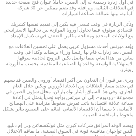
في أول زيارة رسمية له إلى الصين، حاملاً عنوان فتح صفحة جديدة
في العلاقات الثنائية. ويرافقه وفد يضم ممثلين عن 30 شركة
ألمانية، بينها عمالقة صناعة السيارات.
وتأتي الزيارة في وقت تسعى فيه بكين إلى تقديم نفسها كشريك
اقتصادي موثوق، فيما تحاول أوروبا الموازنة بين تحالفها الاستراتيجي
مع الولايات المتحدة ومعالجة مكامن الضعف في سلاسل الإمداد.
ويُعد ميرتس أحدث مسؤول غربي يعمل على تحسين العلاقات مع
الصين، بعد زيارات قام بها رئيسا وزراء بريطانيا وكندا في وقت
سابق من هذا العام، بينما تواصل بكين الترويج لجاذبية سوقها
الاستهلاكية الواسعة وقاعدتها الصناعية المتقدمة، بحسب ما أوردته
رويترز.
ويرى مراقبون أن التعاون بين أكبر اقتصاد أوروبي والصين قد يسهم
في تحديد مسار العلاقات بين الاتحاد الأوروبي وبكين خلال العام
الجاري. وفي هذا السياق، أشار نواه باركن، محلل شؤون الصين في
مجموعة «روديوم»، إلى أن ميرتس يواجه تحدياً يتمثل في إعادة
صياغة علاقة اقتصادية باتت تفرض ضغوطاً متزايدة على المصالح
الألمانية، لا سيما أن الاقتصاد الألماني القائم على التصنيع يتأثر بشكل
ملحوظ بالمنافسة الصينية.
ويضم الوفد المرافق شركات كبرى مثل فولكسفاغن وبي إم دبليو،
اللتين تواجهان منافسة قوية في السوق الصينية، ما يفاقم الاختلال