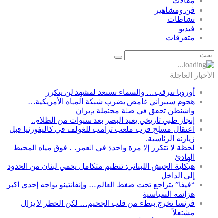
مقالات
فن ومشاهير
نشاطات
فيديو
متفرقات
الأخبار العاجلة
أوروبا تترقب… والسماء تستعد لمشهد لن يتكرر
هجوم سيبراني غامض يضرب شبكة المياه الأمريكية…
واشنطن تحقق في صلة محتملة بإيران
إنجاز طبي تاريخي يعيد البصر بعد سنوات من الظلام..
اعتقال مسلح قرب ملعب ترامب للغولف في كاليفورنيا قبل
زيارته الرئاسية..
لحظة لا تتكرر إلا مرة واحدة في العمر… فوق مياه المحيط
الهادئ
هيكلية الجيش اللبناني: تنظيم متكامل يحمي لبنان من الحدود
إلى الداخل
“فيفا” يتراجع تحت ضغط العالم… وإنفانتينو يواجه إحدى أكبر
هزائمه السياسية
فرنسا تخرج ببطء من قلب الجحيم… لكن الخطر لا يزال
مشتعلاً