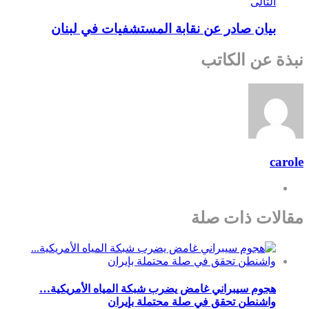
التالى
بيان صادر عن نقابة المستشفيات في لبنان
نبذة عن الكاتب
carole
مقالات ذات صلة
هجوم سيبراني غامض يضرب شبكة المياه الأمريكية…
واشنطن تحقق في صلة محتملة بإيران